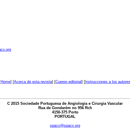
cv.org
[
Home
] [
Acerca de esta revista
] [
Cuerpo editorial
] [
Instrucciones a los autore
C
2015
Sociedade Portuguesa de Angiologia e Cirurgia Vascular
Rua de Gondarém no 956 Rch
4150-375 Porto
PORTUGAL
spacv@spacv.org