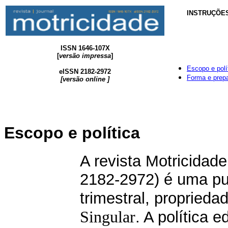
INSTRUÇÕE
ISSN 1646-107X
[
versão impressa
]
Escopo e polí
eISSN 2182-2972
Forma e prep
[
versão
online
]
Escopo e política
A revista Motricida
2182-2972) é uma pub
trimestral, proprieda
Singular
. A polí
tica ed