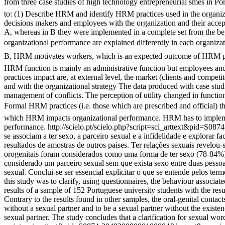
from three case studies of high technology entrepreneurial smes in P
to: (1) Describe HRM and identify HRM practices used in the organi
decisions makers and employees with the organization and their acc
A, whereas in B they were implemented in a complete set from the b
organizational performance are explained differently in each organiza
B, HRM motivates workers, which is an expected outcome of HRM practice
HRM function is mainly an administrative function but employees an
practices impact are, at external level, the market (clients and compet
and with the organizational strategy The data produced with case stu
management of conflicts. The perception of utility changed in functio
Formal HRM practices (i.e. those which are prescribed and official) t
which HRM impacts organizational performance. HRM has to implemen
performance.
http://scielo.pt/scielo.php?script=sci_arttext&pid=
se associam a ter sexo, a parceiro sexual e a infidelidade e explorar
resultados de amostras de outros países. Ter relações sexuais revelou
orogenitais foram considerados como uma forma de ter sexo (78-84%).
considerado um parceiro sexual sem que exista sexo entre duas pessoa
sexual. Conclui-se ser essencial explicitar o que se entende pelos te
this study was to clarify, using questionnaires, the behaviour associate
results of a sample of 152 Portuguese university students with the re
Contrary to the results found in other samples, the oral-genital contac
without a sexual partner and to be a sexual partner without the exist
sexual partner. The study concludes that a clarification for sexual word