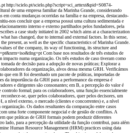
o.pt
http://scielo.pt/scielo.php?script=sci_arttext&pid=S0874-
 cultural de uma empresa familiar da Marinha Grande, considerando
das em conta mudanças ocorridas na família e na empresa, destacando-
itiu-nos concluir que a empresa possui uma cultura sedimentada e
relacionamento interno e externo partilhados pelos fundadores, pela
cribes a case study initiated in 2002 which aims at a characterization
hat has changed, due to internal and external factors. In this sense,
he present, as well as the specific characteristics of Marinha Grande.
alues of the company, its way of functioning, its structure and
ng=pt&nrm=iso&tlng=pt
Com base nos resultados de três estudos de
tem impacto numa organização. Os três estudos de caso tiveram como
na tomada de decisão para a adopção de novas práticas; Explorar a
s colaboradores da organização, alvos dessa mesma GRH. Verificámos
to que em B foi desenhado um pacote de práticas, importadas de
sores da importância da GRH para a performance da empresa é
radores e dirigentes são consonantes; em B, a percepção do valor é
 controlo formal; para os colaboradores, uma função essencialmente
econhece-se, quer pelos colaboradores, quer pelos decisores, um
 a nível externo, o mercado (clientes e concorrentes) e, a nível
da organização. Os dados resultantes da comparação entre casos
com uma forte componente negocial e de gestão de conflitos. A
erem que práticas de GRH formais podem produzir diferentes
o lado, para a percepção da utilidade da função comtribui, para além
s examine Human Resource Management (HRM) practices using data