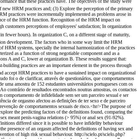
formance that these practices have. The objectives of the study were
f new HRM practices and; (3) Explore the perception of the primary
HRM practices were incrementally implemented as problems arose in
tance of the HRM function. Recognition of the HRM impact on
h customers perceptions of employees' satisfaction; In organization
fewer hours). In organization C, on a different stage of maturity,
ation development. The factors who in some way limit the HRM
e of HRM systems, specially the internal harmonization of the practices
erized as a function of strong negotiable component and as a
ons A and C, lower at organization B. These results suggest that:
rust-building practices are an important element in the process through
accept HRM practices to have a sustained impact on organizational
tudo foi o de clarificar, através de questionários, que comportamentos
s de uma amostra de 152 estudantes universitários portugueses com os
 Ao contrário de resultados encontrados noutras amostras, os contactos
m comportamento de infidelidade sem ser um parceiro sexual e ser
ência de orgasmo afectou as definições de ter sexo e de parceiro
 a prevenção de comportamentos sexuais de risco.<hr/>The purpose of
 explore the predicting factors of the definitions found, comparing the
g sex meant penis-vagina relations (> 95%) or anal sex (91-92%).
itions differed since it is possible to have infidelity behaviour
the presence of an orgasm affected the definitions of having sex and
evention of high risk sexual behaviour.
http://scielo.pt/scielo.php?