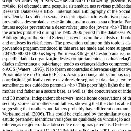
script=sci_arttext&pid=S0874-20492008000100004&lng=pt&nrm=i
revisão, foi efectuada uma pesquisa sistemática nas revistas pub
Research Databases e IBSS - International Bibliography of the Social 
prevalência da violência sexual e os principais factores de risco para a
preventivas desenroladas neste âmbito, assim como a sua eficácia. Pa
futuras acções preventivas a desenvolver junto dos jovens.<hr/>This ar
the articles published during the 1985-2006 period in the databa
Bibliography of the Social Science, as well as on the analysis of book
and analyses its risk factors. The prevention culture on this topic is al
prevention program conduced in this area are made and some suggestio
20492008000100005&lng=pt&nrm=iso&tlng=pt
O estudo analisa, n
especificidade da organização destes comportamentos nas duas relações
díades mãe/criança e pai/criança, tendo as crianças idades compreendi
o AQS (Waters, 1995). Não foram encontradas diferenças significativa
Proximidade e no Contacto Físico. Assim, a criança utiliza ambos os pa
correlação significativa entre os valores de segurança da criança em r
semelhança nos cuidados parentais.<hr/>This paper high lights the imp
mother and father as a secure base, as well as, the concurrence or ind
and 38 months. Independent observers, made home observations of the
security scores for mothers and fathers, showing that the child is abl
suggesting that mothers and fathers probably have different communica
Veríssimo et al. (2006). This could be explained by the similarity on 
estudo pretendeu identificar variações na qualidade da vinculação aos p
diferenças de género do adolescente e das figuras parentais. Deste es
Vinculação ao Pai e à Mãe (QVPM; Matos & Costa, 2001, versão revis