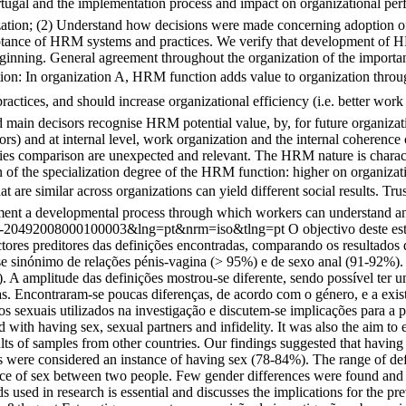
ortugal and the implementation process and impact on organizational per
zation; (2) Understand how decisions were made concerning adoption o
eptance of HRM systems and practices. We verify that development of 
eginning. General agreement throughout the organization of the impor
tion: In organization A, HRM function adds value to organization throug
s, and should increase organizational efficiency (i.e. better work in 
d main decisors recognise HRM potential value, by, for future organiz
itors) and at internal level, work organization and the internal coherenc
dies comparison are unexpected and relevant. The HRM nature is charact
n of the specialization degree of the HRM function: higher on organizati
hat are similar across organizations can yield different social results. T
t a developmental process through which workers can understand and 
S0874-20492008000100003&lng=pt&nrm=iso&tlng=pt
O objectivo deste es
 factores preditores das definições encontradas, comparando os resultado
-se sinónimo de relações pénis-vagina (> 95%) e de sexo anal (91-92%).
 A amplitude das definições mostrou-se diferente, sendo possível ter u
s. Encontraram-se poucas diferenças, de acordo com o género, e a exist
rmos sexuais utilizados na investigação e discutem-se implicações para
d with having sex, sexual partners and infidelity. It was also the aim to
sults of samples from other countries. Our findings suggested that havin
ts were considered an instance of having sex (78-84%). The range of defin
ence of sex between two people. Few gender differences were found and 
s used in research is essential and discusses the implications for the pr