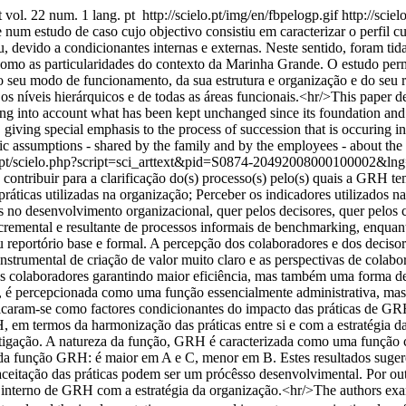
t
vol. 22 num. 1 lang. pt
http://scielo.pt/img/en/fbpelogp.gif
http://sciel
se num estudo de caso cujo objectivo consistiu em caracterizar o perfil
, devido a condicionantes internas e externas. Neste sentido, foram ti
como as particularidades do contexto da Marinha Grande. O estudo perm
do seu modo de funcionamento, da sua estrutura e organização e do seu 
s níveis hierárquicos e de todas as áreas funcionais.<hr/>This paper des
ng into account what has been kept unchanged since its foundation and w
ving special emphasis to the process of succession that is occuring in t
c assumptions - shared by the family and by the employees - about the v
lo.pt/scielo.php?script=sci_arttext&pid=S0874-20492008000100002&l
contribuir para a clarificação do(s) processo(s) pelo(s) quais a GRH 
 práticas utilizadas na organização; Perceber os indicadores utilizados 
s no desenvolvimento organizacional, quer pelos decisores, quer pelo
remental e resultante de processos informais de benchmarking, enquan
eu reportório base e formal. A percepção dos colaboradores e dos deci
nstrumental de criação de valor muito claro e as perspectivas de colabo
s colaboradores garantindo maior eficiência, mas também uma forma de
 é percepcionada como uma função essencialmente administrativa, mas r
icaram-se como factores condicionantes do impacto das práticas de GRH,
H, em termos da harmonização das práticas entre si e com a estratégia 
estigação. A natureza da função, GRH é caracterizada como uma função 
ão da função GRH: é maior em A e C, menor em B. Estes resultados sug
ceitação das práticas podem ser um prócêsso desenvolvimental. Por outr
tema interno de GRH com a estratégia da organização.<hr/>The author