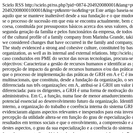
Scielo RSS
http://scielo.pt/rss.php?pid=0874-204920080001&lang=p
20492008000100001&lng=pt&nrm=iso&tlng=pt
Este artigo baseia-
aquilo que se manteve inalterável desde a sua fundação e o que mudou
se o processo de sucessão em que esta se encontra actualmente, bem 
coesa, constituída por pressupostos básicos acerca dos seus valores, 
segunda geração da família e pelos funcionários da empresa, de todos o
of the cultural profile of a family company from Marinha Grande, taki
we considered changes that have occurred in the family and company, gi
The study evidenced a strong and cohesive culture, constituted by basi
organization, as well as its internal and external relations.
http://scie
caso conduzidos em PME do sector das novas tecnologias, procura-se 
objectivos: Caracterizar a gestão de recursos humanos e identificar as
percepção de impacto da gestão de recursos humanos e/ou das prática
que o processo de implementação das práticas de GRH em A e C é inc
multinacionais, que constituiu, desde a fundação da organização, o s
diferenciada nas três organizações: em A, atribui-se à GRH um valor i
diferenciada: para os dirigentes, a GRH é uma forma de motivação do
administrativa. Em C, a função, numa fase de menor amadurecimento,
potencial essencial ao desenvolvimento futuro da organização. Identif
interno, a organização do trabalho e coerência interna do sistema GR
evidenciaram alguns aspectos relevantes e inesperados para esta inv
percepção da utilidade altera-se em função do grau de especializaç
resultados em termos sociais e que o envolvimento, a compreensão e a
destes aspectos, o grau da sua especialização e a coerência do sis