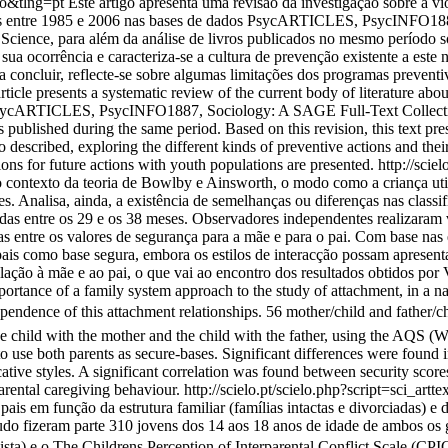
so&tlng=pt
Este artigo apresenta uma revisão da investigação sobre a vi
licadas entre 1985 e 2006 nas bases de dados PsycARTICLES, PsycINF
Science, para além da análise de livros publicados no mesmo período so
 sua ocorrência e caracteriza-se a cultura de prevenção existente a este 
ra concluir, reflecte-se sobre algumas limitações dos programas preven
ticle presents a systematic review of the current body of literature abo
ses PsycARTICLES, PsycINFO1887, Sociology: A SAGE Full-Text Collec
s published during the same period. Based on this revision, this text pre
so described, exploring the different kinds of preventive actions and their
ns for future actions with youth populations are presented.
http://scie
o contexto da teoria de Bowlby e Ainsworth, o modo como a criança util
. Analisa, ainda, a existência de semelhanças ou diferenças nas classif
das entre os 29 e os 38 meses. Observadores independentes realizaram vi
s entre os valores de segurança para a mãe e para o pai. Com base nas 
is como base segura, embora os estilos de interacção possam apresentar 
elação à mãe e ao pai, o que vai ao encontro dos resultados obtidos por 
ortance of a family system approach to the study of attachment, in a na
ependence of this attachment relationships. 56 mother/child and father/ch
 child with the mother and the child with the father, using the AQS (
e to use both parents as secure-bases. Significant differences were found
tive styles. A significant correlation was found between security scores
parental caregiving behaviour.
http://scielo.pt/scielo.php?script=sci
ais em função da estrutura familiar (famílias intactas e divorciadas) e d
tudo fizeram parte 310 jovens dos 14 aos 18 anos de idade de ambos os 
ta) e o The Childrens Perception of Interparental Conflict Scale (C