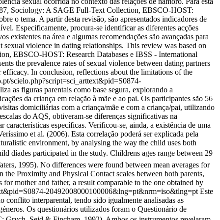
olência sexual ocorrida no contexto das relações de namoro. Para esta
O1887, Sociology: A SAGE Full-Text Collection, EBSCO-HOST:
bre o tema. A partir desta revisão, são apresentados indicadores de
nível. Especificamente, procura-se identificar as diferentes acções
tivos existentes na área e algumas recomendações são avançadas para
ut sexual violence in dating relationships. This review was based on
tion, EBSCO-HOST: Research Databases e IBSS - International
sents the prevalence rates of sexual violence between dating partners
 efficacy. In conclusion, reflections about the limitations of the
lo.pt/scielo.php?script=sci_arttext&pid=S0874-
iza as figuras parentais como base segura, explorando a
icações da criança em relação à mãe e ao pai. Os participantes são 56
sitas domiciliárias com a criança/mãe e com a criança/pai, utilizando
escalas do AQS, obtiveram-se diferenças significativas na
características específicas. Verificou-se, ainda, a existência de uma
Veríssimo et al. (2006). Esta correlação poderá ser explicada pela
turalistic environment, by analysing the way the child uses both
ild díades participated in the study. Childrens ages range between 29
Waters, 1995). No differences were found between mean averages for
 in the Proximity and Physical Contact scales between both parents,
 for mother and father, a result comparable to the one obtained by
_arttext&pid=S0874-20492008000100006&lng=pt&nrm=iso&tlng=pt
Este
o conflito interparental, tendo sido igualmente analisadas as
géneros. Os questionários utilizados foram o Questionário de
PIC; Grych, Seid & Fincham, 1992). Ambos os instrumentos revelaram