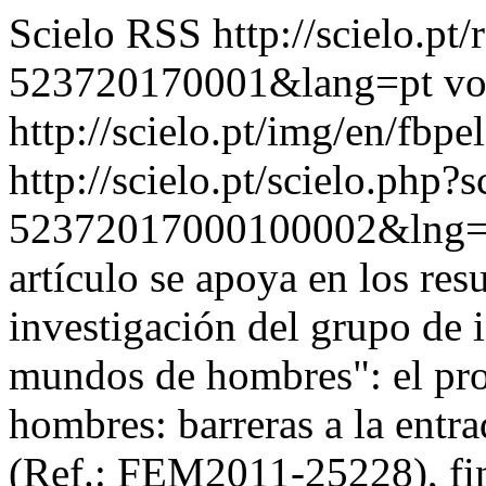
Scielo RSS
http://scielo.pt
523720170001&lang=pt
vo
http://scielo.pt/img/en/fbpe
http://scielo.pt/scielo.php
52372017000100002&lng=
artículo se apoya en los res
investigación del grupo de 
mundos de hombres": el pr
hombres: barreras a la entra
(Ref.: FEM2011-25228), fin