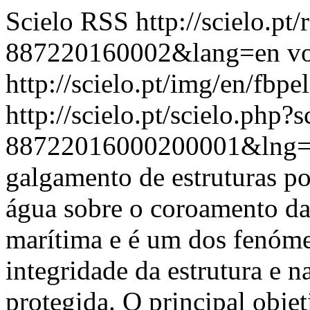
Scielo RSS
http://scielo.pt
887220160002&lang=en
vo
http://scielo.pt/img/en/fbpe
http://scielo.pt/scielo.php
88722016000200001&lng
galgamento de estruturas po
água sobre o coroamento da 
marítima e é um dos fenóm
integridade da estrutura e n
protegida. O principal objet