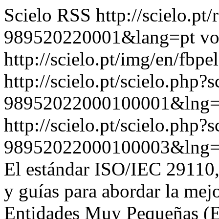
Scielo RSS
http://scielo.pt
989520220001&lang=pt
vo
http://scielo.pt/img/en/fbpe
http://scielo.pt/scielo.php
98952022000100001&lng=
http://scielo.pt/scielo.php
98952022000100003&lng=
El estándar ISO/IEC 29110,
y guías para abordar la mej
Entidades Muy Pequeñas (E