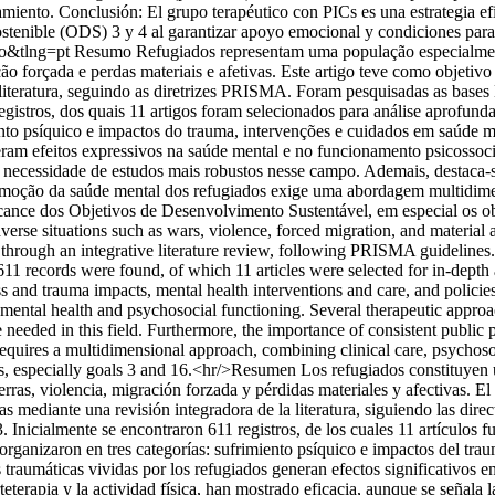
tamiento. Conclusión: El grupo terapéutico con PICs es una estrategia e
ostenible (ODS) 3 y 4 al garantizar apoyo emocional y condiciones para 
so&tlng=pt
Resumo Refugiados representam uma população especialment
o forçada e perdas materiais e afetivas. Este artigo teve como objetivo 
 da literatura, seguindo as diretrizes PRISMA. Foram pesquisadas a
gistros, dos quais 11 artigos foram selecionados para análise aprofunda
nto psíquico e impactos do trauma, intervenções e cuidados em saúde me
eram efeitos expressivos na saúde mental e no funcionamento psicossoci
a necessidade de estudos mais robustos nesse campo. Ademais, destaca-se
romoção da saúde mental dos refugiados exige uma abordagem multidimensi
lcance dos Objetivos de Desenvolvimento Sustentável, em especial os ob
verse situations such as wars, violence, forced migration, and material 
ees through an integrative literature review, following PRISMA gui
611 records were found, of which 11 articles were selected for in-depth 
ss and trauma impacts, mental health interventions and care, and policie
 mental health and psychosocial functioning. Several therapeutic approa
needed in this field. Furthermore, the importance of consistent public po
 requires a multidimensional approach, combining clinical care, psychosoc
, especially goals 3 and 16.<hr/>Resumen Los refugiados constituyen un
as, violencia, migración forzada y pérdidas materiales y afectivas. El ob
adas mediante una revisión integradora de la literatura, siguiendo las
cialmente se encontraron 611 registros, de los cuales 11 artículos fue
organizaron en tres categorías: sufrimiento psíquico e impactos del trau
 traumáticas vividas por los refugiados generan efectos significativos e
arteterapia y la actividad física, han mostrado eficacia, aunque se señal