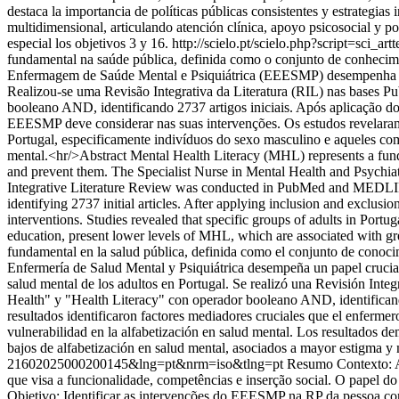
destaca la importancia de políticas públicas consistentes y estrategias
multidimensional, articulando atención clínica, apoyo psicosocial y po
especial los objetivos 3 y 16.
http://scielo.pt/scielo.php?script=s
fundamental na saúde pública, definida como o conjunto de conhecime
Enfermagem de Saúde Mental e Psiquiátrica (EEESMP) desempenha pape
Realizou-se uma Revisão Integrativa da Literatura (RIL) nas bases P
booleano AND, identificando 2737 artigos iniciais. Após aplicação dos 
EEESMP deve considerar nas suas intervenções. Os estudos revelaram
Portugal, especificamente indivíduos do sexo masculino e aqueles c
mental.<hr/>Abstract Mental Health Literacy (MHL) represents a fundam
and prevent them. The Specialist Nurse in Mental Health and Psychiat
Integrative Literature Review was conducted in PubMed and MEDLINE
identifying 2737 initial articles. After applying inclusion and exclusion 
interventions. Studies revealed that specific groups of adults in Portu
education, present lower levels of MHL, which are associated with g
fundamental en la salud pública, definida como el conjunto de conocim
Enfermería de Salud Mental y Psiquiátrica desempeña un papel crucial 
salud mental de los adultos en Portugal. Se realizó una Revisión Inte
Health" y "Health Literacy" con operador booleano AND, identificando 2
resultados identificaron factores mediadores cruciales que el enferme
vulnerabilidad en la alfabetización en salud mental. Los resultados d
bajos de alfabetización en salud mental, asociados a mayor estigma y
21602025000200145&lng=pt&nrm=iso&tlng=pt
Resumo Contexto: A
que visa a funcionalidade, competências e inserção social. O papel
Objetivo: Identificar as intervenções do EEESMP na RP da pessoa c