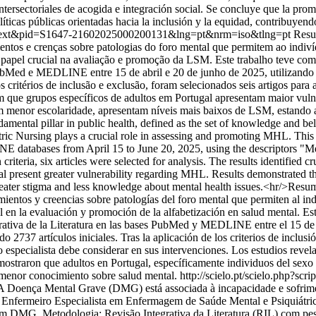
 intersectoriales de acogida e integración social. Se concluye que la pr
líticas públicas orientadas hacia la inclusión y la equidad, contribuyend
ci_arttext&pid=S1647-21602025000200131&lng=pt&nrm=iso&tlng=pt
Resu
ntos e crenças sobre patologias do foro mental que permitem ao indiví
l crucial na avaliação e promoção da LSM. Este trabalho teve como o
ubMed e MEDLINE entre 15 de abril e 20 de junho de 2025, utilizando 
critérios de inclusão e exclusão, foram selecionados seis artigos para a
 que grupos específicos de adultos em Portugal apresentam maior vul
om menor escolaridade, apresentam níveis mais baixos de LSM, estando
ental pillar in public health, defined as the set of knowledge and bel
ric Nursing plays a crucial role in assessing and promoting MHL. This s
 databases from April 15 to June 20, 2025, using the descriptors "M
criteria, six articles were selected for analysis. The results identified c
gal present greater vulnerability regarding MHL. Results demonstrated tha
reater stigma and less knowledge about mental health issues.<hr/>Resum
ientos y creencias sobre patologías del foro mental que permiten al in
en la evaluación y promoción de la alfabetización en salud mental. Este 
grativa de la Literatura en las bases PubMed y MEDLINE entre el 15 de a
737 artículos iniciales. Tras la aplicación de los criterios de inclusión
ro especialista debe considerar en sus intervenciones. Los estudios reve
emostraron que adultos en Portugal, específicamente individuos del sex
 menor conocimiento sobre salud mental.
http://scielo.pt/scielo.php?sc
 Doença Mental Grave (DMG) está associada à incapacidade e sofrimen
 do Enfermeiro Especialista em Enfermagem de Saúde Mental e Psiquiát
om DMG. Metodologia: Revisão Integrativa da Literatura (RIL) com pe