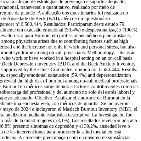
sencial a adoção de estratégias de prevenção e suporte adequado.
cional, transversal e quantitativo, realizado por meio de
egime de plantão. A aplicação dos questionários foi realizada no
io de Ansiedade de Beck (BAI), além de um questionário
 parecer nº 6.580.444. Resultados: Participaram deste estudo 79
cialmente em exaustão emocional (59,4%) e despersonalização (100%).
evado risco para Burnout em profissionais médicos plantonistas e,
among physicians arises due to contributing factors such as high
rload and the increase not only in work and personal stress, but also
ze burnout syndrome among on-call physicians. Methodology: This is an
s who work or have worked in a hospital setting on an on-call basis
e Beck Depression Inventory (BDI), and the Beck Anxiety Inventory
was approved by the Ethics Committee, opinion no. 6.580.444. Results:
oms, especially emotional exhaustion (59.4%) and depersonalization
 reveal the high risk of burnout among on-call medical professionals
de Burnout en médicos surge debido a factores contribuyentes como las
a sobrecarga del profesional y del aumento no solo del estrés laboral y
 el apoyo adecuado. Objetivo: Analizar el síndrome de Burnout en la
mediante una encuesta web, con médicos de guardia. Se incluyeron
o y mayo de 2024 e incluyeron el Maslach Burnout Inventory (MBI), el
 analizaron mediante estadística descriptiva. La investigación fue
do más de la mitad mujeres (53,1%). Los resultados revelaron una alta
46,8% presentó síntomas de depresión y el 39,2%, ansiedad leve o
ia de las intervenciones para promover la salud mental en esta
rodução: A crescente preocupação com o consumo de substâncias