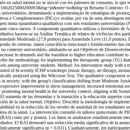
ión en salud mental no se asoció con los patrones de consumo, lo que res
1647-21602025000200093&lng=pt&nrm=iso&tlng=pt
Resumo Contexto: O a
es universitários, demandando a implementação de estratégias de promo
tivas e Complementares (PICs) e avaliar, por via de uma abordagem mis
m mista (quantitativa-qualitativa) com seis estudantes universitárias (
durante cinco meses. A componente quantitativa utilizou o Inventário d
alitativa baseou-se na Análise Temática de relatos de vivências dos p
Ansiedade Moderada (27,8 pontos) para Ansiedade Leve (11,9 pontos). Est
 gestão do estresse, maior consciência emocional e fortalecimento das 
 no contexto universitário, alinhando-se aos Objetivos de Desenvolvim
rease in demands and the transition to higher education contribute to hi
cribe the methodology for implementing the therapeutic group (TG) tha
levels among university students. Method: An intervention study with a m
nsisted of bi-weekly ICHP workshops (music therapy, art therapy, aroma
stically analyzed using the Wilcoxon Test. The qualitative component wa
in anxiety, with the group's classification shifting from Moderate Anxie
orted expressive improvement in stress management, increased emotional 
or promoting mental health in the university context, aligning with Su
l aumento de las demandas y la transición a la educación superior cont
oción de la salud mental. Objetivo: Describir la metodología de impleme
bilidad en la reducción de los niveles de ansiedad de los estudiantes u
 área de la salud. La intervención consistió en talleres quincenales de P
 (BAI) como pre y postest. Los datos se analizaron estadísticamente me
esultados: El BAI demostró una reducción media significativa de la ans
sticamente significativa (p = 0.031). Cualitativamente, los participante