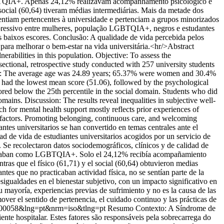
BTQIA+. Apenas 24,12% realizavam acompanhamento psicológico e
social (60,64) tiveram médias intermediárias. Mais da metade dos
sentiam pertencentes à universidade e pertenciam a grupos minorizados
xpressivo entre mulheres, população LGBTQIA+, negros e estudantes
s baixos escores. Conclusão: A qualidade de vida percebida pelos
l para melhorar o bem-estar na vida universitária.<hr/>Abstract
erabilities in this population. Objective: To assess the
-sectional, retrospective study conducted with 257 university students
lts: The average age was 24.89 years; 65.37% were women and 30.4%
ad the lowest mean score (51.06), followed by the psychological
ored below the 25th percentile in the social domain. Students who did
omains. Discussion: The results reveal inequalities in subjective well-
 for mental health support mostly reflects prior experiences of
nal factors. Promoting belonging, continuous care, and welcoming
antes universitarios se han convertido en temas centrales ante el
ad de vida de estudiantes universitarios acogidos por un servicio de
2. Se recolectaron datos sociodemográficos, clínicos y de calidad de
ificaban como LGBTQIA+. Solo el 24,12% recibía acompañamiento
tras que el físico (61,71) y el social (60,64) obtuvieron medias
tes que no practicaban actividad física, no se sentían parte de la
igualdades en el bienestar subjetivo, con un impacto significativo en
mayoría, experiencias previas de sufrimiento y no es la causa de las
mover el sentido de pertenencia, el cuidado continuo y las prácticas de
000200058&lng=pt&nrm=iso&tlng=pt
Resumo Contexto: A Síndrome de
nte hospitalar. Estes fatores são responsáveis pela sobrecarrega do