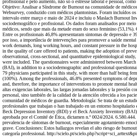
profissional e pelo aumento, não só o estresse laboral e pessoal, com
Objetivo: Analisar a Síndrome de Burnout na comunidade de médicos pl
Websurvey, conduzido com médicos plantonistas. Foram incluídos os pr
intervalo entre março e maio de 2024 e incluiu o Maslach Burnout I
sociodemográfico e profissional. Os dados foram analisados por meio d
médicos, sendo que mais da metade eram do sexo feminino (53,1%). O
Entre os profissionais 46,8% apresentaram sintomas de depressão e 39
por isso, a importância de intervenções para promover a saúde mental
work demands, long working hours, and constant pressure in the hospita
in the quality of care offered to patients, making the adoption of pr
observational, cross-sectional, and quantitative epidemiological stud
were included. The questionnaires were administered between March
(BAI), in addition to a sociodemographic and professional questionnai
79 physicians participated in this study, with more than half being f
(100%). Among the professionals, 46.8% presented symptoms of depres
and, therefore, the importance of interventions to promote mental he
altas exigencias laborales, las largas jornadas laborales y la presión c
personal, sino también de la calidad de la atención ofrecida a los pac
comunidad de médicos de guardia. Metodología: Se trata de un estudio
profesionales que trabajan o han trabajado en un entorno hospitalari
Beck Depression Inventory (BDI) y el Beck Anxiety Inventory (BAI), a
aprobada por el Comité de Ética, dictamen n.º 0024/2024. 6.580.444. 
prevalencia de síntomas de burnout, especialmente agotamiento emoci
grave. Conclusiones: Estos hallazgos revelan el alto riesgo de burnout
categoría professional.
http://scielo.pt/scielo.php?script=sci_art