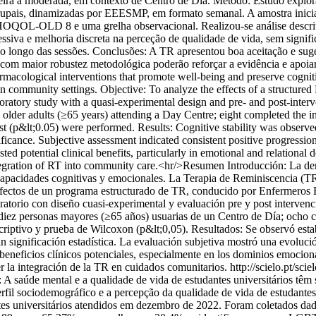
ra a moderada, em contexto de Centro de Dia. Método: Estudo explora
pais, dinamizadas por EEESMP, em formato semanal. A amostra inicial 
OL-OLD 8 e uma grelha observacional. Realizou-se análise descritiv
ssiva e melhoria discreta na perceção de qualidade de vida, sem signific
ao longo das sessões. Conclusões: A TR apresentou boa aceitação e suge
 com maior robustez metodológica poderão reforçar a evidência e apoi
rmacological interventions that promote well-being and preserve cogni
in community settings. Objective: To analyze the effects of a structur
loratory study with a quasi-experimental design and pre- and post-int
en older adults (≥65 years) attending a Day Centre; eight complete
est (p&lt;0.05) were performed. Results: Cognitive stability was obser
gnificance. Subjective assessment indicated consistent positive progressi
ed potential clinical benefits, particularly in emotional and relationa
tegration of RT into community care.<hr/>Resumen Introducción: La deme
 capacidades cognitivas y emocionales. La Terapia de Reminiscencia (TR
s efectos de un programa estructurado de TR, conducido por Enfermeros
oratorio con diseño cuasi-experimental y evaluación pre y post interve
ó diez personas mayores (≥65 años) usuarias de un Centro de Día; och
ptivo y prueba de Wilcoxon (p&lt;0,05). Resultados: Se observó estabi
in significación estadística. La evaluación subjetiva mostró una evolució
neficios clínicos potenciales, especialmente en los dominios emociona
r la integración de la TR en cuidados comunitarios.
http://scielo.pt/sc
A saúde mental e a qualidade de vida de estudantes universitários têm
rfil sociodemográfico e a percepção da qualidade de vida de estudantes u
tes universitários atendidos em dezembro de 2022. Foram coletados dad