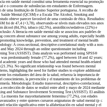
eracia em saúde mental constitui uma ferramenta essencial na promoção
ental e o consumo de substâncias em estudantes de Enfermagem.
m de uma Instituição de Ensino Superior portuguesa. A recolha de
 de Saúde Mental (QCSM) e a Escala The Alcohol, Smoking and
estudo obteve parecer favorável de uma comissão de ética. Resultados:
M foi de 47,4 (+3,78), observando-se níveis mais elevados nos anos
m álcool (84,3%), tabaco (42,5%), ansiolíticos/sedativos (22%) e
onclusão: A literacia em saúde mental não se associou aos padrões de
ing concern about substance use among young adults, especially health
in promoting knowledge, prevention, and treatment of mental health
dology: A cross-sectional, descriptive-correlational study with a non-
l and May 2024 through an online questionnaire including
ening Test (ASSIST). Data analysis was performed using SPSS®
mple was predominantly female (77.2%), aged between 18 and 42 years;
 academic years and those who had attended mental health-related
 (21.3%). No significant relationship was found between mental
erns, highlighting the need for further studies to explore additional
te los estudiantes del área de la salud, refuerza la importancia de
el conocimiento, la prevención y el tratamiento de los problemas de
rmería. Metodología: Estudio transversal, descriptivo-correlacional,
a recolección de datos se realizó entre abril y mayo de 2024 mediante
king and Substance Involvement Screening Test (ASSIST). El análisis
dos: La muestra fue mayoritariamente femenina (77,2%), con edades
 avanzados y entre quienes cursaron asignaturas de salud mental (p ≤
 relación significativa entre la alfabetización en salud mental y el