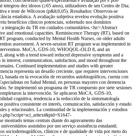
tório, com desenho quase-experimental e avaliação pré e pós-
integrou dez idosos (≥65 anos), utilizadores de um Centro de Dia;
a e teste de Wilcoxon (p&lt;0,05). Resultados: Observou-se
ância estatística. A avaliação subjetiva revelou evolução positiva
riu benefícios clínicos potenciais, sobretudo nos domínios
ar a integração da TR em cuidados comunitários.<hr/>Abstract
tive and emotional capacities. Reminiscence Therapy (RT), based on
ed RT program, conducted by Mental Health Nurses, on older adults
ervention assessment. A seven-session RT program was implemented in
d the intervention. MoCA, GDS-10, WHOQOL-OLD 8, and an
ved, along with a trend toward reduced depressive symptoms and a
on in interest, communication, satisfaction, and mood throughout the
l domains. Continued implementation and studies with greater
ncia representa un desafío creciente, que requiere intervenciones
), basada en la evocación de recuerdos autobiográficos, cuenta con
 Especialistas en Salud Mental, en personas mayores con demencia
nción. Se implementó un programa de TR compuesto por siete sesiones
o completaron la intervención. Se aplicaron MoCA, GDS-10,
lidad cognitiva, tendencia a la reducción de la sintomatología
n positiva consistente en interés, comunicación, satisfacción y estado
les y relacionales. La continuidad de la implementación y estudios
ielo.php?script=sci_arttext&pid=S1647-
 se mostrado temas centrais diante do agravamento das
niversitários assistidos por um serviço assistência estudantil.
os sociodemográficos, clínicos e de qualidade de vida por meio do