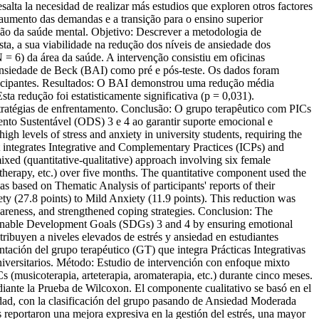
alta la necesidad de realizar más estudios que exploren otros factores
umento das demandas e a transição para o ensino superior
ção da saúde mental. Objetivo: Descrever a metodologia de
ta, a sua viabilidade na redução dos níveis de ansiedade dos
N = 6) da área da saúde. A intervenção consistiu em oficinas
e Ansiedade de Beck (BAI) como pré e pós-teste. Os dados foram
articipantes. Resultados: O BAI demonstrou uma redução média
a redução foi estatisticamente significativa (p = 0,031).
estratégias de enfrentamento. Conclusão: O grupo terapêutico com PICs
ento Sustentável (ODS) 3 e 4 ao garantir suporte emocional e
gh levels of stress and anxiety in university students, requiring the
t integrates Integrative and Complementary Practices (ICPs) and
ixed (quantitative-qualitative) approach involving six female
therapy, etc.) over five months. The quantitative component used the
s based on Thematic Analysis of participants' reports of their
ty (27.8 points) to Mild Anxiety (11.9 points). This reduction was
awareness, and strengthened coping strategies. Conclusion: The
stainable Development Goals (SDGs) 3 and 4 by ensuring emotional
ribuyen a niveles elevados de estrés y ansiedad en estudiantes
ntación del grupo terapéutico (GT) que integra Prácticas Integrativas
niversitarios. Método: Estudio de intervención con enfoque mixto
ICs (musicoterapia, arteterapia, aromaterapia, etc.) durante cinco meses.
diante la Prueba de Wilcoxon. El componente cualitativo se basó en el
iedad, con la clasificación del grupo pasando de Ansiedad Moderada
s reportaron una mejora expresiva en la gestión del estrés, una mayor