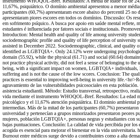
instrumento WHOQOL-Bref. Resultados: A média de idade foi de 2
11,67%, psiquiátrico. O domínio ambiental apresentou a menor média (
participantes (60,7%) apresentaram escore abaixo do percentil 25 no d
apresentaram piores escores em todos os domínios. Discussão: Os re
em sofrimento psíquico. A busca por apoio em saúde mental reflete, m
estudantes é influenciada por fatores sociais e institucionais. Promov
Introduction: Mental health and quality of life among university stude
sociodemographic profile and quality of life perception of university 
assisted in December 2022. Sociodemographic, clinical, and quality
identified as LGBTQIA+. Only 24.12% were undergoing psychological
domain (55.92), while the physical (61.71) and social (60.64) domains
not practice physical activity, did not feel a sense of belonging to the
being, with a significant impact on women, LGBTQIA+ individuals, Bla
suffering and is not the cause of the low scores. Conclusion: The qual
practices is essential to improving well-being in university life.<hr/>
agravamiento de las vulnerabilidades psicosociales en esta población. 
asistencia estudiantil. Método: Estudio transversal, retrospectivo, re
vida mediante el instrumento WHOQOL-Bref. Resultados: La edad me
psicológico y el 11,67% atención psiquiátrica. El dominio ambiental pr
intermedias. Más de la mitad de los participantes (60,7%) presentaron 
universidad y pertenecían a grupos minorizados presentaron peores pun
mujeres, población LGBTQIA+, personas negras y estudiantes con sufri
bajas puntuaciones. Conclusión: La calidad de vida percibida por los es
acogida es esencial para mejorar el bienestar en la vida universitaria.
h
Burnout entre médicos surge devido a contribuintes como a alta demand