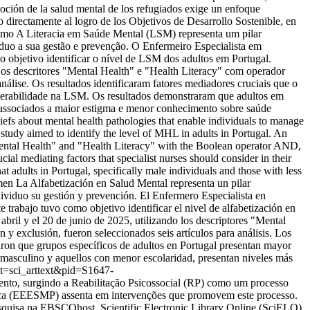
omoción de la salud mental de los refugiados exige un enfoque
o directamente al logro de los Objetivos de Desarrollo Sostenible, en
mo A Literacia em Saúde Mental (LSM) representa um pilar
duo a sua gestão e prevenção. O Enfermeiro Especialista em
bjetivo identificar o nível de LSM dos adultos em Portugal.
os descritores "Mental Health" e "Health Literacy" com operador
nálise. Os resultados identificaram fatores mediadores cruciais que o
nerabilidade na LSM. Os resultados demonstraram que adultos em
 associados a maior estigma e menor conhecimento sobre saúde
iefs about mental health pathologies that enable individuals to manage
tudy aimed to identify the level of MHL in adults in Portugal. An
ental Health" and "Health Literacy" with the Boolean operator AND,
rucial mediating factors that specialist nurses should consider in their
t adults in Portugal, specifically male individuals and those with less
en La Alfabetización en Salud Mental representa un pilar
dividuo su gestión y prevención. El Enfermero Especialista en
trabajo tuvo como objetivo identificar el nivel de alfabetización en
bril y el 20 de junio de 2025, utilizando los descriptores "Mental
 y exclusión, fueron seleccionados seis artículos para análisis. Los
laron que grupos específicos de adultos en Portugal presentan mayor
o masculino y aquellos con menor escolaridad, presentan niveles más
ript=sci_arttext&pid=S1647-
to, surgindo a Reabilitação Psicossocial (RP) como um processo
rica (EEESMP) assenta em intervenções que promovem este processo.
squisa na EBSCOhost, Scientific Electronic Library Online (SciELO)