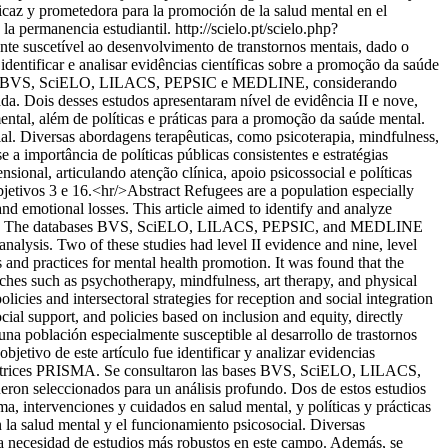
ficaz y prometedora para la promoción de la salud mental en el
la permanencia estudiantil.
http://scielo.pt/scielo.php?
e suscetível ao desenvolvimento de transtornos mentais, dado o
identificar e analisar evidências científicas sobre a promoção da saúde
s bases BVS, SciELO, LILACS, PEPSIC e MEDLINE, considerando
da. Dois desses estudos apresentaram nível de evidência II e nove,
ntal, além de políticas e práticas para a promoção da saúde mental.
al. Diversas abordagens terapêuticas, como psicoterapia, mindfulness,
 a importância de políticas públicas consistentes e estratégias
onal, articulando atenção clínica, apoio psicossocial e políticas
jetivos 3 e 16.<hr/>Abstract Refugees are a population especially
and emotional losses. This article aimed to identify and analyze
delines. The databases BVS, SciELO, LILACS, PEPSIC, and MEDLINE
analysis. Two of these studies had level II evidence and nine, level
s and practices for mental health promotion. It was found that the
ches such as psychotherapy, mindfulness, art therapy, and physical
licies and intersectoral strategies for reception and social integration
ial support, and policies based on inclusion and equity, directly
a población especialmente susceptible al desarrollo de trastornos
jetivo de este artículo fue identificar y analizar evidencias
 directrices PRISMA. Se consultaron las bases BVS, SciELO, LILACS,
ron seleccionados para un análisis profundo. Dos de estos estudios
ma, intervenciones y cuidados en salud mental, y políticas y prácticas
n la salud mental y el funcionamiento psicosocial. Diversas
a la necesidad de estudios más robustos en este campo. Además, se