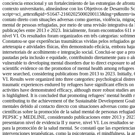
conciencia emocional y un fortalecimiento de las estrategias de afron
contexto universitario, alineándose con los Objetivos de Desarrollo S
script=sci_arttext&pid=S1647-21602025000200113&lng=pt&nrm=i
contato direto com situações adversas como guerras, violência, migraçã
mental de pessoas refugiadas, por meio de uma revisão integrativa
publicações entre 2013 e 2023. Inicialmente, foram encontrados 611 re
nível VI. Os resultados foram organizados em três categorias: sofrime
Constatou-se que experiências traumáticas vividas pelos refugiados g
arteterapia e atividades físicas, têm demonstrado eficácia, embora haj
intersetoriais de acolhimento e integração social. Conclui-se que a p
pautadas pela inclusão e equidade, contribuindo diretamente para o a
vulnerable to developing mental disorders due to direct exposure to ad
scientific evidence on the promotion of mental health among refug
were searched, considering publications from 2013 to 2023. Initially, 
VI. Results were organized into three categories: psychological distre
traumatic experiences endured by refugees have significant effects on
activities have demonstrated efficacy, although more robust studies are 
is highlighted. It is concluded that promoting refugees’ mental health
contributing to the achievement of the Sustainable Development Goals
mentales debido al contacto directo con situaciones adversas como guerr
científicas sobre la promoción de la salud mental de personas refugi
PEPSIC y MEDLINE, considerando publicaciones entre 2013 y 2023. Ini
presentaron nivel de evidencia II y nueve, nivel VI. Los resultados se 
para la promoción de la salud mental. Se constató que las experiencias
intervenciones terapéuticas, como la psicoterapia, el mindfulness, la 