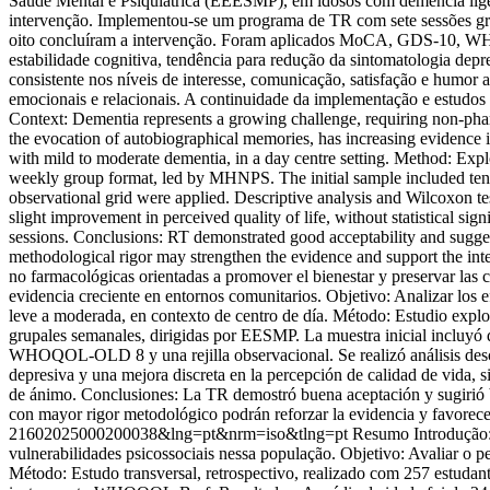
Saúde Mental e Psiquiátrica (EEESMP), em idosos com demência ligei
intervenção. Implementou-se um programa de TR com sete sessões gru
oito concluíram a intervenção. Foram aplicados MoCA, GDS-10, WHOQ
estabilidade cognitiva, tendência para redução da sintomatologia depre
consistente nos níveis de interesse, comunicação, satisfação e humor 
emocionais e relacionais. A continuidade da implementação e estudos
Context: Dementia represents a growing challenge, requiring non-pha
the evocation of autobiographical memories, has increasing evidence 
with mild to moderate dementia, in a day centre setting. Method: Exp
weekly group format, led by MHNPS. The initial sample included t
observational grid were applied. Descriptive analysis and Wilcoxon t
slight improvement in perceived quality of life, without statistical si
sessions. Conclusions: RT demonstrated good acceptability and suggest
methodological rigor may strengthen the evidence and support the in
no farmacológicas orientadas a promover el bienestar y preservar las
evidencia creciente en entornos comunitarios. Objetivo: Analizar lo
leve a moderada, en contexto de centro de día. Método: Estudio expl
grupales semanales, dirigidas por EESMP. La muestra inicial incluy
WHOQOL-OLD 8 y una rejilla observacional. Se realizó análisis descri
depresiva y una mejora discreta en la percepción de calidad de vida, s
de ánimo. Conclusiones: La TR demostró buena aceptación y sugirió be
con mayor rigor metodológico podrán reforzar la evidencia y favorece
21602025000200038&lng=pt&nrm=iso&tlng=pt
Resumo Introdução: 
vulnerabilidades psicossociais nessa população. Objetivo: Avaliar o pe
Método: Estudo transversal, retrospectivo, realizado com 257 estudan