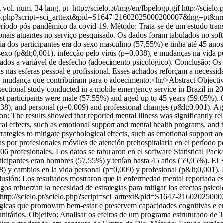
t
vol. num. 34 lang. pt
http://scielo.pt/img/en/fbpelogp.gif
http://scielo.
cielo.php?script=sci_arttext&pid=S1647-21602025000200007&lng=pt&
 período pós-pandêmico da covid-19. Método: Trata-se de um estudo tr
nais atuantes no serviço pesquisado. Os dados foram tabulados no softw
ioria dos participantes era do sexo masculino (57,55%) e tinha até 45 a
sexo (p&lt;0,001), infecção pelo vírus (p=0,038), e mudanças na vida pe
ciados a variável de desfecho (adoecimento psicológico). Conclusão: Os
 nas esferas pessoal e profissional. Esses achados reforçam a necessida
e mudança que contribuíram para o adoecimento.<hr/>Abstract Objective:
sectional study conducted in a mobile emergency service in Brazil in 2
 Most participants were male (57.55%) and aged up to 45 years (59.05%).
038), and personal (p=0.009) and professional changes (p&lt;0.001). A
n: The results showed that reported mental illness was significantly rel
cal effects, such as emotional support and mental health programs, and to
trategies to mitigate psychological effects, such as emotional support an
 por profesionales móviles de atención prehospitalaria en el período 
6 profesionales. Los datos se tabularon en el software Statistical Pack
participantes eran hombres (57,55%) y tenían hasta 45 años (59,05%). E
8) y cambios en la vida personal (p=0,009) y profesional (p&lt;0,001). L
lusión: Los resultados mostraron que la enfermedad mental reportada est
azgos refuerzan la necesidad de estrategias para mitigar los efectos p
http://scielo.pt/scielo.php?script=sci_arttext&pid=S1647-2160202
lógicas que promovam bem-estar e preservem capacidades cognitivas e 
nitários. Objetivo: Analisar os efeitos de um programa estruturado d