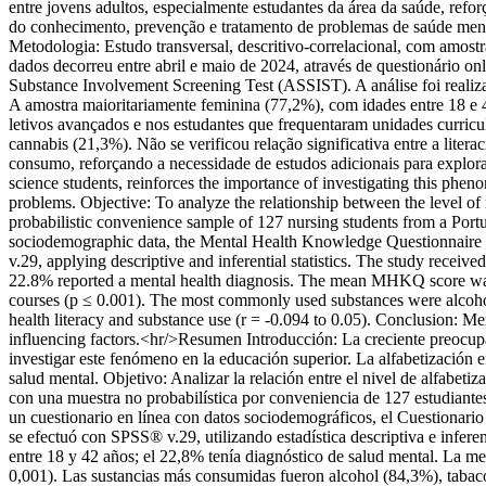
entre jovens adultos, especialmente estudantes da área da saúde, refo
do conhecimento, prevenção e tratamento de problemas de saúde menta
Metodologia: Estudo transversal, descritivo-correlacional, com amost
dados decorreu entre abril e maio de 2024, através de questionári
Substance Involvement Screening Test (ASSIST). A análise foi realizad
A amostra maioritariamente feminina (77,2%), com idades entre 18 e
letivos avançados e nos estudantes que frequentaram unidades curricu
cannabis (21,3%). Não se verificou relação significativa entre a lite
consumo, reforçando a necessidade de estudos adicionais para explora
science students, reinforces the importance of investigating this phen
problems. Objective: To analyze the relationship between the level of
probabilistic convenience sample of 127 nursing students from a Por
sociodemographic data, the Mental Health Knowledge Questionnair
v.29, applying descriptive and inferential statistics. The study rece
22.8% reported a mental health diagnosis. The mean MHKQ score was 
courses (p ≤ 0.001). The most commonly used substances were alcohol
health literacy and substance use (r = -0.094 to 0.05). Conclusion: Men
influencing factors.<hr/>Resumen Introducción: La creciente preocupac
investigar este fenómeno en la educación superior. La alfabetización 
salud mental. Objetivo: Analizar la relación entre el nivel de alfabet
con una muestra no probabilística por conveniencia de 127 estudiante
un cuestionario en línea con datos sociodemográficos, el Cuestiona
se efectuó con SPSS® v.29, utilizando estadística descriptiva e infer
entre 18 y 42 años; el 22,8% tenía diagnóstico de salud mental. La m
0,001). Las sustancias más consumidas fueron alcohol (84,3%), tabaco 