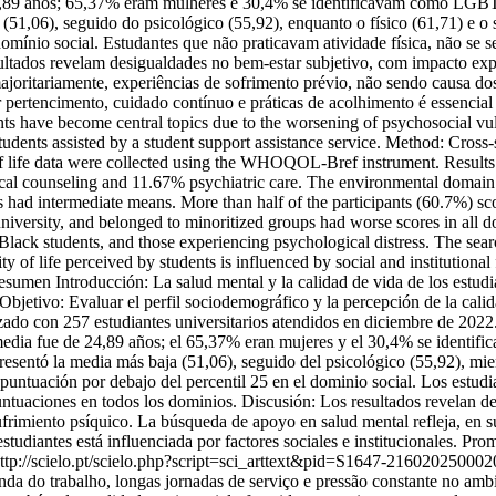
4,89 anos; 65,37% eram mulheres e 30,4% se identificavam como LG
51,06), seguido do psicológico (55,92), enquanto o físico (61,71) e o 
omínio social. Estudantes que não praticavam atividade física, não se 
sultados revelam desigualdades no bem-estar subjetivo, com impacto e
ajoritariamente, experiências de sofrimento prévio, não sendo causa do
er pertencimento, cuidado contínuo e práticas de acolhimento é essencia
nts have become central topics due to the worsening of psychosocial vuln
students assisted by a student support assistance service. Method: Cross
 of life data were collected using the WHOQOL-Bref instrument. Resu
 counseling and 11.67% psychiatric care. The environmental domain h
 had intermediate means. More than half of the participants (60.7%) sc
 university, and belonged to minoritized groups had worse scores in all d
ck students, and those experiencing psychological distress. The search
ity of life perceived by students is influenced by social and institutio
Resumen Introducción: La salud mental y la calidad de vida de los estudi
Objetivo: Evaluar el perfil sociodemográfico y la percepción de la calid
alizado con 257 estudiantes universitarios atendidos en diciembre de 202
dia fue de 24,89 años; el 65,37% eran mujeres y el 30,4% se ident
esentó la media más baja (51,06), seguido del psicológico (55,92), mien
puntuación por debajo del percentil 25 en el dominio social. Los estudian
tuaciones en todos los dominios. Discusión: Los resultados revelan des
miento psíquico. La búsqueda de apoyo en salud mental refleja, en su 
tudiantes está influenciada por factores sociales e institucionales. Pro
ttp://scielo.pt/scielo.php?script=sci_arttext&pid=S1647-21602025
a do trabalho, longas jornadas de serviço e pressão constante no ambie