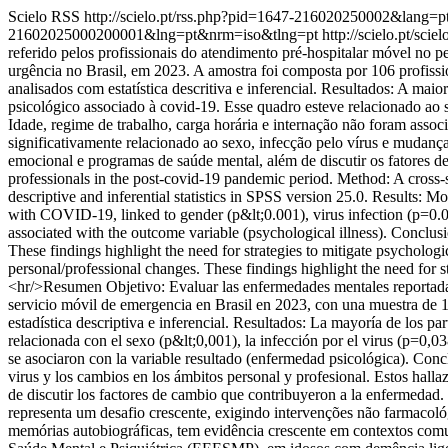
Scielo RSS
http://scielo.pt/rss.php?pid=1647-216020250002&lang=p
21602025000200001&lng=pt&nrm=iso&tlng=pt
http://scielo.pt/s
referido pelos profissionais do atendimento pré-hospitalar móvel no
urgência no Brasil, em 2023. A amostra foi composta por 106 profissio
analisados com estatística descritiva e inferencial. Resultados: A ma
psicológico associado à covid-19. Esse quadro esteve relacionado ao 
Idade, regime de trabalho, carga horária e internação não foram asso
significativamente relacionado ao sexo, infecção pelo vírus e mudanças
emocional e programas de saúde mental, além de discutir os fatores d
professionals in the post-covid-19 pandemic period. Method: A cross-
descriptive and inferential statistics in SPSS version 25.0. Results:
with COVID-19, linked to gender (p&lt;0.001), virus infection (p=0.
associated with the outcome variable (psychological illness). Conclusio
These findings highlight the need for strategies to mitigate psychologi
personal/professional changes. These findings highlight the need for s
<hr/>Resumen Objetivo: Evaluar las enfermedades mentales reportadas
servicio móvil de emergencia en Brasil en 2023, con una muestra de 10
estadística descriptiva e inferencial. Resultados: La mayoría de los 
relacionada con el sexo (p&lt;0,001), la infección por el virus (p=0,03
se asociaron con la variable resultado (enfermedad psicológica). Conc
virus y los cambios en los ámbitos personal y profesional. Estos hall
de discutir los factores de cambio que contribuyeron a la enfermedad.
representa um desafio crescente, exigindo intervenções não farmaco
memórias autobiográficas, tem evidência crescente em contextos comu