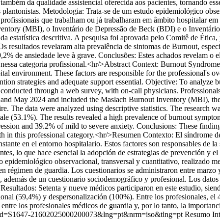
o também da qualidade assistencial oferecida aos pacientes, tornando es
antonistas. Metodologia: Trata-se de um estudo epidemiológico observa
ofissionais que trabalham ou já trabalharam em âmbito hospitalar em r
nventory (MBI), o Inventário de Depressão de Beck (BDI) e o Inventár
a estatística descritiva. A pesquisa foi aprovada pelo Comitê de Ética,
s resultados revelaram alta prevalência de sintomas de Burnout, espe
,2% de ansiedade leve à grave. Conclusões: Estes achados revelam o el
 nessa categoria profissional.<hr/>Abstract Context: Burnout Syndrome 
l environment. These factors are responsible for the professional's ove
evention strategies and adequate support essential. Objective: To analy
y, conducted through a web survey, with on-call physicians. Professional
 and May 2024 and included the Maslach Burnout Inventory (MBI), th
re. The data were analyzed using descriptive statistics. The research 
emale (53.1%). The results revealed a high prevalence of burnout sympt
sion and 39.2% of mild to severe anxiety. Conclusions: These findings
alth in this professional category.<hr/>Resumen Contexto: El síndrome 
onstante en el entorno hospitalario. Estos factores son responsables de l
ientes, lo que hace esencial la adopción de estrategias de prevención y
 epidemiológico observacional, transversal y cuantitativo, realizado 
o en régimen de guardia. Los cuestionarios se administraron entre marz
demás de un cuestionario sociodemográfico y profesional. Los datos se
Resultados: Setenta y nueve médicos participaron en este estudio, sien
onal (59,4%) y despersonalización (100%). Entre los profesionales, el 
 entre los profesionales médicos de guardia y, por lo tanto, la importanc
text&pid=S1647-21602025000200073&lng=pt&nrm=iso&tlng=pt
Resumo Int