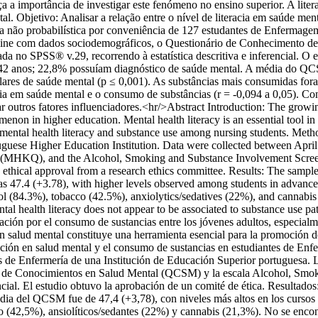
rça a importância de investigar este fenómeno no ensino superior. A lit
l. Objetivo: Analisar a relação entre o nível de literacia em saúde m
ra não probabilística por conveniência de 127 estudantes de Enfermage
o online com dados sociodemográficos, o Questionário de Conhecimento
a no SPSS® v.29, recorrendo à estatística descritiva e inferencial. O 
 42 anos; 22,8% possuíam diagnóstico de saúde mental. A média do QCS
lares de saúde mental (p ≤ 0,001). As substâncias mais consumidas fora
racia em saúde mental e o consumo de substâncias (r = -0,094 a 0,05). C
r outros fatores influenciadores.<hr/>Abstract Introduction: The grow
omenon in higher education. Mental health literacy is an essential tool 
 mental health literacy and substance use among nursing students. Metho
tuguese Higher Education Institution. Data were collected between Apri
e (MHKQ), and the Alcohol, Smoking and Substance Involvement Scre
ived ethical approval from a research ethics committee. Results: The sa
47.4 (+3.78), with higher levels observed among students in advanced
 (84.3%), tobacco (42.5%), anxiolytics/sedatives (22%), and cannabis
tal health literacy does not appear to be associated to substance use patt
ión por el consumo de sustancias entre los jóvenes adultos, especialmen
en salud mental constituye una herramienta esencial para la promoción d
ización en salud mental y el consumo de sustancias en estudiantes de Enfe
s de Enfermería de una Institución de Educación Superior portuguesa. L
rio de Conocimientos en Salud Mental (QCSM) y la escala Alcohol, Smo
encial. El estudio obtuvo la aprobación de un comité de ética. Resulta
edia del QCSM fue de 47,4 (+3,78), con niveles más altos en los cursos
(42,5%), ansiolíticos/sedantes (22%) y cannabis (21,3%). No se encontró