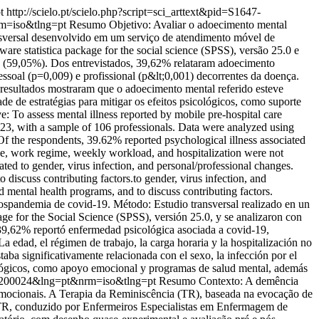
pt
http://scielo.pt/scielo.php?script=sci_arttext&pid=S1647-
nrm=iso&tlng=pt
Resumo Objetivo: Avaliar o adoecimento mental
ansversal desenvolvido em um serviço de atendimento móvel de
are statistica package for the social science (SPSS), versão 25.0 e
nos (59,05%). Dos entrevistados, 39,62% relataram adoecimento
ssoal (p=0,009) e profissional (p&lt;0,001) decorrentes da doença.
 resultados mostraram que o adoecimento mental referido esteve
de de estratégias para mitigar os efeitos psicológicos, como suporte
 To assess mental illness reported by mobile pre-hospital care
023, with a sample of 106 professionals. Data were analyzed using
 Of the respondents, 39.62% reported psychological illness associated
ge, work regime, weekly workload, and hospitalization were not
ated to gender, virus infection, and personal/professional changes.
 discuss contributing factors.to gender, virus infection, and
d mental health programs, and to discuss contributing factors.
pospandemia de covid-19. Método: Estudio transversal realizado en un
age for the Social Science (SPSS), versión 25.0, y se analizaron con
l 39,62% reportó enfermedad psicológica asociada a covid-19,
a edad, el régimen de trabajo, la carga horaria y la hospitalización no
aba significativamente relacionada con el sexo, la infección por el
sicológicos, como apoyo emocional y programas de salud mental, además
5000200024&lng=pt&nrm=iso&tlng=pt
Resumo Contexto: A demência
emocionais. A Terapia da Reminiscência (TR), baseada na evocação de
e TR, conduzido por Enfermeiros Especialistas em Enfermagem de