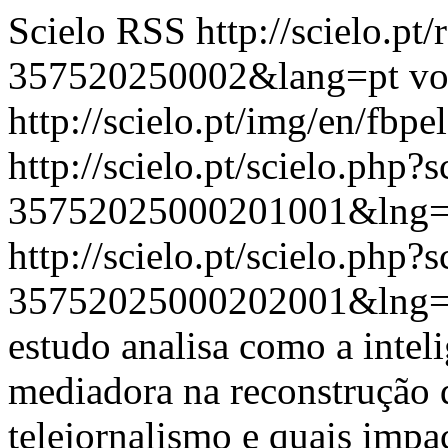
Scielo RSS
http://scielo.pt
357520250002&lang=pt
vo
http://scielo.pt/img/en/fbpe
http://scielo.pt/scielo.php
35752025000201001&lng=
http://scielo.pt/scielo.php
35752025000202001&lng=
estudo analisa como a inteli
mediadora na reconstrução d
telejornalismo e quais impac