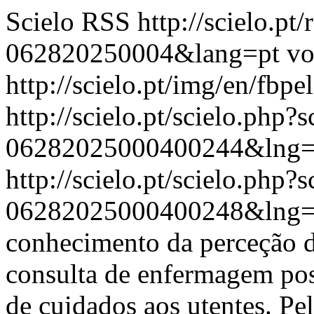
Scielo RSS
http://scielo.pt
062820250004&lang=pt
vo
http://scielo.pt/img/en/fbpe
http://scielo.pt/scielo.php
06282025000400244&lng=
http://scielo.pt/scielo.php
06282025000400248&lng=
conhecimento da perceção d
consulta de enfermagem poss
de cuidados aos utentes. Pe