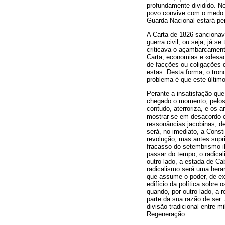
profundamente dividido. N
povo convive com o medo d
Guarda Nacional estará pe
A Carta de 1826 sancionav
guerra civil, ou seja, já s
criticava o açambarcament
Carta, economias e «desacu
de facções ou coligações d
estas. Desta forma, o tron
problema é que este último
Perante a insatisfação que
chegado o momento, pelos g
contudo, aterroriza, e os
mostrar-se em desacordo co
ressonâncias jacobinas, de
será, no imediato, a Const
revolução, mas antes supri
fracasso do setembrismo il
passar do tempo, o radical
outro lado, a estada de Cab
radicalismo será uma heranç
que assume o poder, de exc
edifício da política sobre
quando, por outro lado, a 
parte da sua razão de ser
divisão tradicional entre m
Regeneração.