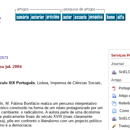
Serviços P
-2573
Journal
oa jul. 2004
SciELO
Artigo
culo XIX Português
, Lisboa, Imprensa de Ciências Sociais,
Portug
Artigo
Referên
ês
, M. Fátima Bonifácio realiza um percurso interpretativo
tórico construído na forma de um relato protagonizado por um
Como c
ia cambiante: o radicalismo. A autora parte de uma dicotomia
e praticamente finais do século XVIII (mais claramente
SciELO
a), põe em confronto o liberalismo com um projecto político
omo é a democracia.
Traduç