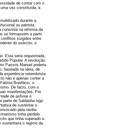
cessidade de contar com o
uma vez constituída, a
mobilizado durante a
itucional ou patriota,
 consistia na reforma da
os se formassem a partir
conflitos surgidos entre
ndente do exército; o
o. Esta seria orquestrada,
rtido Popular. A revolução,
como Passos Manuel poderia
o, baseada na ideia, de
da experiência setembrista
cto não é apenas conter a
 Fátima Bonifácio, o
alismo. De facto, com o
suas manifestações. Por
ntade de asfixiar o
por parte de Saldanha logo
ntativa de sustentar o
convocado pela rainha
rinarismo tinha perdido
cito que tinha superado a
se sustentaria o regime da