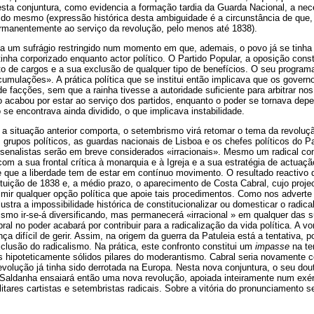
esta conjuntura, como evidencia a formação tardia da Guarda Nacional, a ne
o mesmo (expressão histórica desta ambiguidade é a circunstância de que, 
rmanentemente ao serviço da revolução, pelo menos até 1838).
a um sufrágio restringido num momento em que, ademais, o povo já se tinha 
e tinha corporizado enquanto actor político. O Partido Popular, a oposição const
o de cargos e a sua exclusão de qualquer tipo de benefícios. O seu programa
mulações». A prática política que se institui então implicava que os govern
e facções, sem que a rainha tivesse a autoridade suficiente para arbitrar nos 
o acabou por estar ao serviço dos partidos, enquanto o poder se tornava depe
 se encontrava ainda dividido, o que implicava instabilidade.
 a situação anterior comporta, o setembrismo virá retomar o tema da revoluçã
rupos políticos, as guardas nacionais de Lisboa e os chefes políticos do Pa
 arsenalistas serão em breve considerados «irracionais». Mesmo um radical 
m a sua frontal crítica à monarquia e à Igreja e a sua estratégia de actuaçã
 que a liberdade tem de estar em contínuo movimento. O resultado reactivo 
ituição de 1838 e, a médio prazo, o aparecimento de Costa Cabral, cujo proje
mir qualquer opção política que apoie tais procedimentos. Como nos adverte
ustra a impossibilidade histórica de constitucionalizar ou domesticar o radic
ismo ir-se-á diversificando, mas permanecerá «irracional » em qualquer das 
ral no poder acabará por contribuir para a radicalização da vida política. A vo
a difícil de gerir. Assim, na origem da guerra da Patuleia está a tentativa, 
lusão do radicalismo. Na prática, este confronto constitui um
impasse
na te
 os hipoteticamente sólidos pilares do moderantismo. Cabral seria novamente 
revolução já tinha sido derrotada na Europa. Nesta nova conjuntura, o seu dout
. Saldanha ensaiará então uma nova revolução, apoiada inteiramente num exér
ilitares cartistas e setembristas radicais. Sobre a vitória do pronunciamento 