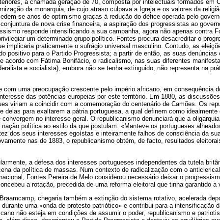
teriores, a chamada geração de 70, composta por intelectuais formados em 
ização da monarquia, de cujo atraso culpava a Igreja e os valores da religiã
edem-se anos de optimismo graças à redução do défice operada pelo govern
onjuntura de nova crise financeira, a aspiração dos progressistas ao governo
ressismo responde intensificando a sua campanha, agora não apenas contra 
rivilegiar um determinado grupo político. Fontes procura desacreditar o pro
ue implicaria praticamente o sufrágio universal masculino. Contudo, as eleiç
o positivo para o Partido Progressista; a partir de então, as suas denúncias
 acordo com Fátima Bonifácio, o radicalismo, nas suas diferentes manifesta
ederalista e socialista), embora não se tenha extinguido, não representa na p
ve com uma preocupação crescente pelo império africano, em consequência do
interesse das potências europeias por este território. Em 1880, as discussões
ues viriam a coincidir com a comemoração do centenário de Camões. Os re
e delas para exaltarem a pátria portuguesa, a qual definem como idealmente c
 convergem no interesse geral. O republicanismo denunciará que a oligarquia
 nação política ao estilo da que postulam: «Manteve os portugueses alheado
tez dos seus interesses egoístas e inteiramente falhos de consciência da sua
vamente nas de 1883, o republicanismo obtém, de facto, resultados eleitora
icularmente, a defesa dos interesses portugueses independentes da tutela britâ
cena da política de massas. Num contexto de radicalização com o anticlerica
 nacional, Fontes Pereira de Melo considerou necessário deixar o progressismo
concebeu a rotação, precedida de uma reforma eleitoral que tinha garantido a
Braamcamp, chegaria também a extinção do sistema rotativo, acelerada depo
durante uma «onda de protesto patriótico» e contribui para a intensificação
icano não esteja em condições de assumir o poder, republicanismo e patrioti