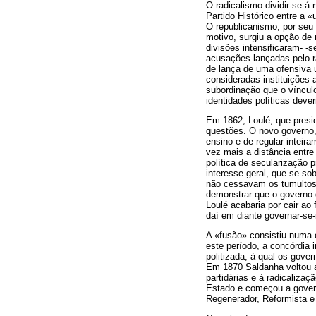
O radicalismo dividir-se-
Partido Histórico entre a 
O republicanismo, por seu 
motivo, surgiu a opção de 
divisões intensificaram- -
acusações lançadas pelo r
de lança de uma ofensiva 
consideradas instituições
subordinação que o vínculo 
identidades políticas deve
Em 1862, Loulé, que presid
questões. O novo governo,
ensino e de regular inteir
vez mais a distância entre
política de secularização 
interesse geral, que se so
não cessavam os tumultos 
demonstrar que o governo d
Loulé acabaria por cair ao
daí em diante governar-se-
A «fusão» consistiu numa 
este período, a concórdia 
politizada, à qual os gove
Em 1870 Saldanha voltou a 
partidárias e à radicaliza
Estado e começou a governa
Regenerador, Reformista e