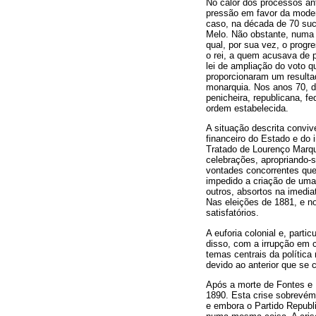
No calor dos processos an
pressão em favor da modern
caso, na década de 70 suc
Melo. Não obstante, numa c
qual, por sua vez, o prog
o rei, a quem acusava de p
lei de ampliação do voto q
proporcionaram um resultad
monarquia. Nos anos 70, de
penicheira, republicana, f
ordem estabelecida.
A situação descrita convi
financeiro do Estado e do 
Tratado de Lourenço Marq
celebrações, apropriando-s
vontades concorrentes que
impedido a criação de uma
outros, absortos na imedia
Nas eleições de 1881, e no
satisfatórios.
A euforia colonial e, part
disso, com a irrupção em 
temas centrais da política
devido ao anterior que se 
Após a morte de Fontes e 
1890. Esta crise sobrevém 
e embora o Partido Republ