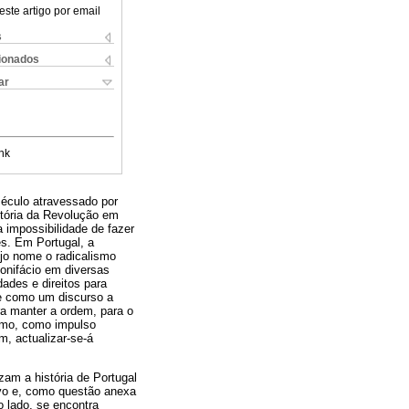
este artigo por email
s
cionados
ar
nk
século atravessado por
stória da Revolução em
 impossibilidade de fazer
es. Em Portugal, a
ujo nome o radicalismo
onifácio em diversas
ades e direitos para
-se como um discurso a
ra manter a ordem, para o
ismo, como impulso
m, actualizar-se-á
am a história de Portugal
ovo e, como questão anexa
o lado, se encontra