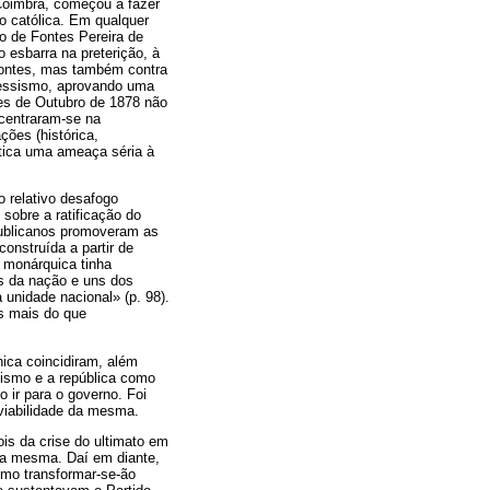
Coimbra, começou a fazer
o católica. Em qualquer
o de Fontes Pereira de
 esbarra na preterição, à
Fontes, mas também contra
gressismo, aprovando uma
ões de Outubro de 1878 não
 centraram-se na
ções (histórica,
rática uma ameaça séria à
 relativo desafogo
 sobre a ratificação do
publicanos promoveram as
onstruída a partir de
 monárquica tinha
s da nação e uns dos
 unidade nacional» (p. 98).
is mais do que
nica coincidiram, além
lismo e a república como
 ir para o governo. Foi
 viabilidade da mesma.
is da crise do ultimato em
 da mesma. Daí em diante,
smo transformar-se-ão