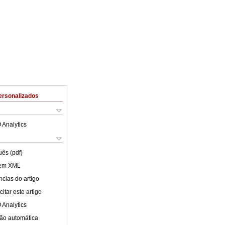
ersonalizados
 Analytics
uês (pdf)
 em XML
cias do artigo
itar este artigo
 Analytics
ão automática