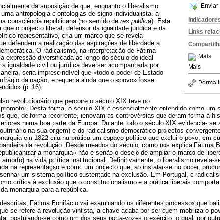
ncialmente da suposição de que, enquanto o liberalismo
Enviar 
uma antropologia e ontologias de signo individualista, a
Indicadore
 consciência republicana (no sentido de
res public
a). Esta
a que o projecto liberal, defensor da igualdade jurídica e da
Links rela
lítico representativo, cria um marco que se revela
que defendem a realização das aspirações de liberdade a
Compartilh
democrática. O radicalismo, na interpretação de Fátima
Mais
ma expressão diversificada ao longo do século do ideal
 a igualdade civil ou jurídica deve ser acompanhada por
Mais
maneira, seria imprescindível que «todo o poder de Estado
ufrágio da nação; e requeria ainda que o «povo» fosse
Permali
ndido» (p. 16).
so revolucionário que percorre o século XIX teve no
al promotor. Desta forma, o século XIX é essencialmente entendido como um 
cos que, de forma recorrente, renovam as controvérsias que deram forma à hi
eriores numa boa parte da Europa. Durante todo o século XIX evidencia- se a
outrinário na sua origem) e do radicalismo democrático projectos convergent
narquia em 1822 cria na prática um espaço político que exclui o povo, em c
 bandeira da revolução. Desde meados do século, como nos explica Fátima B
epublicanizar a monarquia» não é senão o desejo de ampliar o marco de liberd
 amorfo) na vida política institucional. Definitivamente, o liberalismo revela
zada na representação e como um projecto que, ao instalar-se no poder, procu
esenhar um sistema político sustentado na exclusão. Em Portugal, o radical
omo crítica à exclusão que o constitucionalismo e a prática liberais comporta
da monarquia para a república.
escritas, Fátima Bonifácio vai examinando os diferentes processos que baliz
que se refere à revolução vintista, a chave acaba por ser quem mobiliza o p
nta, postulando-se como um dos seus porta-vozes o exército, o qual, por outr