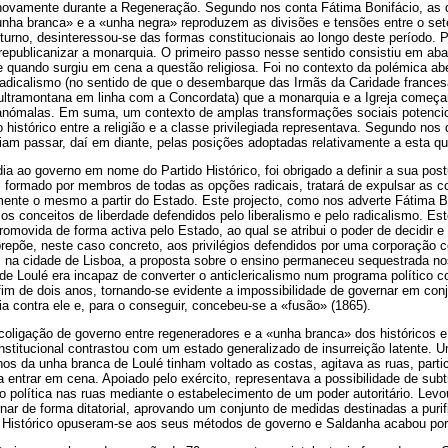
á novamente durante a Regeneração. Segundo nos conta Fátima Bonifácio, as 
«unha branca» e a «unha negra» reproduzem as divisões e tensões entre o se
turno, desinteressou-se das formas constitucionais ao longo deste período. 
republicanizar a monarquia. O primeiro passo nesse sentido consistiu em abat
se quando surgiu em cena a questão religiosa. Foi no contexto da polémica ab
adicalismo (no sentido de que o desembarque das Irmãs da Caridade frances
ultramontana em linha com a Concordata) que a monarquia e a Igreja começar
 anómalas. Em suma, um contexto de amplas transformações sociais potencio
histórico entre a religião e a classe privilegiada representava. Segundo nos 
riam passar, daí em diante, pelas posições adoptadas relativamente a esta q
ia ao governo em nome do Partido Histórico, foi obrigado a definir a sua pos
 formado por membros de todas as opções radicais, tratará de expulsar as co
amente o mesmo a partir do Estado. Este projecto, como nos adverte Fátima 
 os conceitos de liberdade defendidos pelo liberalismo e pelo radicalismo. E
promovida de forma activa pelo Estado, ao qual se atribui o poder de decidir
brepõe, neste caso concreto, aos privilégios defendidos por uma corporação 
na cidade de Lisboa, a proposta sobre o ensino permaneceu sequestrada nos
e Loulé era incapaz de converter o anticlericalismo num programa político c
 fim de dois anos, tornando-se evidente a impossibilidade de governar em con
ia contra ele e, para o conseguir, concebeu-se a «fusão» (1865).
coligação de governo entre regeneradores e a «unha branca» dos históricos e
institucional contrastou com um estado generalizado de insurreição latente.
rnos da unha branca de Loulé tinham voltado as costas, agitava as ruas, part
entrar em cena. Apoiado pelo exército, representava a possibilidade de subtr
ção política nas ruas mediante o estabelecimento de um poder autoritário. Lev
r de forma ditatorial, aprovando um conjunto de medidas destinadas a purifi
 Histórico opuseram-se aos seus métodos de governo e Saldanha acabou por 