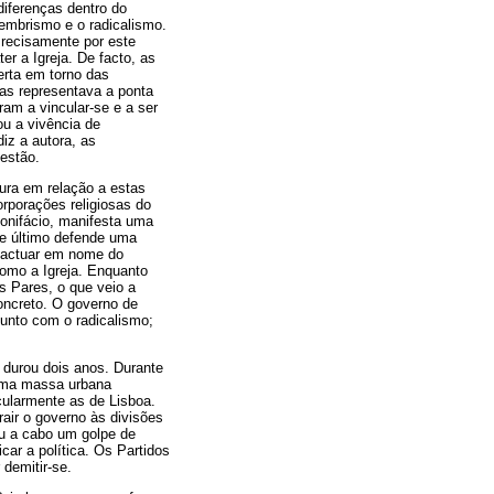
diferenças dentro do
tembrismo e o radicalismo.
Precisamente por este
er a Igreja. De facto, as
erta em torno das
as representava a ponta
am a vincular-se e a ser
u a vivência de
diz a autora, as
uestão.
tura em relação a estas
rporações religiosas do
Bonifácio, manifesta uma
ste último defende uma
 e actuar em nome do
como a Igreja. Enquanto
 Pares, o que veio a
oncreto. O governo de
junto com o radicalismo;
 durou dois anos. Durante
 Uma massa urbana
icularmente as de Lisboa.
air o governo às divisões
ou a cabo um golpe de
car a política. Os Partidos
demitir-se.