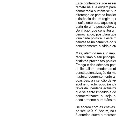
Este confronto surge esse
remete na sua origem para 
democracia sustém-se numa
diferença de partida implic
existência de um regime po
insuficiente para aqueles 
partir de uma perspectiva 
Bonifácio, que constitui u
democrático, postulará que
igualdade política. Desta 
derivasse unicamente do s
genericamente ouvido e ate
Mas, além do mais, o impul
radicalismo o seu princip
distintos processos políti
França e das décadas post
do liberalismo moderado (d
constitucionalização da mo
hasteia recorrentemente a
ocasiões, a intenção de «r
acolher o actor povo (ainda
favor da liberdade actuali
que se sente impelido a d
democratizante, ou seja, c
secularmente num trânsito 
De acordo com as chaves d
no século XIX. Assim, no 
à anterior, quem o represe