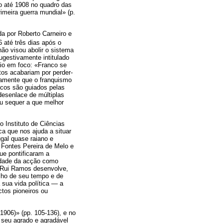
o até 1908 no quadro das
imeira guerra mundial» (p.
da por Roberto Carneiro e
 até três dias após o
não visou abolir o sistema
ugestivamente intitulado
aio em foco: «Franco se
ctos acabariam por perder-
unamente que o franquismo
ricos são guiados pelas
desenlace de múltiplas
ou sequer a que melhor
o Instituto de Ciências
ca que nos ajuda a situar
gal quase raiano e
 Fontes Pereira de Melo e
ue pontificaram a
sidade da acção como
. Rui Ramos desenvolve,
lho de seu tempo e de
 sua vida política — a
ctos pioneiros ou
-1906)» (pp. 105-136), e no
 seu agrado e agradável