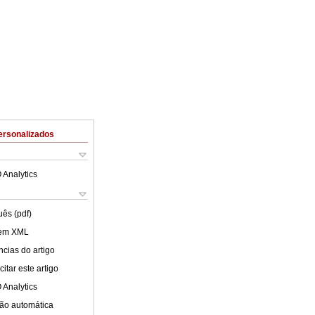
ersonalizados
 Analytics
uês (pdf)
 em XML
cias do artigo
itar este artigo
 Analytics
ão automática