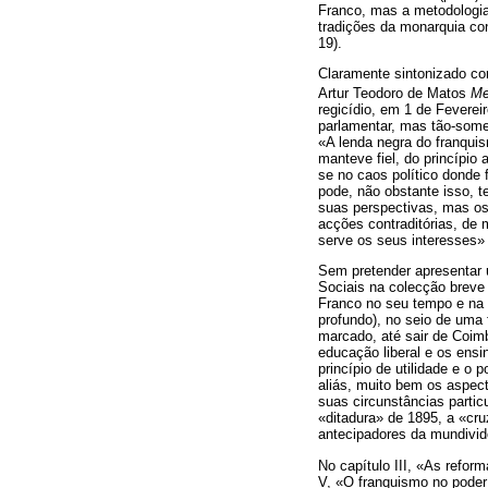
Franco, mas a metodologia
tradições da monarquia con
19).
Claramente sintonizado com
Artur Teodoro de Matos
Me
regicídio, em 1 de Feverei
parlamentar, mas tão-somen
«A lenda negra do franquis
manteve fiel, do princípio
se no caos político donde 
pode, não obstante isso, t
suas perspectivas, mas os
acções contraditórias, de
serve os seus interesses» 
Sem pretender apresentar u
Sociais na colecção breve 
Franco no seu tempo e na s
profundo), no seio de uma 
marcado, até sair de Coimb
educação liberal e os ens
princípio de utilidade e o
aliás, muito bem os aspec
suas circunstâncias partic
«ditadura» de 1895, a «cru
antecipadores da mundivid
No capítulo III, «As refor
V, «O franquismo no poder 