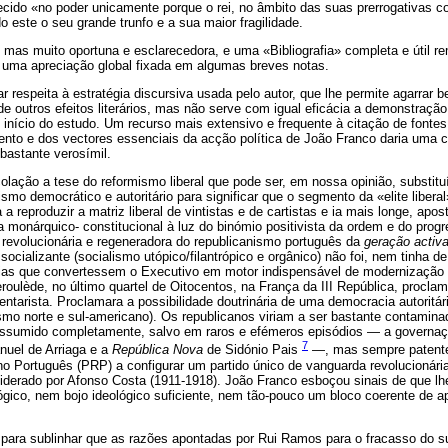
cido «no poder unicamente porque o rei, no âmbito das suas prerrogativas co
do este o seu grande trunfo e a sua maior fragilidade.
 mas muito oportuna e esclarecedora, e uma «Bibliografia» completa e útil r
 uma apreciação global fixada em algumas breves notas.
r respeita à estratégia discursiva usada pelo autor, que lhe permite agarrar 
e outros efeitos literários, mas não serve com igual eficácia a demonstração 
 início do estudo. Um recurso mais extensivo e frequente à citação de fontes
nto e dos vectores essenciais da acção política de João Franco daria uma 
bastante verosímil.
lação a tese do reformismo liberal que pode ser, em nossa opinião, substitu
rmismo democrático e autoritário para significar que o segmento da «elite liber
 a reproduzir a matriz liberal de vintistas e de cartistas e ia mais longe, apo
 monárquico- constitucional à luz do binómio positivista da ordem e do pro
revolucionária e regeneradora do republicanismo português da
geração activ
socializante (socialismo utópico/filantrópico e orgânico) não foi, nem tinha d
tárias que convertessem o Executivo em motor indispensável de modernização 
eroulède, no último quartel de Oitocentos, na França da III República, procla
tarista. Proclamara a possibilidade doutrinária de uma democracia autoritá
ismo norte e sul-americano). Os republicanos viriam a ser bastante contamina
assumido completamente, salvo em raros e efémeros episódios — a governaç
7
uel de Arriaga e a
República Nova
de Sidónio Pais
—, mas sempre patente
no Português (PRP) a configurar um partido único de vanguarda revolucionári
iderado por Afonso Costa (1911-1918). João Franco esboçou sinais de que lh
lógico, nem bojo ideológico suficiente, nem tão-pouco um bloco coerente de 
 para sublinhar que as razões apontadas por Rui Ramos para o fracasso do su