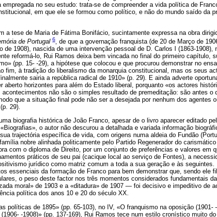
 empregada no seu estudo: trata-se de compreender a vida política de Franc
stitucional, em que ele se formou como político, e não do mundo saído da pr
 a tese de Maria de Fátima Bonifácio, sucintamente expressa na obra dirigi
6
mória de Portugal
, de que a governação franquista (de 20 de Março de 1906
ro de 1908), nascida de uma intervenção pessoal de D. Carlos I (1863-1908), 
te reformá-lo, Rui Ramos deixa bem vincada no final do primeiro capítulo, s
mo» (pp. 15- -29), a hipótese que colocou e que procurou demonstrar no ens
 ao fim, à tradição do liberalismo da monarquia constitucional, mas os seus a
finalmente sairia a república radical de 1910» (p. 29). E ainda adverte oport
er aberto horizontes para além do Estado liberal, porquanto «os actores histó
 acontecimentos não são o simples resultado de premeditação: são antes o 
 modo que a situação final pode não ser a desejada por nenhum dos agentes 
(p. 29).
ma biografia histórica de João Franco, apesar de o livro aparecer editado pel
«Biografias», o autor não descurou a detalhada e variada informação biográfi
ua trajectória específica de vida, com origens numa aldeia do Fundão (Portu
família nobre alinhada politicamente pelo Partido Regenerador do carismático
ra com o diploma de Direito, por um conjunto de preferências e valores em q
inamentos práticos de seu pai (cacique local ao serviço de Fontes), a neces
 positivismo jurídico como matriz comum a toda a sua geração e às seguintes
tos essenciais da formação de Franco para bem demonstrar que, sendo ele fi
ulares, o peso deste factor nos três momentos considerados fundamentais da
zada moral» de 1903 e a «ditadura» de 1907 — foi decisivo e impeditivo de a
ência política dos anos 10 e 20 do século XX.
mas políticas de 1895» (pp. 65-103), no IV, «O franquismo na oposição (1901- 
(1906- -1908)» (pp. 137-169), Rui Ramos tece num estilo cronístico muito do