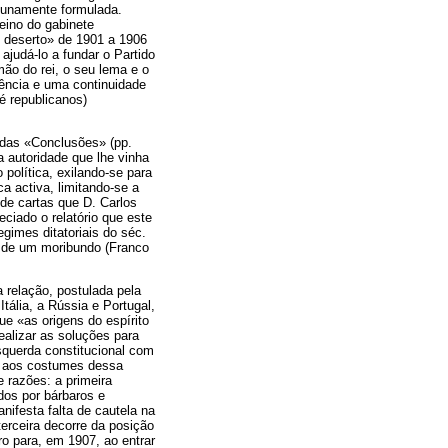
rtunamente formulada.
eino do gabinete
o deserto» de 1901 a 1906
judá-lo a fundar o Partido
mão do rei, o seu lema e o
rência e uma continuidade
é republicanos)
s das «Conclusões» (pp.
a autoridade que lhe vinha
 política, exilando-se para
ca activa, limitando-se a
de cartas que D. Carlos
eciado o relatório que este
gimes ditatoriais do séc.
 de um moribundo (Franco
 relação, postulada pela
tália, a Rússia e Portugal,
ue «as origens do espírito
ealizar as soluções para
esquerda constitucional com
 e aos costumes dessa
e razões: a primeira
dos por bárbaros e
nifesta falta de cautela na
terceira decorre da posição
o para, em 1907, ao entrar