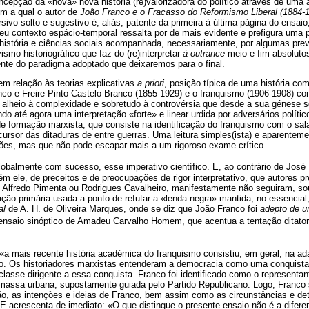
ncepção da «nova» nova história (re)valorizadora do político através de uma
com a qual o autor de
João Franco e o Fracasso do Reformismo Liberal (1884-
sivo solto e sugestivo é, aliás, patente da primeira à última página do ensa
eu contexto espácio-temporal ressalta por de mais evidente e prefigura uma
m história e ciências sociais acompanhada, necessariamente, por algumas pr
vismo historiográfico que faz do (re)interpretar
à outrance
meio e fim absoluto
rente do paradigma adoptado que deixaremos para o final.
m relação às teorias explicativas
a priori
, posição típica de uma história com
nco e Freire Pinto Castelo Branco (1855-1929) e o franquismo (1906-1908) c
e alheio à complexidade e sobretudo à controvérsia que desde a sua génese 
o até agora uma interpretação «forte» e linear urdida por adversários político
de formação marxista, que consiste na identificação do franquismo com o sal
rsor das ditaduras de entre guerras. Uma leitura simples(ista) e aparentem
ções, mas que não pode escapar mais a um rigoroso exame crítico.
balmente com sucesso, esse imperativo científico. E, ao contrário de José
m ele, de preceitos e de preocupações de rigor interpretativo, que autores
a, Alfredo Pimenta ou Rodrigues Cavalheiro, manifestamente não seguiram, so
ação primária usada a ponto de refutar a «lenda negra» mantida, no essencial, 
al
de A. H. de Oliveira Marques, onde se diz que João Franco foi
adepto de u
 ensaio sinóptico de Amadeu Carvalho Homem, que acentua a tentação ditator
«a mais recente história académica do franquismo consistiu, em geral, na ad
mo. Os historiadores marxistas entenderam a democracia como uma conquist
lasse dirigente a essa conquista. Franco foi identificado como o representan
massa urbana, supostamente guiada pelo Partido Republicano. Logo, Franco s
ão, as intenções e ideias de Franco, bem assim como as circunstâncias e deta
. E acrescenta de imediato: «O que distingue o presente ensaio não é a diferen