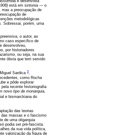
 assumida e desenvolta
1908)
está em sintonia — o
io, mas a preocupação de
 preocupação de
evenções metodológicas
s. Sobressai, porém, uma
preensiva, o autor, ao
omo caso específico de
se desenvolveu,
s, por historiadores
azarismo, ou seja, na sua
ente óbvia que tem servido
3
 Miguel Sardica
,
 precedentes, como Rocha
ube e pôde explorar
pela recente historiografia
m novo tipo de monarquia,
ial e bismarckiana do
aptação das teorias
a das massas e o fascismo
te de uma oligarquia
ó podia ser pré-fascista.
lhes da sua vida política,
te valorização da figura de