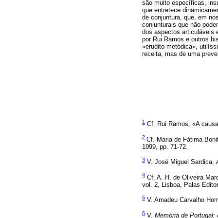
são muito específicas, insu
que entretece dinamicament
de conjuntura, que, em nos
conjunturais que não podem
dos aspectos articuláveis
por Rui Ramos e outros his
«erudito-metódica», utilís
receita, mas de uma preve
1
Cf. Rui Ramos, «A causa d
2
Cf. Maria de Fátima Boni
1999, pp. 71-72.
3
V. José Miguel Sardica,
4
Cf. A. H. de Oliveira Ma
vol. 2, Lisboa, Palas Edito
5
V. Amadeu Carvalho H
6
V.
Memória de Portugal: 