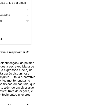
este artigo por email
s
cionados
ar
nk
stava a reaproximar
do
cientificação» do político
a desta escreveu Maria de
(a expressão é dela) do
ta opção discursiva e
njunto — fá-la a narrativa
contecimento, enquanto
s físicos ou naturais, que
ica, além de envolver algo
ativa: trata de acções, e
ntecimentos ulteriores,