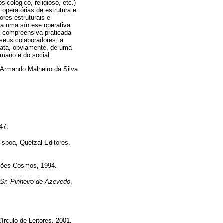
icológico, religioso, etc.)
operatórias de estrutura e
res estruturais e
ra uma síntese operativa
a compreensiva praticada
 seus colaboradores; a
trata, obviamente, de uma
umano e do social.
Armando Malheiro da Silva
-47.
Lisboa, Quetzal Editores,
ções Cosmos, 1994.
 Sr. Pinheiro de Azevedo
,
Círculo de Leitores, 2001,