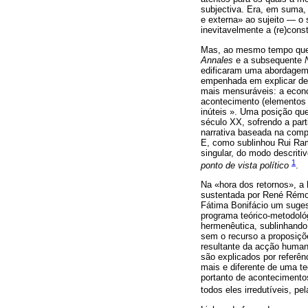
subjectiva. Era, em suma,
e externa» ao sujeito — o s
inevitavelmente a (re)const
Mas, ao mesmo tempo que e
Annales
e a subsequente
edificaram uma abordagem 
empenhada em explicar det
mais mensuráveis: a econó
acontecimento (elementos n
inúteis ». Uma posição qu
século XX, sofrendo a par
narrativa baseada na comp
E, como sublinhou Rui Ram
singular, do modo descrit
1
ponto de vista político
.
Na «hora dos retornos», a 
sustentada por René Rémond
Fátima Bonifácio um suges
programa teórico-metodoló
hermenêutica, sublinhando 
sem o recurso a proposiçõ
resultante da acção humana
são explicados por referênc
mais e diferente de uma te
portanto de acontecimento
todos eles irredutíveis, p