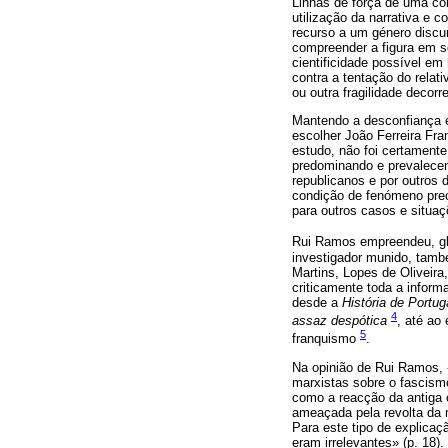
Linhas de força de uma co
utilização da narrativa e 
recurso a um género discur
compreender a figura em s
cientificidade possível e
contra a tentação do relati
ou outra fragilidade decor
Mantendo a desconfiança e
escolher João Ferreira Fra
estudo, não foi certament
predominando e prevalecend
republicanos e por outros 
condição de fenómeno precu
para outros casos e situa
Rui Ramos empreendeu, glo
investigador munido, també
Martins, Lopes de Oliveir
criticamente toda a inform
desde a
História de Portug
4
assaz despótica
, até ao
5
franquismo
.
Na opinião de Rui Ramos, 
marxistas sobre o fascis
como a reacção da antiga c
ameaçada pela revolta da 
Para este tipo de explicaç
eram irrelevantes» (p. 18)