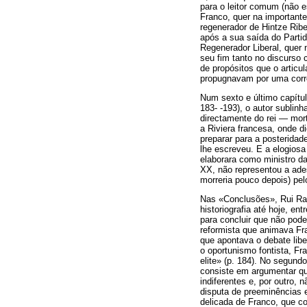
para o leitor comum (não e
Franco, quer na importante
regenerador de Hintze Ribe
após a sua saída do Parti
Regenerador Liberal, quer 
seu fim tanto no discurso
de propósitos que o articu
propugnavam por uma corre
Num sexto e último capítul
183- -193), o autor sublinh
directamente do rei — mort
a Riviera francesa, onde di
preparar para a posterida
lhe escreveu. E a elogiosa 
elaborara como ministro da
XX, não representou a ad
morreria pouco depois) pe
Nas «Conclusões», Rui Ram
historiografia até hoje, e
para concluir que não pode
reformista que animava Fra
que apontava o debate libe
o oportunismo fontista, Fr
elite» (p. 184). No segundo
consiste em argumentar qu
indiferentes e, por outro,
disputa de preeminências e 
delicada de Franco, que c