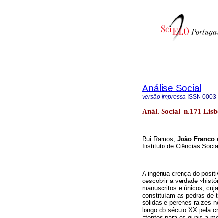
Análise Social
versão impressa
ISSN
0003
Anál. Social n.171 Lisb
Rui Ramos,
João Franco 
Instituto de Ciências Soci
A ingénua crença do positiv
descobrir a verdade «hist
manuscritos e únicos, cuja 
constituíam as pedras de 
sólidas e perenes raízes 
longo do século XX pela cr
atentos para os quais a m