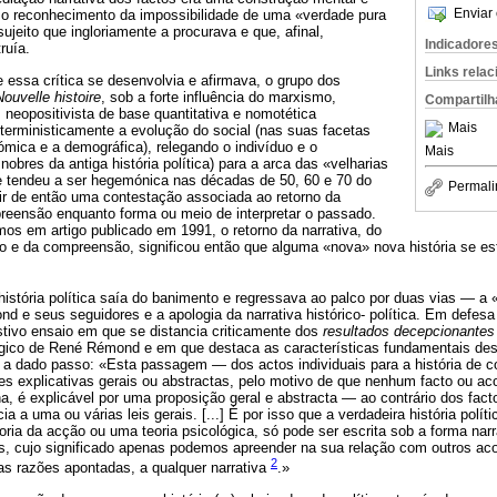
Enviar 
 o reconhecimento da impossibilidade de uma «verdade pura
ujeito que ingloriamente a procurava e que, afinal,
Indicadore
ruía.
Links rela
ssa crítica se desenvolvia e afirmava, o grupo dos
Nouvelle histoire
, sob a forte influência do marxismo,
Compartilh
neopositivista de base quantitativa e nomotética
Mais
erministicamente a evolução do social (nas suas facetas
mica e a demográfica), relegando o indivíduo e o
Mais
obres da antiga história política) para a arca das «velharias
e tendeu a ser hegemónica nas décadas de 50, 60 e 70 do
Permali
tir de então uma contestação associada ao retorno da
reensão enquanto forma ou meio de interpretar o passado.
os em artigo publicado em 1991, o retorno da narrativa, do
ivo e da compreensão, significou então que alguma «nova» nova história se e
história política saía do banimento e regressava ao palco por duas vias — a «
 e seus seguidores e a apologia da narrativa histórico- política. Em defes
tivo ensaio em que se distancia criticamente dos
resultados decepcionantes
gico de René Rémond e em que destaca as características fundamentais des
a dado passo: «Esta passagem — dos actos individuais para a história de co
es explicativas gerais ou abstractas, pelo motivo de que nenhum facto ou a
, é explicável por uma proposição geral e abstracta — ao contrário dos facto
ia a uma ou várias leis gerais. [...] É por isso que a verdadeira história polít
oria da acção ou uma teoria psicológica, só pode ser escrita sob a forma narr
s, cujo significado apenas podemos apreender na sua relação com outros aco
2
elas razões apontadas, a qualquer narrativa
.»