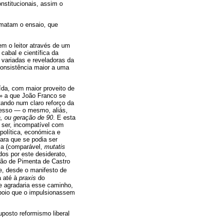
nstitucionais, assim o
ematam o ensaio, que
bem o leitor através de um
cabal e científica da
 variadas e reveladoras da
consistência maior a uma
ída, com maior proveito de
al» a que João Franco se
stando num claro reforço da
gresso — o mesmo, aliás,
a, ou geração de 90
. E esta
e ser, incompatível com
política, económica e
mara que se podia ser
ria (comparável,
mutatis
dos por este desiderato,
ão de Pimenta de Castro
, desde o manifesto de
a até à
praxis
do
e agradaria esse caminho,
apoio que o impulsionassem
posto reformismo liberal