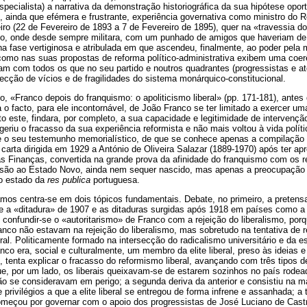
specialista) a narrativa da demonstração historiográfica da sua hipótese opo
, ainda que efémera e frustrante, experiência governativa como ministro do R
iro (22 de Fevereiro de 1893 a 7 de Fevereiro de 1895), quer na «travessia d
do, onde desde sempre militara, com um punhado de amigos que haveriam de a
na fase vertiginosa e atribulada em que ascendeu, finalmente, ao poder pela 
 como nas suas propostas de reforma político-administrativa exibem uma coe
lam com todos os que no seu partido e noutros quadrantes (progressistas e at
cção de vícios e de fragilidades do sistema monárquico-constitucional.
o, «Franco depois do franquismo: o apoliticismo liberal» (pp. 171-181), ante
a o facto, para ele incontornável, de João Franco se ter limitado a exercer um
o este, findara, por completo, a sua capacidade e legitimidade de intervenção
geriu o fracasso da sua experiência reformista e não mais voltou à vida políti
de o seu testemunho memorialístico, de que se conhece apenas a compilação 
carta dirigida em 1929 a António de Oliveira Salazar (1889-1970) após ter apr
s Finanças, convertida na grande prova da afinidade do franquismo com os re
esão ao Estado Novo, ainda nem sequer nascido, mas apenas a preocupação
lo estado da
res publica
portuguesa.
os centra-se em dois tópicos fundamentais. Debate, no primeiro, a pretensa
ntre a «ditadura» de 1907 e as ditaduras surgidas após 1918 em países como a I
 confundir-se o «autoritarismo» de Franco com a rejeição do liberalismo, porq
nco não estavam na rejeição do liberalismo, mas sobretudo na tentativa de r
ral. Politicamente formado na intersecção do radicalismo universitário e da 
anco era, social e culturalmente, um membro da elite liberal, preso às ideias
, tenta explicar o fracasso do reformismo liberal, avançando com três tipos d
e, por um lado, os liberais queixavam-se de estarem sozinhos no país rodea
 não se consideravam em perigo; a segunda deriva da anterior e consistiu na ma
privilégios a que a elite liberal se entregou de forma infrene e assanhada; a 
omeçou por governar com o apoio dos progressistas de José Luciano de Castr