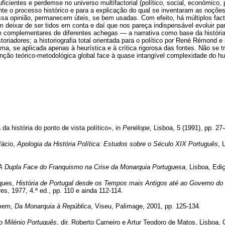
ficientes e perdemse no universo multifactorial (político, social, económico, ps
e o processo histórico e para a explicação do qual se inventaram as noções 
sa opinião, permanecem úteis, se bem usadas. Com efeito, há múltiplos facto
 deixar de ser tidos em conta e daí que nos pareça indispensável evoluir pa
 e complementares de diferentes achegas — a narrativa como base da históri
toriadores; a historiografia total orientada para o político por René Rémond e
sima, se aplicada apenas à heurística e à crítica rigorosa das fontes. Não se 
nção teórico-metodológica global face à quase intangível complexidade do h
a história do ponto de vista político», in
Penélope
, Lisboa, 5 (1991), pp. 27
fácio,
Apologia da História Política: Estudos sobre o Século XIX Português
, 
A Dupla Face do Franquismo na Crise da Monarquia Portuguesa,
Lisboa, Edi
rques,
História de Portugal desde os Tempos mais Antigos até ao Governo do
res, 1977, 4.ª ed., pp. 110 e ainda 112-114.
omem,
Da Monarquia à República
, Viseu, Palimage, 2001, pp. 125-134.
o Milénio Português
, dir. Roberto Carneiro e Artur Teodoro de Matos, Lisboa, 