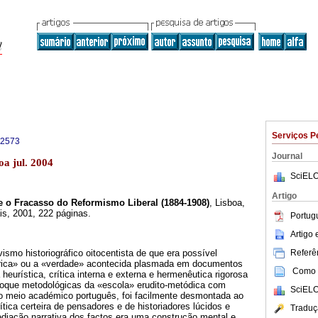
Serviços P
-2573
Journal
oa jul. 2004
SciELO
Artigo
e o Fracasso do Reformismo Liberal (1884-1908)
, Lisboa,
ais, 2001, 222 páginas.
Portug
Artigo
Referên
ismo historiográfico oitocentista de que era possível
órica» ou a «verdade» acontecida plasmada em documentos
Como c
heurística, crítica interna e externa e hermenêutica rigorosa
toque metodológicas da «escola» erudito-metódica com
SciELO
no meio académico português, foi facilmente desmontada ao
ítica certeira de pensadores e de historiadores lúcidos e
Traduç
ediação narrativa dos factos era uma construção mental e