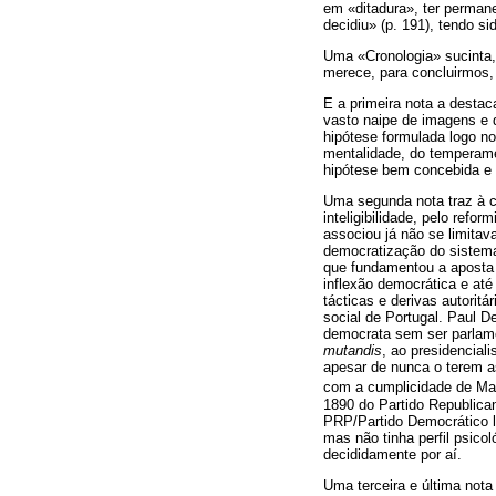
em «ditadura», ter permane
decidiu» (p. 191), tendo si
Uma «Cronologia» sucinta,
merece, para concluirmos,
E a primeira nota a destaca
vasto naipe de imagens e d
hipótese formulada logo no
mentalidade, do temperame
hipótese bem concebida e 
Uma segunda nota traz à co
inteligibilidade, pelo refo
associou já não se limitava
democratização do sistema
que fundamentou a aposta 
inflexão democrática e até 
tácticas e derivas autori
social de Portugal. Paul D
democrata sem ser parlamen
mutandis
, ao presidencial
apesar de nunca o terem 
com a cumplicidade de Man
1890 do Partido Republica
PRP/Partido Democrático l
mas não tinha perfil psico
decididamente por aí.
Uma terceira e última nota