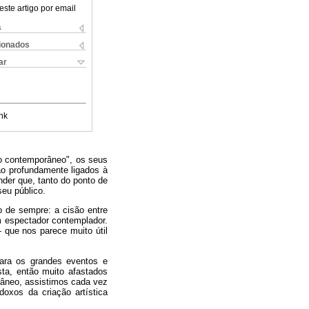
este artigo por email
s
cionados
ar
nk
o contemporâneo", os seus
tão profundamente ligados à
nder que, tanto do ponto de
eu público.
o de sempre: a cisão entre
um espectador contemplador.
 que nos parece muito útil
ara os grandes eventos e
sta, então muito afastados
ltâneo, assistimos cada vez
doxos da criação artística