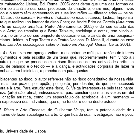
o trabalhador,
Lisboa, Ed. Roma, 2005) considerou que uma das formas de f
ém pela análise dos seus processos de criação e, entre nós, alguns inve
irco e o teatro têm apresentado as suas incursões — diferenciadas — pelos
 Circos não existem. Família e Trabalho no meio circense,
Lisboa, Imprensa 
e que realizou no interior do circo Chen; de André Brito de Correia (
Arte com
xto de criação artística,
Porto, Afrontamento, 2003) e do seu estudo das 
ro o Acto; do trabalho que Berta Teixeira, socióloga e actriz, tem vindo 
ra, no âmbito do seu projecto de doutoramento; e ainda de uma pesquisa d
Artistas Unidos, o Pogo Teatro e o Teatro Nacional D. Maria II, durante os en
co. Estudos sociológicos sobre o Teatro em Portugal,
Oeiras, Celta, 2001).
s 4 e 5 do livro em apreço, voltam a encontrar-se múltiplas razões de interes
rgumentos e pela escolha de um tema que, recorrentemente, tem vindo a s
 outros) e que se prende com o risco físico de certas actividades artíst
ixo, de balanço e o tecido — e a dança, e actividades corporais de lazer mu
robacia em bicicletas, a prancha com pára-quedas.
jacentes ao risco, o autor refere-se não ao risco constitutivo da nossa vida
 mais por prazer, por opção, por gosto, por desafio, do que por necessi
rra e à arte. Para estudar este risco, G. Veiga interessou-se pelo fascinan
leza (arte) são, afinal, indissociáveis, para concluir que muitas vezes um de
 criação artística, como um espectáculo de acrobacia, é um momento 
 expressiva dos indivíduos, que é, no fundo, o cerne deste estudo.
l, Risco e Arte Circense,
de Guilherme Veiga, tem a potencialidade de c
ares de fazer sociologia da arte. O que fica da sua investigação não é pouc
ais, Universidade de Lisboa