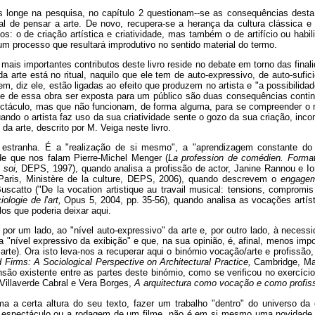
s longe na pesquisa, no capítulo 2 questionam--se as consequências desta
al de pensar a arte. De novo, recupera-se a herança da cultura clássica 
dos: o de criação artística e criatividade, mas também o de artifício ou hab
um processo que resultará improdutivo no sentido material do termo.
is importantes contributos deste livro reside no debate em torno das final
a arte está no ritual, naquilo que ele tem de auto-expressivo, de auto-sufic
igem, diz ele, estão ligadas ao efeito que produzem no artista e "a possibilid
ade de essa obra ser exposta para um público são duas consequências cont
pectáculo, mas que não funcionam, de forma alguma, para se compreender o r
uando o artista faz uso da sua criatividade sente o gozo da sua criação, inco
 da arte, descrito por M. Veiga neste livro.
estranha. É a "realização de si mesmo", a "aprendizagem constante do
 de que nos falam Pierre-Michel Menger (
La profession de comédien. Formati
 soi,
DEPS, 1997), quando analisa a profissão de actor, Janine Rannou e Ion
 Paris, Ministère de la culture, DEPS, 2006), quando descrevem o
engage
Buscatto ("De la vocation artistique au travail musical: tensions, compromi
iologie de l
'
art,
Opus 5, 2004, pp. 35-56), quando analisa as vocações artí
os que poderia deixar aqui.
 por um lado, ao "nível auto-expressivo" da arte e, por outro lado, à necessi
 "nível expressivo da exibição" e que, na sua opinião, é, afinal, menos impo
arte). Ora isto leva-nos a recuperar aqui o binómio vocação/arte e profissão,
 Firms: A Sociological Perspective on Architectural Practice,
Cambridge, Mas
ensão existente entre as partes deste binómio, como se verificou no exercício
Villaverde Cabral e Vera Borges,
A arquitectura como vocação e como profis
ma a certa altura do seu texto, fazer um trabalho "dentro" do universo da
 espectáculo ou a rodagem de um filme, não é em si mesmo uma novidade. 