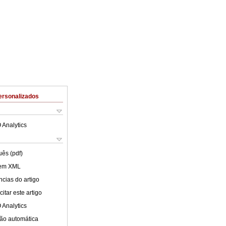
ersonalizados
 Analytics
uês (pdf)
 em XML
cias do artigo
itar este artigo
 Analytics
ão automática