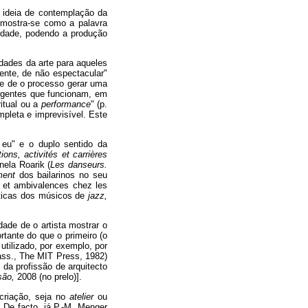
 ideia de contemplação da
e mostra-se como a palavra
ilidade, podendo a produção
idades da arte para aqueles
iente, de não espectacular"
ade de o processo gerar uma
ingentes que funcionam, em
itual ou a
performance
" (p.
mpleta e imprevisível. Este
 eu" e o duplo sentido da
ons, activités et carrières
ela Roarik (
Les danseurs.
ment
dos bailarinos no seu
s et ambivalences chez les
sticas dos músicos de
jazz,
dade de o artista mostrar o
rtante do que o primeiro (o
 utilizado, por exemplo, por
s., The MIT Press, 1982)
 da profissão de arquitecto
são,
2008 (no prelo)].
 criação, seja no
atelier
ou
De facto, já P.-M. Menger