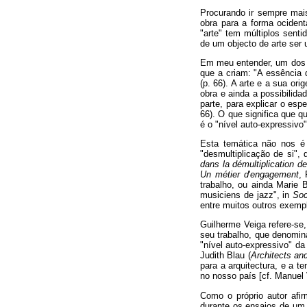
Procurando ir sempre mai
obra para a forma ocident
"arte" tem múltiplos senti
de um objecto de arte ser 
Em meu entender, um dos ma
que a criam: "A essência d
(p. 66). A arte e a sua or
obra e ainda a possibilid
parte, para explicar o es
66). O que significa que q
é o "nível auto-expressivo"
Esta temática não nos é 
"desmultiplicação de si",
dans la démultiplication de
Un métier d
'
engagement
,
trabalho, ou ainda Marie 
musiciens de jazz", in
Soc
entre muitos outros exempl
Guilherme Veiga refere-se,
seu trabalho, que denomina
"nível auto-expressivo" da 
Judith Blau (
Architects and
para a arquitectura, e a t
no nosso país [cf. Manuel 
Como o próprio autor afir
durante os ensaios de um