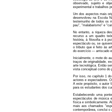
observado, sujeito e obj
experimental e trabalhos p
Um dos aspectos mais origi
desenvolveu na Escola Na
testemunho de todos os m
pau", "malabarismo" e "cam
No entanto, a riqueza des
recurso a um quadro teóri
história, à filosofia e à psi
espectáculo ou, se quiserm
o tributo que é feito às a
do exercício — arriscado 
Inicialmente, o mote do a
traços de originalidade, e
arte tecnológica. Então se
vista conceptual como do 
Por isso, no capítulo 1 d
actores e espectadores. Ou
A este propósito, o autor
para os estudantes dos cur
Estabelecendo uma ponte
espectáculos de música e 
física e simbolicamente. A
mais aos chamados "espect
contemporânea, conclui o a