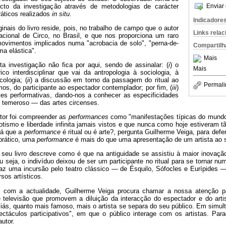
ecto da investigação através de metodologias de carácter
Enviar 
ráticos realizados
in situ
.
Indicadore
nais do livro reside, pois, no trabalho de campo que o autor
Links rela
cional de Circo, no Brasil, e que nos proporciona um raro
ovimentos implicados numa "acrobacia de solo", "perna-de-
Compartilh
a elástica".
Mais
ta investigação não fica por aqui, sendo de assinalar: (
i
) o
Mais
co interdisciplinar que vai da antropologia à sociologia, à
cologia; (
ii
) a discussão em torno da passagem do ritual ao
Permali
os, do participante ao espectador contemplador; por fim, (
iii
)
rtes performativas, dando-nos a conhecer as especificidades
e temeroso — das artes circenses.
utor foi compreender as
performances
como "manifestações típicas do mund
xotismo e liberdade infinita jamais vistos e que nunca como hoje estiveram 
rá que a
performance
é ritual ou é arte?, pergunta Guilherme Veiga, para defe
prático, uma
performance
é mais do que uma apresentação de um artista ao s
o seu livro descreve como é que na antiguidade se assistiu à maior inovaçã
 seja, o indivíduo deixou de ser um participante no ritual para se tornar n
 faz uma incursão pelo teatro clássico — de Ésquilo, Sófocles e Eurípides —
sos artísticos.
 com a actualidade, Guilherme Veiga procura chamar a nossa atenção p
televisão que promovem a diluição da interacção do espectador e do arti
liás, quanto mais famoso, mais o artista se separa do seu público. Em simu
áculos participativos", em que o público interage com os artistas. Para
utor.