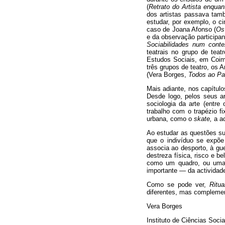
(
Retrato do Artista enquant
dos artistas passava tamb
estudar, por exemplo, o c
caso de Joana Afonso (
Os
e da observação participant
Sociabilidades num conte
teatrais no grupo de teat
Estudos Sociais, em Coimb
três grupos de teatro, os 
(Vera Borges,
Todos ao Pal
Mais adiante, nos capítulo
Desde logo, pelos seus a
sociologia da arte (entre
trabalho com o trapézio f
urbana, como o
skate,
a ac
Ao estudar as questões sub
que o indivíduo se expõe
associa ao desporto, à gue
destreza física, risco e be
como um quadro, ou uma
importante — da actividade
Como se pode ver,
Ritua
diferentes, mas complement
Vera Borges
Instituto de Ciências Soci