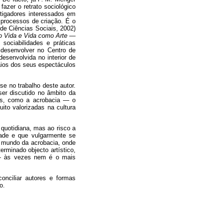
azer o retrato sociológico
stigadores interessados em
 processos de criação. É o
de Ciências Sociais, 2002)
o Vida e Vida como Arte —
sociabilidades e práticas
a desenvolver no Centro de
esenvolvida no interior de
saios dos seus espectáculos
se no trabalho deste autor.
er discutido no âmbito da
icas, como a acrobacia — o
ito valorizadas na cultura
 quotidiana, mas ao risco a
dade e que vulgarmente se
te mundo da acrobacia, onde
terminado objecto artístico,
— às vezes nem é o mais
onciliar autores e formas
o.