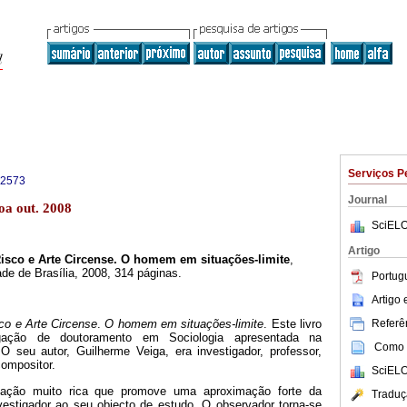
Serviços P
-2573
Journal
oa out. 2008
SciELO
Artigo
Risco e Arte Circense. O homem em situações-limite
,
ade de Brasília, 2008, 314 páginas.
Portug
Artigo
Referên
sco e Arte Circense
.
O homem em situações-limite
. Este livro
gação de doutoramento em Sociologia apresentada na
Como c
 O seu autor, Guilherme Veiga, era investigador, professor,
compositor.
SciELO
gação muito rica que promove uma aproximação forte da
Traduç
nvestigador ao seu objecto de estudo. O observador torna-se