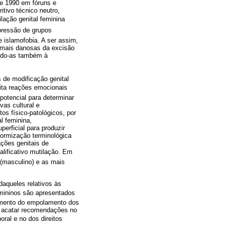
e 1990 em fóruns e
tivo técnico neutro,
lação genital feminina
b pressão de grupos
 islamofobia. A ser assim,
s mais danosas da excisão
indo-as também à
 de modificação genital
cita reações emocionais
potencial para determinar
vas cultural e
s físico-patológicos, por
l feminina,
erficial para produzir
formização terminológica
ações genitais de
ificativo mutilação. Em
(masculino) e as mais
daqueles relativos às
emininos são apresentados
imento do empolamento dos
 acatar recomendações no
al e no dos direitos