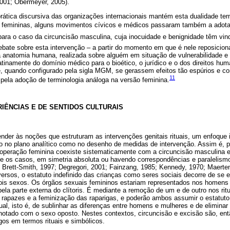
2001; Obermeyer, 2005).
rática discursiva das organizações internacionais mantém esta dualidade ter
 femininas, alguns movimentos cívicos e médicos passaram também a adotar
ara o caso da circuncisão masculina, cuja inocuidade e benignidade têm vin
 debate sobre esta intervenção – a partir do momento em que é nele reposic
a anatomia humana, realizada sobre alguém em situação de vulnerabilidade 
atinamente do domínio médico para o bioético, o jurídico e o dos direitos hum
, quando configurado pela sigla MGM, se gerassem efeitos tão espúrios e c
11
pela adoção de terminologia análoga na versão feminina.
IÊNCIAS E DE SENTIDOS CULTURAIS
nder às noções que estruturam as intervenções genitais rituais, um enfoque 
 no plano analítico como no desenho de medidas de intervenção. Assim é, p
a operação feminina coexiste sistematicamente com a circuncisão masculina
te os casos, em simetria absoluta ou havendo correspondências e paralelism
 Brett-Smith, 1997; Degregori, 2001; Fainzang, 1985; Kennedy, 1970; Maerten
ersos, o estatuto indefinido das crianças como seres sociais decorre de se 
is sexos. Os órgãos sexuais femininos estariam representados nos homens 
la parte externa do clítoris. É mediante a remoção de um e de outro nos ritu
 rapazes e a feminização das raparigas, e poderão ambos assumir o estatuto 
al, isto é, de sublinhar as diferenças entre homens e mulheres e de elimina
otado com o sexo oposto. Nestes contextos, circuncisão e excisão são, entã
s em termos rituais e simbólicos.