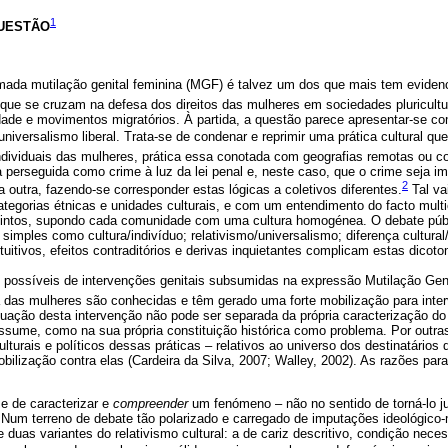
1
UESTÃO
ada mutilação genital feminina (MGF) é talvez um dos que mais tem evide
que se cruzam na defesa dos direitos das mulheres em sociedades pluricultu
idade e movimentos migratórios. À partida, a questão parece apresentar-se 
universalismo liberal. Trata-se de condenar e reprimir uma prática cultural q
individuais das mulheres, prática essa conotada com geografias remotas ou 
a perseguida como crime à luz da lei penal e, neste caso, que o crime seja i
2
a outra, fazendo-se corresponder estas lógicas a coletivos diferentes.
Tal va
ategorias étnicas e unidades culturais, e com um entendimento do facto mul
tintos, supondo cada comunidade com uma cultura homogénea. O debate púb
simples como cultura/indivíduo; relativismo/universalismo; diferença cultura
tuitivos, efeitos contraditórios e derivas inquietantes complicam estas dicoto
possíveis de intervenções genitais subsumidas na expressão Mutilação Geni
a das mulheres são conhecidas e têm gerado uma forte mobilização para inter
uação desta intervenção não pode ser separada da própria caracterização do
ssume, como na sua própria constituição histórica como problema. Por outras
ulturais e políticos dessas práticas – relativos ao universo dos destinatários
bilização contra elas (Cardeira da Silva, 2007;
Walley, 2002). As razões para
se de caracterizar e
compreender
um fenómeno – não no sentido de torná-lo jus
 Num terreno de debate tão polarizado e carregado de imputações ideológico-
 duas variantes do relativismo cultural: a de cariz descritivo, condição neces