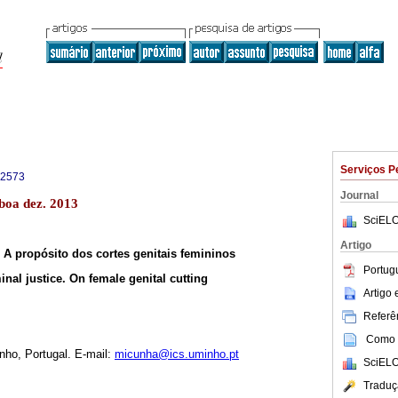
Serviços P
-2573
Journal
boa dez. 2013
SciELO
Artigo
: A propósito dos cortes genitais femininos
Portug
inal justice. On female genital cutting
Artigo
Referên
Como c
nho, Portugal. E-mail:
micunha@ics.uminho.pt
SciELO
Traduç