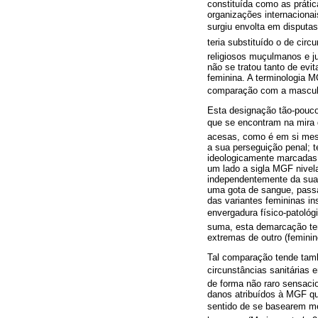
constituída como as práti
organizações internaciona
surgiu envolta em disputas 
teria substituído o de cir
religiosos muçulmanos e j
não se tratou tanto de evi
feminina. A terminologia 
comparação com a masculi
Esta designação tão-pouco 
que se encontram na mira d
acesas, como é em si mesmo
a sua perseguição penal; t
ideologicamente marcadas 
um lado a sigla MGF nivela
independentemente da sua e
uma gota de sangue, passan
das variantes femininas in
envergadura físico-patológ
suma, esta demarcação te
extremas de outro (femini
Tal comparação tende també
circunstâncias sanitárias 
de forma não raro sensaci
danos atribuídos à MGF q
sentido de se basearem me