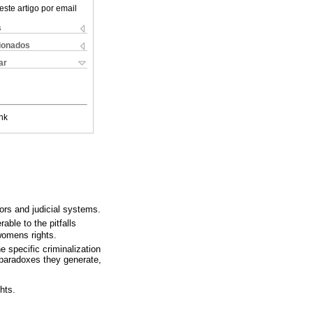
este artigo por email
s
cionados
ar
nk
tors and judicial systems.
able to the pitfalls
womens rights.
e specific criminalization
e paradoxes they generate,
hts.