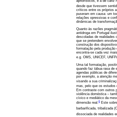
apriorísticos, e a de cariz
desde que tivessem sentido
críticos entre os próprios
puseram em causa: um todo
relações opressivas e conf
dinâmicas de transformação
Quanto às razões pragmátic
antidroga em Portugal ilu
descoladas de realidades 
que se pretendem envolver, 
construção dos dispositiv
formatação pela produção 
encontra-se cada vez mais
e.g. OMS, UNICEF, UNFPA,
Uma tal formatação, posit
quando faz tábua rasa de 
agendas públicas de difere
por exemplo, a atenção med
visando a sua criminalizaç
mas, pelo que os estudos 
Em contraste com outros p
violência doméstica – tam
cívico e mediático da mes
6
dimensão real.
Este sobred
barbarificada, tribalizada
dissociada de realidades 