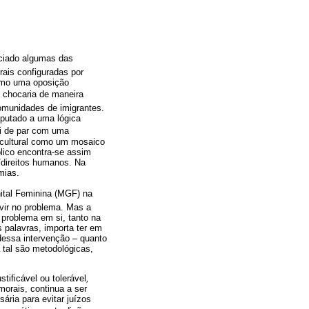
nciado algumas das
rais configuradas por
como uma oposição
ue chocaria de maneira
comunidades de imigrantes.
mputado a uma lógica
i de par com uma
ticultural como um mosaico
lico encontra-se assim
l/direitos humanos. Na
mias.
tal Feminina (MGF) na
vir no problema. Mas a
 problema em si, tanto na
 palavras, importa ter em
 dessa intervenção – quanto
 tal são metodológicas,
tificável ou tolerável
,
morais, continua a ser
sária para evitar juízos