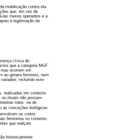
da mobilização contra ela.
eções que, em vez de
ná-las menos operantes e a
apoio à legitimação da
ferença cívica do
factos que a categoria MGF
a, mas ocorrem em
tam ao género feminino, nem
variados, incluindo euro-
as, realizadas em contexto
s ou rituais não possam
outras trata- -se de
do as conceções biológicas
 envolvem os cortes
tais femininos no contexto
antes que realçam
tão historicamente