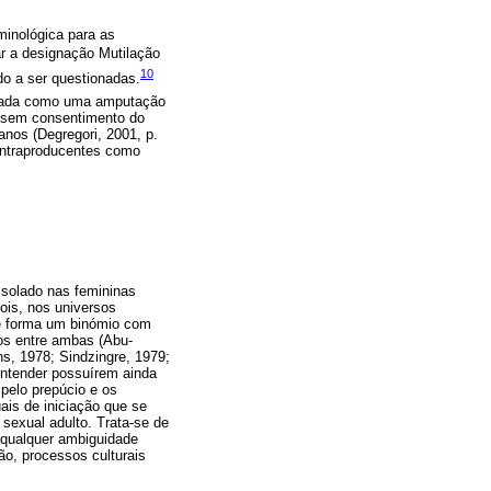
minológica para as
 a designação Mutilação
10
do a ser questionadas.
ionada como uma amputação
e sem consentimento do
anos (Degregori, 2001, p.
ontraproducentes como
isolado nas femininas
ois, nos universos
 e forma um binómio com
os entre ambas (Abu-
s, 1978; Sindzingre, 1979;
entender possuírem ainda
pelo prepúcio e os
ais de iniciação que se
sexual adulto. Trata-se de
r qualquer ambiguidade
o, processos culturais