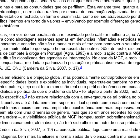
 moral, segundo a qual seriam válidos quaisquer valores e defensáveis quaisque
 nas e para as comunidades que os perfilham. Esta variante teve, quanto a 
 antropólogos, entre outras razões por emanar de uma noção vulgarizada de cu
 estático e fechado, uniforme e unanimista, como se não atravessado por d
litos internos em torno de valores – envolvendo por exemplo diferenças gerac
 histórica.
as, em vez de ser paralisante a reflexividade pode calibrar melhor a ação. 
stra como abordagens assentes apenas em denúncias inflamadas e retóricas 
concretas e variadas não são a maneira mais eficaz para promover o seu aba
por muito titilante que seja o horror suscitado noutros. São, de resto, discer
os de combate à droga em Portugal (Agra, 1993) e a mobilização contra a 
e difusão globalizada das agendas de intervenção. No caso da MGF, a mobili
 enquadrada, moldada e padronizada pela ação e práticas discursivas de org
3
 UE, ONU (Cardeira da Silva, 2007, p. 17).
iva em eficiência e projeção global, mas potencialmente contraproducente em
especificidades locais e experiências individuais, repercute-se também no 
ntes países, seja qual for a expressão real ou o perfil do fenómeno em cada
iática e política de que o problema da MGF foi objeto a partir de 2002, motiv
4
ão específica,
não esteve relacionada com a envergadura de tal prática no pa
disponíveis até à data permitem supor, residual quando comparada com outra
roblemas sociais com uma amplitude sociohistórica bem mais expressiva e
bém ela com uma dimensão de género, mas que só em anos recentes foi obj
ma ordem –, a visibilidade pública da MGF irrompeu assim sobredimensionad
imensionamento, além disso, não terá sido alheio ao facto de essa prática su
 (Cardeira da Silva, 2007, p. 19) na perceção pública, logo como uma realidade
endógenas bem mais familiares e normalizadas de violência contra mulheres e