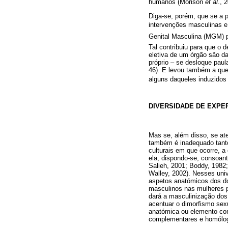
humanos (Morison
et
al
., 
Diga-se, porém, que se a p
intervenções masculinas e
Genital Masculina (MGM) p
Tal contribuiu para que o
eletiva de um órgão são d
próprio – se desloque paul
46). E levou também a que
alguns daqueles induzidos 
DIVERSIDADE DE EXPER
Mas se, além disso, se ate
também é inadequado tanto
culturais em que ocorre, 
ela, dispondo-se, consoan
Salieh, 2001; Boddy, 1982;
Walley, 2002). Nesses univ
aspetos anatómicos dos do
masculinos nas mulheres pe
dará a masculinização dos
acentuar o dimorfismo sexu
anatómica ou elemento con
complementares e homólogo