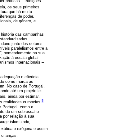
r práticas – tradições –
ela, os seus primeiros
ltura que há muito
iferenças de poder,
ionais, de género, e
A história das campanhas
estandardizadas
ndono junto dos setores
níveis paralelismos entre a
MGF, nomeadamente na sua
zação à escala global
anismos internacionais –
 adequação e eficácia
modo como marca as
 um. No caso de Portugal,
ando até um projeto-lei
ís, ainda por estimar,
5
s realidades europeias.
m Portugal, como a
eto de um sobressalto
a por relação à sua
rgir islamizada,
 exótica e exógena e assim
 crianças.