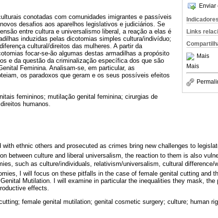
Enviar 
culturais conotadas com comunidades imigrantes e passíveis
Indicadore
novos desafios aos aparelhos legislativos e judiciários. Se
ensão entre cultura e universalismo liberal, a reação a elas é
Links rela
ilhas induzidas pelas dicotomias simples cultura/indivíduo;
Compartilh
diferença cultural/direitos das mulheres. A partir da
cotomias focar-se-ão algumas destas armadilhas a propósito
Mais
nos e da questão da criminalização específica dos que são
Mais
enital Feminina. Analisam-se, em particular, as
eiam, os paradoxos que geram e os seus possíveis efeitos
Permali
nitais femininos; mutilação genital feminina; cirurgias de
 direitos humanos.
 with ethnic others and prosecuted as crimes bring new challenges to legisla
on between culture and liberal universalism, the reaction to them is also vulner
es, such as culture/individuals, relativism/universalism, cultural difference/
ies, I will focus on these pitfalls in the case of female genital cutting and th
nital Mutilation. I will examine in particular the inequalities they mask, th
roductive effects.
 cutting; female genital mutilation; genital cosmetic surgery; culture; human rig