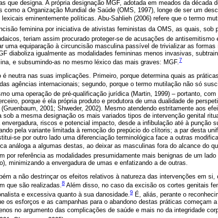
cas que designa. A própria designação MGF, adotada em meados da década d
is como a Organização Mundial de Saúde (OMS, 1997), longe de ser um descri
lexicais eminentemente políticas. Abu-Sahlieh (2006) refere que o termo muti
cuncisão feminina por iniciativa de ativistas feministas da OMS, as quais, so
udaicos, teriam assim procurado proteger-se de acusações de antisemitismo e
tar uma equiparação à circuncisão masculina passível de trivializar as forma
MGF diaboliza igualmente as modalidades femininas menos invasivas, subtra
7
na, e subsumindo-as no mesmo léxico das mais graves: MGF.
é neutra nas suas implicações. Primeiro, porque determina quais as práticas
as agências internacionais; segundo, porque o termo mutilação não só sus
 uma operação de pré-qualificação jurídica (Martin, 1999) – portanto, com 
erceiro, porque é ela própria produto e produtora de uma dualidade de perspeti
(Gruenbaum, 2001; Shweder, 2002). Mesmo atendendo estritamente aos efeito
 sob a mesma designação os mais variados tipos de intervenção genital ritua
nvergadura, riscos e potencial impacto, desde a infibulação até à punção sup
do pela variante limitada à remoção do prepúcio do clítoris; a par desta uni
stitui-se por outro lado uma diferenciação terminológica face a outras modific
ica análoga a algumas destas, ao deixar as masculinas fora do alcance do qual
m por referência as modalidades presumidamente mais benignas de um lado 
no), minimizando a envergadura de umas e enfatizando a de outras.
m a não destrinçar os efeitos relativos à natureza das intervenções em si, 
8
em que são realizadas.
Além disso, no caso da excisão os cortes genitais f
9
onalista e excessiva quanto à sua danosidade.
É, aliás, perante o reconhec
ue os esforços e as campanhas para o abandono destas práticas começam a
nos no argumento das complicações de saúde e mais no da integridade corpor