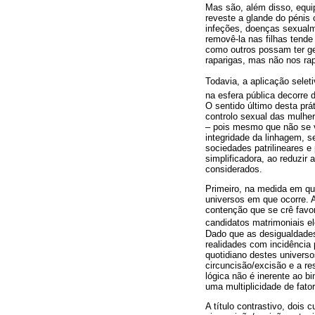
Mas são, além disso, equip
reveste a glande do pénis 
infeções, doenças sexualm
removê-la nas filhas tende
como outros possam ter ge
raparigas, mas não nos ra
Todavia, a aplicação selet
na esfera pública decorre 
O sentido último desta prá
controlo sexual das mulhe
– pois mesmo que não se vi
integridade da linhagem, 
sociedades patrilineares e
simplificadora, ao reduzir
considerados.
Primeiro, na medida em qu
universos em que ocorre. 
contenção que se crê fav
candidatos matrimoniais el
Dado que as desigualdades
realidades com incidência 
quotidiano destes univers
circuncisão/excisão e a r
lógica não é inerente ao b
uma multiplicidade de fat
A título contrastivo, dois