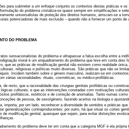
zões para submeter a um enfoque conjunto os contextos destas práticas e os 
ormulação do problema cristaliza-se quase sempre em simplificações e sel
ramente universalistas de proteção dos direitos humanos, arriscam-se a tor
turais potenciadoras de mais exclusão – quando não a fornecer um ponto de 
NTO DO PROBLEMA
ratos sensacionalistas do problema e ultrapassar a falsa escolha entre a indi
a indignação moral é um enquadramento do problema que leve em conta dois 
iro, que as práticas de modificação genital não existem como realidade únic
ulturais, religiosas e políticas muito diversas. São práticas que não se limi
ínquos. Incidem também sobre o género masculino, realizam-se em contextos 
m várias racionalidades: rituais, cosméticas, ou médico-profiláticas.
, de resto, que a racionalidade das cirurgias genitais profiláticas ou corretiv
e lógicas culturais, e que as intervenções conotadas com motivações culturai
sitos profiláticos, estéticos e de correção de anomalias. Tanto numas como n
onceções de pessoa, de sexo/género, fazendo acertos na biologia e ajustan
 importa, por um lado, reconhecer a diversidade de sentidos e práticas que
itar generalizações contraproducentes; por outro, há que situar os cortes geni
s de modificação genital, quaisquer que sejam, para evitar distorções exotiz
elhanças.
dramento do problema deve ter em conta que a categoria MGF é ela própria 