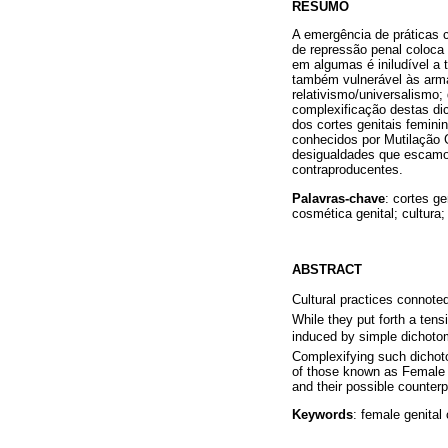
RESUMO
A emergência de práticas 
de repressão penal coloca 
em algumas é iniludível a t
também vulnerável às armad
relativismo/universalismo; 
complexificação destas di
dos cortes genitais femini
conhecidos por Mutilação G
desigualdades que escamot
contraproducentes.
Palavras-chave
: cortes ge
cosmética genital; cultura;
ABSTRACT
Cultural practices connoted
While they put forth a tensi
induced by simple dichotomi
Complexifying such dichotom
of those known as Female Ge
and their possible counterp
Keywords
: female genital