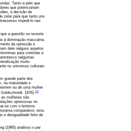
buídas. Tanto a pele que
odores que potenciariam
mães, a decisão de
de zelar para que tanto uns
trassenso impedi-lo nas
e que a questão se reveste
ssão à dominação masculina.
rumento da opressão e
nham dele nalguns aspetos
femininas para controlar a
 parentesco nalgumas
eneralização muito
nte os universos culturais
em grande parte dos
m, na maturidade e
m homem ou de uma mulher
12
; Goldschmidt, 1976).
e as mulheres são
relações opressivas no
nar-se com o binómio
anorama comparativo, esta
o e desigualdade feito de
ng (1985) analisou o par