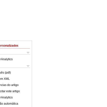
ersonalizados
 Analytics
uês (pdf)
 em XML
cias do artigo
itar este artigo
 Analytics
ão automática