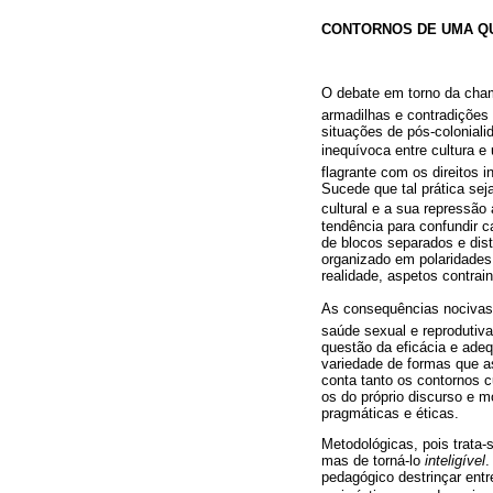
CONTORNOS DE UMA Q
O debate em torno da cham
armadilhas e contradições 
situações de pós-colonial
inequívoca entre cultura e 
flagrante com os direitos 
Sucede que tal prática sej
cultural e a sua repressão 
tendência para confundir c
de blocos separados e dis
organizado em polaridades 
realidade, aspetos contrain
As consequências nocivas 
saúde sexual e reprodutiv
questão da eficácia e adeq
variedade de formas que a
conta tanto os contornos c
os do próprio discurso e mo
pragmáticas e éticas.
Metodológicas, pois trata-
mas de torná-lo
inteligível
.
pedagógico destrinçar entre