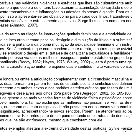
aráveis nas valências higiénicas e estéticas que lhes são culturalmente atri
como a que cobre a do clítoris favoreceriam a acumulação de sujidade e de 
ente transmissíveis e inflamações ou adesões dolorosas à glande. Para as 
 por isso a apresentar-se tão óbvia como para o caso dos filhos, tratando-se 
nitais saudáveis e esteticamente apelativos. Surge-lhes assim como um con
pazes (Ahmadu, 2007).
iva do termo mutilação às intervenções genitais femininas e a emotividade d
de se lhes atribuir como principal desígnio a diminuição da líbido e a submi
tica seria portanto o da própria mutilação da sexualidade feminina e um inst
res. Se há contextos que correspondem a este retrato, e outros que se avizi
se erradicar o desejo em si trata-se de canalizar a sexualidade e fertilidade 
sendo por essa via que as mulheres asseguram poder e estatuto no grupo de
 patrilocais (Boddy, 1982; Hayes, 1975; Walley, 2002) –, esta é porém uma g
 a uma caracterização uniforme experiências e sentidos muito variáveis consoa
e ignora ou omite a articulação complementar com a circuncisão masculina 
As duas formam um par em termos do estatuto social e simbólico que define
orecerem em ambos sexos e nos padrões estético-eróticos que fazem de u
egíveis e desejáveis aos olhos do/a parceiro/a (­Degregori, 2001, pp. 105-108
 de género e as mais variadas formas de violência física e psicológica sobr
pelo mundo fora, tal não exclui que as mulheres não possam ser vítimas de 
os, ou mesmo que esta desigualdade não possa em certos casos vir a combi
essignificá-lo, acrescentando-lhe novos sentidos. Porém, se atendermos ao p
inómio em si. Faz antes parte de um pano de fundo de estruturas de dominaçã
ores que lhe são extrínsecos, mesmo que coexistam com ele.
 curtos exemplos atestam a extrema diversidade destas práticas. Sylvie Fainza