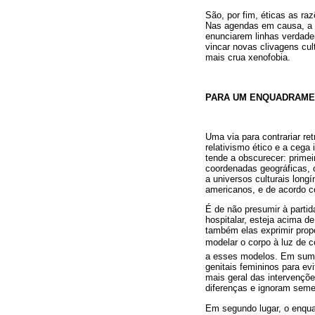
São, por fim, éticas as ra
Nas agendas em causa, a f
enunciarem linhas verdadei
vincar novas clivagens cul
mais crua xenofobia.
PARA UM ENQUADRAME
Uma via para contrariar ret
relativismo ético e a ceg
tende a obscurecer: prime
coordenadas geográficas, c
a universos culturais long
americanos, e de acordo co
É de não presumir à partida
hospitalar, esteja acima d
também elas exprimir propó
modelar o corpo à luz de c
a esses modelos. Em suma,
genitais femininos para ev
mais geral das intervençõe
diferenças e ignoram sem
Em segundo lugar, o enqua