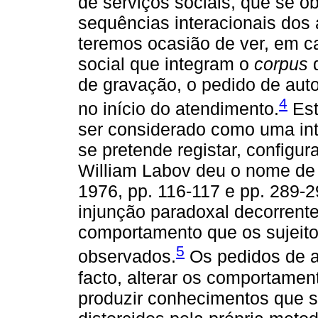
de serviços sociais, que se o
sequências interacionais dos
teremos ocasião de ver, em 
social que integram o
corpus
d
de gravação, o pedido de auto
4
no início do atendimento.
Est
ser considerado como uma int
se pretende registar, configu
William Labov deu o nome d
1976, pp. 116-117 e pp. 289-
injunção paradoxal decorrente
comportamento que os sujeit
5
observados.
Os pedidos de a
facto, alterar os comportamen
produzir conhecimentos que s