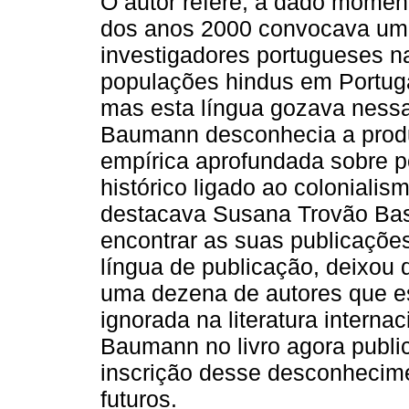
O autor refere, a dado momen
dos anos 2000 convocava um 
investigadores portugueses na
populações hindus em Portuga
mas esta língua gozava nessa
Baumann desconhecia a produç
empírica aprofundada sobre 
histórico ligado ao coloniali
destacava Susana Trovão Bast
encontrar as suas publicaçõe
língua de publicação, deixou 
uma dezena de autores que e
ignorada na literatura internac
Baumann no livro agora public
inscrição desse desconhecimen
futuros.