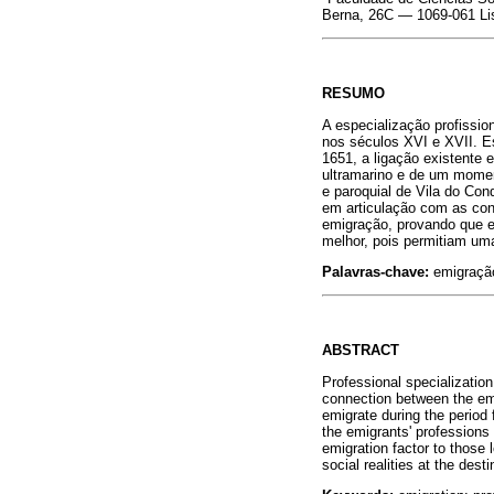
Berna, 26C — 1069-061 Li
RESUMO
A especialização profission
nos séculos XVI e XVII. Es
1651, a ligação existente 
ultramarino e de um mome
e paroquial de Vila do Cond
em articulação com as con
emigração, provando que 
melhor, pois permitiam um
Palavras-chave:
emigração;
ABSTRACT
Professional specializatio
connection between the emi
emigrate during the period
the emigrants' professions
emigration factor to those 
social realities at the desti