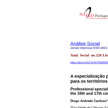
Análise Social
versão impressa
ISSN
0003
Anál. Social no.226 Li
https://doi.org/10.31447/AS000
A especialização 
para os território
Professional special
the 16th and 17th ce
Diogo Andrade Cardoso*
*Faculdade de Ciências So