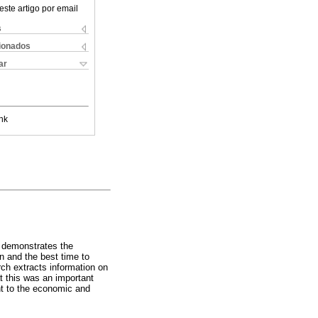
este artigo por email
s
cionados
ar
nk
r demonstrates the
n and the best time to
rch extracts information on
t this was an important
ent to the economic and