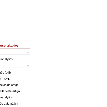
ersonalizados
 Analytics
uês (pdf)
 em XML
cias do artigo
itar este artigo
 Analytics
ão automática