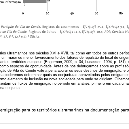
órios ultramarinos nos séculos XVI e XVII, tal como em todos os outros perí
 um maior ou menor favorecimento dos fatores de repulsão do local de origem
ntes territórios europeus (Engerman, 2009, p. 34; Lucassen, 1994, p. 181), 
tos como espaços de oportunidade. Antes de nos debruçarmos sobre as profiss
ão de Vila do Conde vale a pena apurar os seus destinos de emigração, e os
rma poderemos determinar quais as conjunturas aproveitadas pelos emigrantes
omo elemento de inclusão na nova sociedade para onde se dirigiam. Olhemos,
sentam os fluxos de emigração no período em análise, primeiro em cada uma 
ma conjunta.