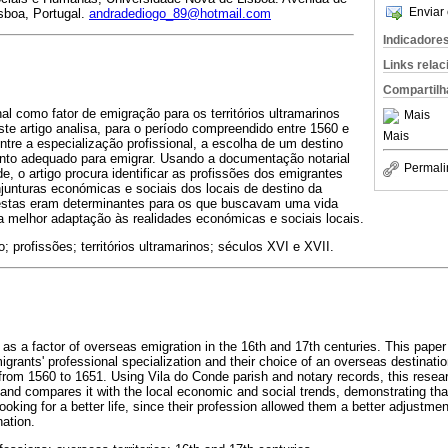
Enviar 
sboa, Portugal.
andradediogo_89@hotmail.com
Indicadore
Links rela
Compartilh
al como fator de emigração para os territórios ultramarinos
Mais
te artigo analisa, para o período compreendido entre 1560 e
Mais
entre a especialização profissional, a escolha de um destino
nto adequado para emigrar. Usando a documentação notarial
Permali
e, o artigo procura identificar as profissões dos emigrantes
junturas económicas e sociais dos locais de destino da
estas eram determinantes para os que buscavam uma vida
a melhor adaptação às realidades económicas e sociais locais.
 profissões; territórios ultramarinos; séculos XVI e XVII.
n as a factor of overseas emigration in the 16th and 17th centuries. This pape
grants' professional specialization and their choice of an overseas destinatio
 from 1560 to 1651. Using Vila do Conde parish and notary records, this resea
 and compares it with the local economic and social trends, demonstrating tha
looking for a better life, since their profession allowed them a better adjustm
nation.