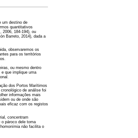
e um destino de
rmos quantitativos
, 2006, 184-194), ou
lón Barreto, 2014), dada a
uida, observaremos os
tes para os territórios
os.
teiras, ou mesmo dentro
, e que implique uma
onal.
ação dos Portos Marítimos
 cronológico de análise foi
colher informações mais
esidem ou de onde são
mais eficaz com os registos
rial, concentram
e o pároco dele toma
homonímia não facilita o