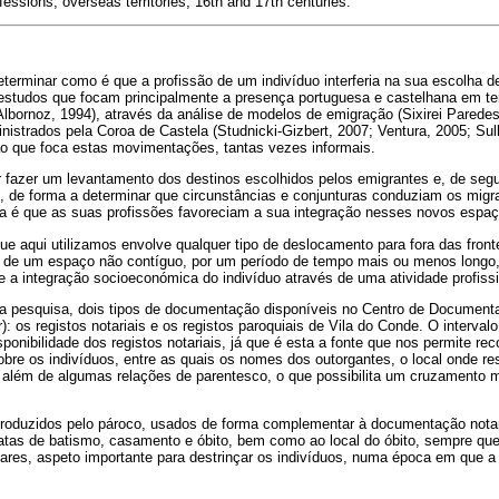
fessions; overseas territories; 16th and 17th centuries.
terminar como é que a profissão de um indivíduo interferia na sua escolha d
estudos que focam principalmente a presença portuguesa e castelhana em te
lbornoz, 1994), através da análise de modelos de emigração (Sixirei Paredes
inistrados pela Coroa de Castela (Studnicki-Gizbert, 2007; Ventura, 2005; Sul
 que foca estas movimentações, tantas vezes informais.
 fazer um levantamento dos destinos escolhidos pelos emigrantes e, de seg
 de forma a determinar que circunstâncias e conjunturas conduziam os migran
ma é que as suas profissões favoreciam a sua integração nesses novos espaç
e aqui utilizamos envolve qualquer tipo de deslocamento para fora das fron
e de um espaço não contíguo, por um período de tempo mais ou menos longo
 a integração socioeconómica do indivíduo através de uma atividade profissi
ta pesquisa, dois tipos de documentação disponíveis no Centro de Document
: os registos notariais e os registos paroquiais de Vila do Conde. O intervalo
ponibilidade dos registos notariais, já que é esta a fonte que nos permite re
bre os indivíduos, entre as quais os nomes dos outorgantes, o local onde r
, além de algumas relações de parentesco, o que possibilita um cruzamento 
 produzidos pelo pároco, usados de forma complementar à documentação nota
datas de batismo, casamento e óbito, bem como ao local do óbito, sempre qu
ares, aspeto importante para destrinçar os indivíduos, numa época em que a 