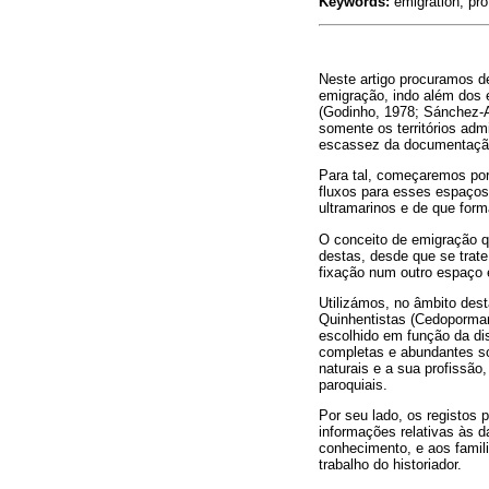
Keywords:
emigration; pro
Neste artigo procuramos de
emigração, indo além dos 
(Godinho, 1978; Sánchez-A
somente os territórios adm
escassez da documentação
Para tal, começaremos por
fluxos para esses espaços,
ultramarinos e de que for
O conceito de emigração qu
destas, desde que se trat
fixação num outro espaço e
Utilizámos, no âmbito des
Quinhentistas (­Cedopormar)
escolhido em função da dis
completas e abundantes so
naturais e a sua profissão
paroquiais.
Por seu lado, os registos
informações relativas às 
conhecimento, e aos famili
trabalho do historiador.