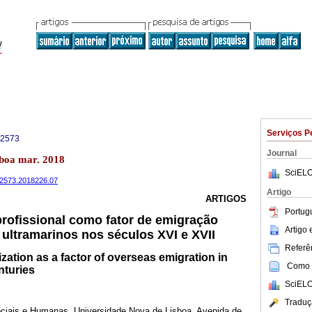
Serviços P
-2573
Journal
sboa mar. 2018
SciELO
32573.2018226.07
Artigo
ARTIGOS
Portug
profissional como fator de emigração
Artigo
s ultramarinos nos séculos XVI e XVII
Referên
ization as a factor of overseas emigration in
Como c
nturies
SciELO
Traduç
ciais e Humanas, Universidade Nova de Lisboa. Avenida de