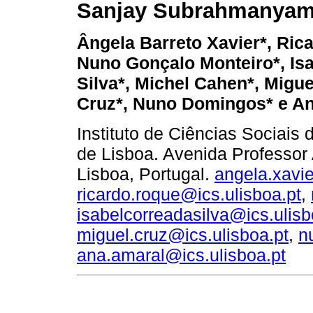
Sanjay Subrahmanya
Ângela Barreto Xavier*, Ric
Nuno Gonçalo Monteiro*, Isa
Silva*, Michel Cahen*, Migu
Cruz*, Nuno Domingos* e An
Instituto de Ciências Sociais
de Lisboa. Avenida Professor
Lisboa, Portugal.
angela.xavie
ricardo.roque@ics.ulisboa.pt
,
isabelcorreadasilva@ics.ulisb
miguel.cruz@ics.ulisboa.pt
,
n
ana.amaral@ics.ulisboa.pt