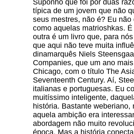
Suponho que foi por duas raz
típica de um jovem que não q
seus mestres, não é? Eu não 
como aquelas matrioshkas. É 
outra é um livro que, para nós
que aqui não teve muita influên
dinamarquês Niels Steensgaa
Companies, que um ano mais 
Chicago, com o título The Asi
Seventeenth Century. Aí, Stee
italianas e portuguesas. Eu c
muitíssimo inteligente, daque
história. Bastante weberiano,
aquela ambição era interessa
abordagem não muito revoluci
época. Mas a história conect