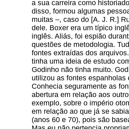
a sua carreira como historiad
disso, formou algumas pessoa
muitas –, caso do [A. J. R.]
dele. Boxer era um típico ingl
inglês. Aliás, foi espião dur
questões de metodologia. Tud
fontes extraídas dos arquivos
tinha uma ideia de estudo com
Godinho não tinha muito. Godi
utilizou as fontes espanholas
Conhecia seguramente as font
abertura em relação aos outro
exemplo, sobre o império oto
em relação ao que já se sab
(anos 60 e 70), pois são bas
Mas eu não pertencia propria