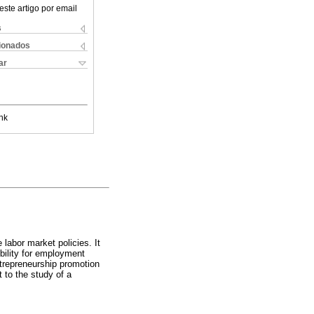
este artigo por email
s
cionados
ar
nk
 labor market policies. It
ibility for employment
ntrepreneurship promotion
 to the study of a