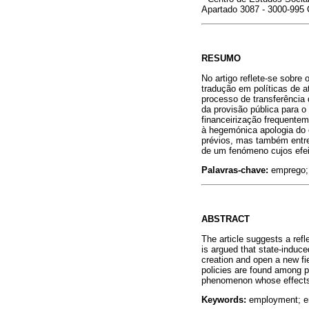
Apartado 3087 - 3000-995 
RESUMO
No artigo reflete-se sobre
tradução em políticas de
processo de transferência
da provisão pública para 
financeirização frequente
à hegemónica apologia do
prévios, mas também entre
de um fenómeno cujos efe
Palavras-chave:
emprego; 
ABSTRACT
The article suggests a refl
is argued that state-induce
creation and open a new fi
policies are found among pr
phenomenon whose effects a
Keywords:
employment; ent