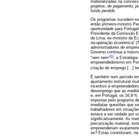
materializadas na concess
projetos; de pagamento, p
fundo perdido
.
Os programas sucedem-se e
então primeiro-ministro P
oportunidade para Portuga
Presidente da Comissão Eu
de Lima, ex-ministro da E
recuperação económica” (Te
administradores de empres
Governo continua a mesma
[1]
“nem nem”
, a Estratégi
empreendedorismo em Portu
criação de emprego […] te
É também num período em q
ajustamento estrutural mu
incentivo à empreendedori
desemprego que as medidas
e, em Portugal, os 16,9 
impostas pelo programa de
imediatas questões que se
trabalhadores em situaçõe
estava a ser vedado por v
significativamente. As me
precarização material, est
empreenderiam exatamente o
se? Estas constituíam, na a