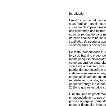
Introdução
Em 2012, um jornal nacion
suas famílias, depois de p
como “insólita” pelo jornal
dos habitantes dos bairros
suportar rendas de valor m
da crise financeira na sit
condições da pequena emp
sedimentadas “convicções”
De facto,
precariedade
é um
força de trabalho e que, 
rápida pesquisa bibliográf
como encerrando uma relaç
sido essa a relação típic
padrão de acumulação e de
instigam a repensar a dire
empresarialidade no quadr
estabelecer uma relação c
ao autoemprego e à criação
2015), e que os estudos so
É nesta linha de problemat
empreendedorismo, que o 
procura agregada, tomando
no setor financeiro. Não s