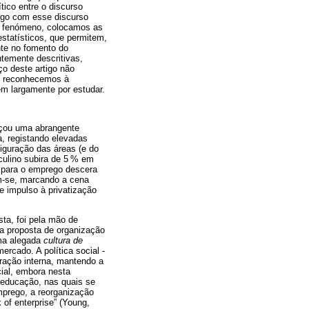
tico entre o discurso
logo com esse discurso
do fenómeno, colocamos as
statísticos, que permitem,
nte no fomento do
ntemente descritivas,
o deste artigo não
as reconhecemos à
m largamente por estudar.
nçou uma abrangente
, registando elevadas
guração das áreas (e do
culino subira de 5 % em
e para o emprego descera
am-se, marcando a cena
e impulso à privatização
sta, foi pela mão de
a proposta de organização
uma alegada
cultura de
rcado. A política social -
uração interna, mantendo a
ial, embora nesta
a educação, nas quais se
emprego, a reorganização
of enterprise” (Young,