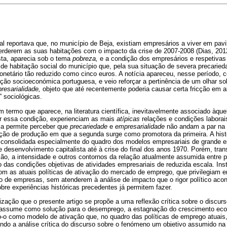
al reportava que, no município de Beja, existiam empresários a viver em pav
erderem as suas habitações com o impacto da crise de 2007-2008 (Dias, 2012)
ista, aparecia sob o tema
pobreza,
e a condição dos empresários e respetivas 
 de habitação social do município que, pela sua situação de severa precari
onetário tão reduzido como cinco euros. A notícia apareceu, nesse período, 
uação socioeconómica portuguesa, e veio reforçar a pertinência de um olhar s
resarialidade,
objeto que até recentemente poderia causar
certa fricção em 
 sociológicas.
 termo que aparece, na literatura científica, inevitavelmente associado àq
por essa condição, experienciam as mais
atípicas
relações e condições labora
ica permite perceber que
precariedade
e
empresarialidade
não andam a par na 
ão de produção em que a segunda surge como promotora da primeira. A hist
a, consolidada especialmente do quadro dos modelos empresariais de grande 
 desenvolvimento capitalista até à crise do final dos anos 1970. Porém, tra
ção, a intensidade e outros contornos da relação atualmente assumida entre 
o das condições objetivas de atividades empresariais de reduzida escala. I
om as atuais políticas de ativação do mercado de emprego, que privilegiam 
 de empresas, sem atenderem à análise de impacto que o rigor político aconse
bre experiências históricas precedentes já permitem fazer.
ização que o presente artigo se propõe a uma reflexão crítica sobre o discur
assume como solução para o desemprego, a estagnação do crescimento eco
-o como modelo de ativação que, no quadro das políticas de emprego atuais,
endo a análise crítica do discurso sobre o fenómeno um objetivo assumido na