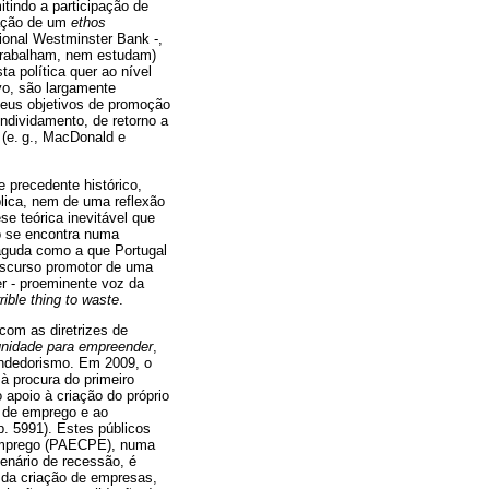
tindo a participação de
cação de um
ethos
ional Westminster Bank -,
trabalham, nem estudam)
a política quer ao nível
vo, são largamente
 seus objetivos de promoção
ndividamento, de retorno a
 (e. g., MacDonald e
 precedente histórico,
blica, nem de uma reflexão
e teórica inevitável que
o se encontra numa
 aguda como a que Portugal
iscurso promotor de uma
r - proeminente voz da
rrible thing to waste
.
com as diretrizes de
unidade para empreender
,
endedorismo. Em 2009, o
à procura do primeiro
apoio à criação do próprio
o de emprego e ao
. 5991). Estes públicos
 Emprego (PAECPE), numa
enário de recessão, é
 da criação de empresas,