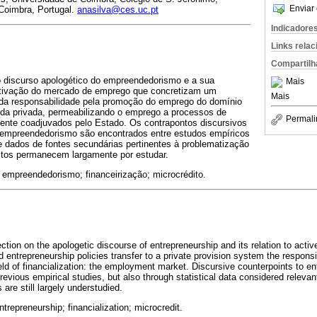
Enviar 
Coimbra, Portugal.
anasilva@ces.uc.pt
Indicadore
Links rela
Compartilh
 o discurso apologético do empreendedorismo e a sua
Mais
 ativação do mercado de emprego que concretizam um
Mais
 da responsabilidade pela promoção do emprego do domínio
o da privada, permeabilizando o emprego a processos de
Permali
mente coadjuvados pelo Estado. Os contrapontos discursivos
 empreendedorismo são encontrados entre estudos empíricos
 dados de fontes secundárias pertinentes à problematização
itos permanecem largamente por estudar.
empreendedorismo; financeirização; microcrédito.
ection on the apologetic discourse of entrepreneurship and its relation to active
d entrepreneurship policies transfer to a private provision system the respons
eld of financialization: the employment market. Discursive counterpoints to e
evious empirical studies, but also through statistical data considered relevant
re still largely understudied.
repreneurship; financialization; microcredit.