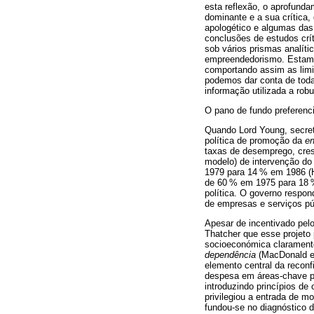
esta reflexão, o aprofunda
dominante e a sua crítica,
apologético e algumas das
conclusões de estudos crí
sob vários prismas analít
empreendedorismo. Estamos 
comportando assim as limi
podemos dar conta de toda
informação utilizada a ro
O pano de fundo preferenc
Quando Lord Young, secre
política de promoção da
en
taxas de desemprego, cres
modelo) de intervenção do
1979 para 14 % em 1986 (Hi
de 60 % em 1975 para 18 %
política. O governo respon
de empresas e serviços pú
Apesar de incentivado pelo
Thatcher que esse projeto
socioeconómica claramente
dependência
(MacDonald e 
elemento central da reconf
despesa em áreas-chave p
introduzindo princípios de
privilegiou a entrada de m
fundou-se no diagnóstico 