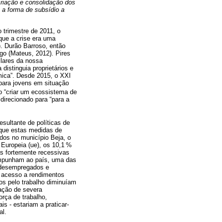
criação e consolidação dos
 a forma de subsídio a
trimestre de 2011, o
que a crise era uma
. Durão Barroso, então
o (Mateus, 2012). Pires
ilares da nossa
distinguia proprietários e
mica”. Desde 2015, o XXI
para jovens em situação
o “criar um ecossistema de
irecionado para “para a
ultante de políticas de
 que estas medidas de
dos no município Beja, o
Europeia (ue), os 10,1 %
s fortemente recessivas
impunham ao país, uma das
s desempregados e
 acesso a rendimentos
os pelo trabalho diminuíam
ação de severa
rça de trabalho,
s - estariam a praticar-
al.