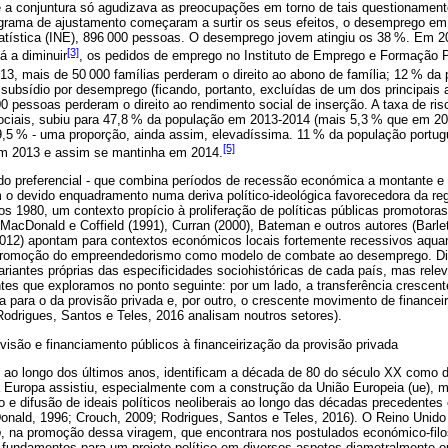
e a conjuntura só agudizava as preocupações em torno de tais questioname
rama de ajustamento começaram a surtir os seus efeitos, o desemprego em 
statística (INE), 896 000 pessoas. O desemprego jovem atingiu os 38 %. Em 
[3]
á a diminuir
, os pedidos de emprego no Instituto de Emprego e Formação P
13, mais de 50 000 famílias perderam o direito ao abono de família; 12 % d
r subsídio por desemprego (ficando, portanto, excluídas de um dos principais 
 pessoas perderam o direito ao rendimento social de inserção. A taxa de ris
sociais, subiu para 47,8 % da população em 2013-2014 (mais 5,3 % que em 20
19,5 % - uma proporção, ainda assim, elevadíssima. 11 % da população portu
[5]
em 2013 e assim se mantinha em 2014.
ndo preferencial - que combina períodos de recessão económica a montante e
 o devido enquadramento numa deriva político-ideológica favorecedora da reg
s 1980, um contexto propício à proliferação de políticas públicas promotor
 MacDonald e Coffield (1991), Curran (2000), Bateman e outros autores (Barl
012) apontam para contextos económicos locais fortemente recessivos aqu
 promoção do empreendedorismo como modelo de combate ao desemprego. Dis
riantes próprias das especificidades sociohistóricas de cada país, mas rel
tes que exploramos no ponto seguinte: por um lado, a transferência crescen
a para o da provisão privada e, por outro, o crescente movimento de financ
Rodrigues, Santos e Teles, 2016 analisam noutros setores).
isão e financiamento públicos à financeirização da provisão privada
, ao longo dos últimos anos, identificam a década de 80 do século XX como 
a Europa assistiu, especialmente com a construção da União Europeia (ue), 
o e difusão de ideais políticos neoliberais ao longo das décadas precedentes
nald, 1996; Crouch, 2009; Rodrigues, Santos e Teles, 2016). O Reino Unido f
o
, na promoção dessa viragem, que encontrara nos postulados económico-filo
 fundamentos para um projeto político em diversos aspetos diametralmente 