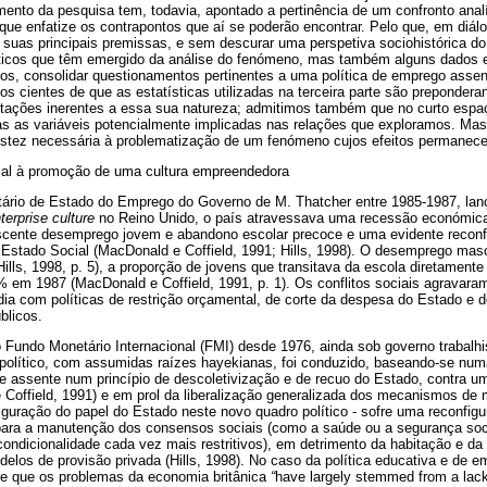
mento da pesquisa tem, todavia, apontado a pertinência de um confronto analí
 que enfatize os contrapontos que aí se poderão encontrar. Pelo que, em diá
 suas principais premissas, e sem descurar uma perspetiva sociohistórica 
ticos que têm emergido da análise do fenómeno, mas também alguns dados e
icos, consolidar questionamentos pertinentes a uma política de emprego asse
cientes de que as estatísticas utilizadas na terceira parte são prepondera
tações inerentes a essa sua natureza; admitimos também que no curto espaç
s as variáveis potencialmente implicadas nas relações que exploramos. M
bustez necessária à problematização de um fenómeno cujos efeitos permanece
ial à promoção de uma cultura empreendedora
tário de Estado do Emprego do Governo de M. Thatcher entre 1985-1987, la
terprise
culture
no Reino Unido, o país atravessava uma recessão económica
cente desemprego jovem e abandono escolar precoce e uma evidente reconfi
 Estado Social (MacDonald e Coffield, 1991; Hills, 1998). O desemprego mas
lls, 1998, p. 5), a proporção de jovens que transitava da escola diretament
 em 1987 (MacDonald e Coffield, 1991, p. 1). Os conflitos sociais agravar
dia com políticas de restrição orçamental, de corte da despesa do Estado e d
blicos.
 Fundo Monetário Internacional (FMI) desde 1976, ainda sob governo trabalhi
 político, com assumidas raízes hayekianas, foi conduzido, baseando-se num
 assente num princípio de descoletivização e de recuo do Estado, contra 
Coffield, 1991) e em prol da liberalização generalizada dos mecanismos de me
iguração do papel do Estado neste novo quadro político - sofre uma reconfig
ara a manutenção dos consensos sociais (como a saúde ou a segurança soc
 condicionalidade cada vez mais restritivos), em detrimento da habitação e d
odelos de provisão privada (Hills, 1998). No caso da política educativa e de 
de que os problemas da economia britânica
“
have largely stemmed from a lack 