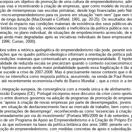
incorpora um objetivo de promoção de uma cultura de empreendedorismo, admi
rsas vias e incentivando à criação de empresas, quer como modelo de incul
ção de miniempresas nas escolas primárias, desde logo financiadas pelo Nat
o micro-empreendedorismo para os jovens em situação “nem nem” (que nem 
e longa duração (MacDonald e Coffield, 1991, pp. 20-25). Os resultados dest
ível do impacto nas condições materiais de existência dos seus públicos-al
 britânicos (mas não só), evidenciando a ineficiência da política pública nos
eração, no plano individual, de situações de empobrecimento acrescido, de e
 ainda mais degradadas após as iniciativas individuais de base empresarial
 1996; Curran, 2000).
ora sobre a retórica apologética do empreendedorismo não pode, perante este
ações que no quadro político-ideológico informam a orientação da política pú
ondições materiais que contextualizam a pequena empresarialidade. É hipótes
alidade de reduzida escala se precarizam quando o contexto socioeconómic
 A hipótese assume ainda maior probabilidade quando essa fragilização é tão
ue sucede a crise de 2007-2008. Mas é precisamente nesse contexto que o d
mo se intensifica como resposta política, assumindo, na senda de Paul Rome
, até recentemente economista-chefe do Banco Mundial -, que
a crisis is a te
 integração europeia, de convergência com a moeda única e de alinhamento 
issão Europeia (CE), Portugal incorporou esse discurso da
crise como oport
ico entre diversos governos na adoção de programas de promoção do empre
s “apoios à criação de novas empresas por parte de desempregados, jovens 
s em situação de desfavorecimento face ao mercado de trabalho, bem como o 
 de prestações de desemprego”, reconhecendo-as como “essenciais à criaçã
meadamente por via do investimento” (Portaria 985/2009 de 4 de setembro, p
tário de um Programa de Apoio ao Empreendedorismo e à Criação do Próprio
 às que estiveram na base da política britânica dos anos 1980: perante um c
omoção do empreendedorismo, com medidas concretas de apoio e subsidiação