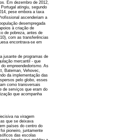
ntos. Em dezembro de 2012,
Portugal atingiu, segundo
2014, pese embora a taxa
rofissional ascenderiam a
a população desempregada
apoios à criação de
co de pobreza, antes de
10), com as transferências
guesa encontrava-se em
 a jusante de programas de
ulação mercantil - que
as do empreendedorismo. As
ett, Bateman, Vehovec,
ando da implementação das
persos pelo globo, esses
evam como transversais
te de serviços que eram do
eirização que acompanha
decisiva na viragem
mas que se deixava
 em países do centro do
oi pioneiro, juntamente
sóficos das escolas
oposto àquele que moldou a