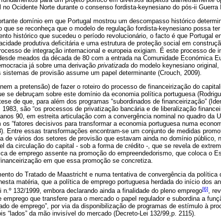
l no Ocidente Norte durante o consenso fordista-keynesiano do pós-ii Guerra 
portante domínio em que Portugal mostrou um descompasso histórico determ
o que se reconheça que o modelo de regulação fordista-keynesiano possa ter
nto histórico que sucedeu o período revolucionário, o facto é que Portugal e
idade produtiva deficitária e uma estrutura de proteção social em constru
ocesso de integração internacional e europeia exigiam. É este processo de i
 desde meados da década de 80 com a entrada na Comunidade Económica Eur
democracia já sobre uma derivação
privatizada
do modelo keynesiano original,
os sistemas de provisão assume um papel determinante (Crouch, 2009).
em a pretensão) de fazer o roteiro do processo de financeirização do capita
e se debruçam sobre este domínio da economia política portuguesa (Rodrigu
ese de que, para além dos programas “subordinados de financeirização” (Ide
983, são “os processos de privatização bancária e de liberalização finance
 anos 90, em estreita articulação com a convergência nominal no quadro da
m os “fatores decisivos para transformar a economia portuguesa numa econom
 43). Entre essas transformações encontram-se um conjunto de medidas prom
da de vários dos setores de provisão que estavam ainda no domínio público
l da circulação do capital - sob a forma de crédito -, que se revela de extrem
ica de emprego assente na promoção do empreendedorismo, que coloca o Es
 financeirização em que essa promoção se concretiza.
ento do Tratado de Maastricht e numa tentativa de convergência da política
 nesta matéria, que a política de emprego portuguesa herdada do início dos a
[6]
i n.º 132/1999, embora declarando ainda a finalidade do pleno emprego
, re
de emprego que transfere para o mercado o papel regulador e subordina a funç
o de emprego”, por via da disponibilização de programas de estímulo à procu
is “lados” da mão invisível do mercado (Decreto-Lei 132/99,p. 2115).