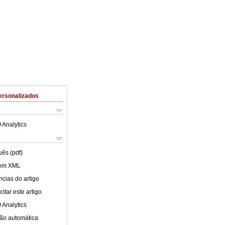
ersonalizados
 Analytics
uês (pdf)
 em XML
cias do artigo
itar este artigo
 Analytics
ão automática