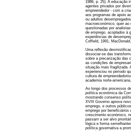
1986, p. 25). A educação 
agentes privados por dive
empreendedor - com a cria
aos programas de apoio a
ou adultos desempregados d
macroeconómico, quer ao n
questionadas por analistas
de emprego, acoplados à g
experiências de desemprego
Coffield, 1991, MacDonald,
Uma reflexão desmistificad
dissociar-se das transform
sobre a precarização das c
as condições de empresari
situação mais fragilizada.
experienciou no período q
cultura de empreendedoris
academia norte-americana
Ao longo dos processos de
política económica da Com
mostrando consenso polít
XVIII Governo aprova novo
emprego, e outros público
emprego por beneficiários
crescimento económico, no
passam a ser alvo priori
lógica e forma semelhantes
política governativa a pr