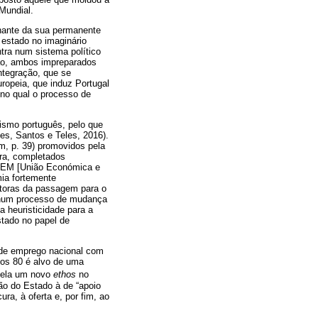
Mundial.
inante da sua permanente
 estado no imaginário
ntra num sistema político
ção, ambos impreparados
ntegração, que se
opeia, que induz Portugal
 no qual o processo de
lismo português, pelo que
es, Santos e Teles, 2016).
m, p. 39) promovidos pela
ira, completados
 UEM [União Económica e
ia fortemente
otoras da passagem para o
, num processo de mudança
a heuristicidade para a
tado no papel de
 de emprego nacional com
nos 80 é alvo de uma
vela um novo
ethos
no
ão do Estado à de “apoio
ra, à oferta e, por fim, ao