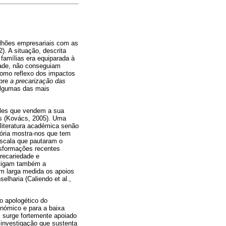
ilhões empresariais com as
. A situação, descrita
famílias era equiparada à
edade, não conseguiam
como reflexo dos impactos
obre
a precarização das
algumas das mais
ueles que vendem a sua
is (Kovács, 2005). Uma
literatura académica senão
ória mostra-nos que tem
escala que pautaram o
nsformações recentes
precariedade e
nstigam também a
em larga medida os apoios
lharia (Caliendo et al.,
so apologético do
nómico e para a baixa
 surge fortemente apoiado
 investigação que sustenta