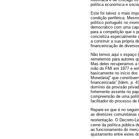
política económica e socia
Este foi talvez o mais im
condição periférica. Mesm
político português no mome
democrático com uma capac
para a competição que o pr
concretiza especialmente
a construir a sua própria 
financeirização de divers
Não temos aqui o espaço (n
remetemos para autores qu
Mas deles recuperamos a t
mão do FMI em 1977 e em 1
basicamente no início dos
Monetária]” que constitue
financeirizada” (Idem, p.
domínio da provisão priva
fortemente assente no pape
compreensão de uma polít
facilitador do processo de
Repare-se que é no seguim
as diretrizes comunitárias
reorientação. O Decreto-Le
cerne da política pública 
ao funcionamento do mercad
ajustamento entre estes do