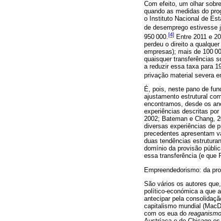
Com efeito, um olhar sobr
quando as medidas do prog
o Instituto Nacional de E
de desemprego estivesse j
[4]
950 000.
Entre 2011 e 20
perdeu o direito a qualque
empresas); mais de 100 000
quaisquer transferências 
a reduzir essa taxa para 
privação material severa 
É, pois, neste pano de fu
ajustamento estrutural com
encontramos, desde os ano
experiências descritas por
2002; Bateman e Chang, 2
diversas experiências de
precedentes apresentam va
duas tendências estruturan
domínio da provisão públic
essa transferência (e que 
Empreendedorismo: da prov
São vários os autores que
político-económica a que 
antecipar pela consolidaçã
capitalismo mundial (MacDo
com os eua do
reaganism
Austríaca e de Chicago os