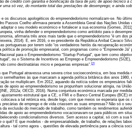
ão de
crédito com garantia e bonificação da taxa de juro; de apoio técnico à 
or uma só vez, do montante total das prestações de desemprego; e ainda sob
 os discursos apologéticos do empreendedorismo normalizam-se. No último 
edro Passos Coelho afirmava perante a Assembleia Geral das Nações Unidas 
l adaptar o seu modelo económico e fortalecer a sua economia (Gomes, 2011)
ropeia, vinha defender o empreendedorismo como antídoto para o desempreg
conomia, afirmaria três anos mais tarde que o empreendedorismo “é um dos p
ixeira, 2014). E, em 2016, o ex-presidente da República Aníbal Cavaco Silva 
as portuguesas por terem sido “os verdadeiros heróis da recuperação econó
 política de promoção empresarial, com programas como o “Empreende Já” 
a Nacional para o Empreendedorismo “Startup Portugal”, que tem como objetiv
gal”, ou o Sistema de Incentivos ao Emprego e Empreendedorismo (SI2E), d
[2]
ndo como destinatárias micro e pequenas empresas”.
ue Portugal atravessa uma severa crise socioeconómica, em boa medida res
ito semelhantes às que marcaram a agenda política britânica dos anos 1980,
zação se multiplicam. Em 2012, aquando da notícia sobre os empresários fali
 de apoio ao empreendedorismo se propunham solucionar atingia, na União 
% (INE, 2012a; OECD, 2016). Numa conjuntura económica marcada por medida
 ajustamento estrutural que a CE, o FMI e o Banco Central Europeu (BCE) 
 colocava a tal retórica era, desde logo, com que meios se esperaria que o
s precárias de emprego e de vida criassem as suas empresas? Não só o seu
ia da exclusão do mercado de trabalho, como também os rendimentos auferid
didas de apoio ao empreendedorismo vocacionavam-se para públicos em situ
abelecendo condicionalismos diversos. Sem acesso a capital, só com a sua fo
 quê? E que modelos - de empresarialidade, de trabalho, de relações laborai
ltura - tal como agora -, questões de elevada pertinência para a ciência soci