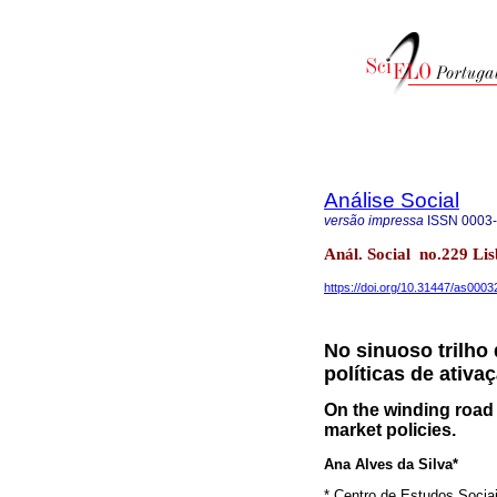
Análise Social
versão impressa
ISSN
0003
Anál. Social no.229 Lis
https://doi.org/10.31447/as000
No sinuoso trilho
políticas de ativ
On the winding road 
market policies.
Ana Alves da Silva*
* Centro de Estudos Socia