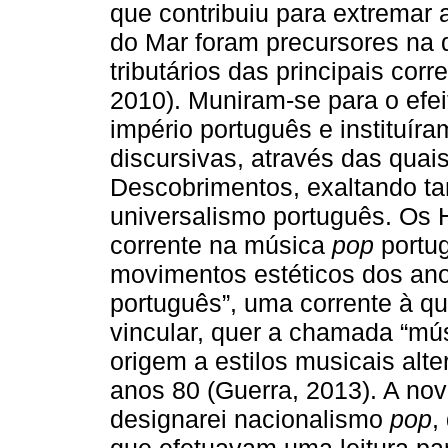
que contribuiu para extremar 
do Mar foram precursores na d
tributários das principais cor
2010). Muniram-se para o efe
império português e instituír
discursivas, através das quais
Descobrimentos, exaltando tan
universalismo português. Os 
corrente na música
pop
portug
movimentos estéticos dos ano
português”, uma corrente à q
vincular, quer a chamada “mú
origem a estilos musicais al
anos 80 (Guerra, 2013). A nov
designarei nacionalismo
pop
,
que efetuavam uma leitura par