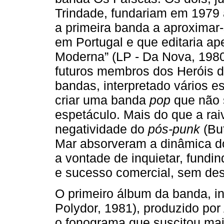
Trindade, fundariam em 1979 
a primeira banda a aproximar-
em Portugal e que editaria ap
Moderna” (LP - Da Nova, 1980
futuros membros dos Heróis d
bandas, interpretado vários e
criar uma banda
pop
que não 
espetáculo. Mais do que a rai
negatividade do
pós-punk
(But
Mar absorveram a dinâmica do
a vontade de inquietar, fund
e sucesso comercial, sem desc
O primeiro álbum da banda, int
Polydor, 1981), produzido por
o fonograma que suscitou mai