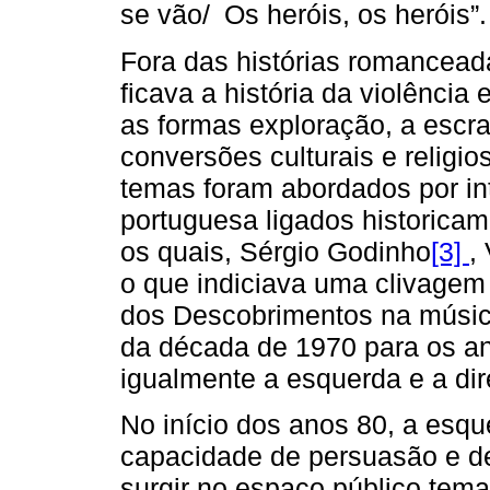
se vão/ Os heróis, os heróis”.
Fora das histórias romancead
ficava a história da violência
as formas exploração, a escra
conversões culturais e religio
temas foram abordados por in
portuguesa ligados historicam
os quais, Sérgio Godinho
[3]
,
o que indiciava uma clivagem 
dos Descobrimentos na músic
da década de 1970 para os an
igualmente a esquerda e a dir
No início dos anos 80, a esq
capacidade de persuasão e de
surgir no espaço público tema