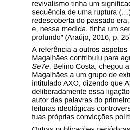
revivalismo tinha um significa
sequência de uma ruptura (…)
redescoberta do passado era, 
e, nessa medida, tinha um sen
profundo” (Araújo, 2016, p. 25
A referência a outros aspetos
Magalhães contribuíu para agud
Se7e
, Belino Costa, chegou 
Magalhães a um grupo de extr
intitulado AXO, dizendo que A
deliberadamente essa ligação
autor das palavras do primeir
leituras ideológicas controver
tuas próprias convicções polít
Outras publicações periódica