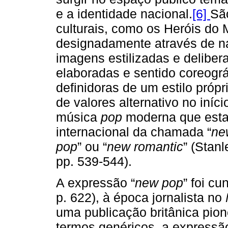
e a identidade nacional.
[6]
Sã
culturais, como os Heróis do 
designadamente através de nar
imagens estilizadas e delibe
elaboradas e sentido coreográf
definidoras de um estilo próp
de valores alternativo no iní
música
pop
moderna que esta
internacional da chamada “
ne
pop
” ou “
new romantic
” (Stan
pp. 539-544).
A expressão “
new pop
” foi c
p. 622), à época jornalista no
uma publicação britânica pion
termos genéricos, a expressão