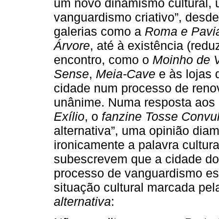
um novo dinamismo cultural, 
vanguardismo criativo”, desde
galerias como a
Roma e Pavi
Árvore
, até à existência (redu
encontro, como o
Moinho de 
Sense
,
Meia-Cave
e às lojas 
cidade num processo de renov
unânime. Numa resposta aos 
Exílio
, o
fanzine
Tosse Convu
alternativa”, uma opinião dia
ironicamente a palavra cultur
subescrevem que a cidade do P
processo de vanguardismo esté
situação cultural marcada pel
alternativa
: