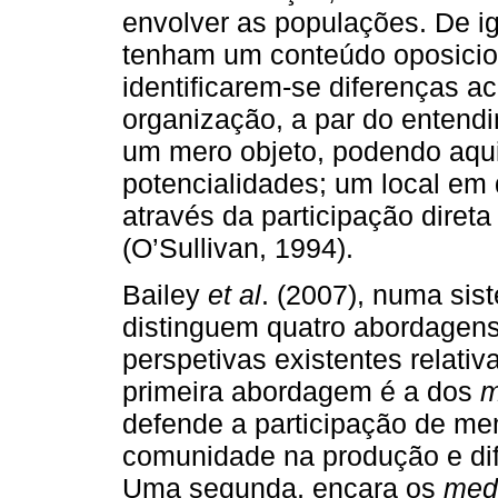
envolver as populações. De i
tenham um conteúdo oposicio
identificarem-se diferenças a
organização, a par do entend
um mero objeto, podendo aqui
potencialidades; um local e
através da participação diret
(O’Sullivan, 1994).
Bailey
et al
. (2007), numa sis
distinguem quatro abordagens
perspetivas existentes relati
primeira abordagem é a dos
m
defende a participação de m
comunidade na produção e dif
Uma segunda, encara os
med