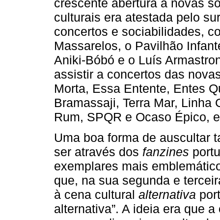
crescente abertura a novas so
culturais era atestada pelo s
concertos e sociabilidades, 
Massarelos, o Pavilhão Infan
Aniki-Bóbó e o Luís Armastro
assistir a concertos das no
Morta, Essa Entente, Entes Qu
Bramassaji, Terra Mar, Linha 
Rum, SPQR e Ocaso Épico, en
Uma boa forma de auscultar ta
ser através dos
fanzines
port
exemplares mais emblemátic
que, na sua segunda e terceir
à cena cultural
alternativa
port
alternativa”. A ideia era que 