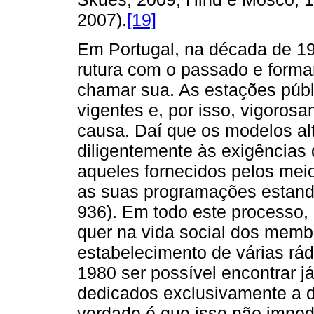
2007).
[19]
Em Portugal, na década de 19
rutura com o passado e forma
chamar sua. As estações púb
vigentes e, por isso, vigoros
causa. Daí que os modelos a
diligentemente às exigência
aqueles fornecidos pelos me
as suas programações estanda
936). Em todo este processo, 
quer na vida social dos memb
estabelecimento de várias rád
1980 ser possível encontrar j
dedicados exclusivamente a 
verdade é que isso não imped