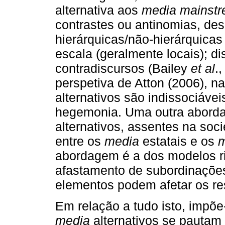
alternativa aos
media
mainst
contrastes ou antinomias, de
hierárquicas/não-hierárquicas
escala (geralmente locais); d
contradiscursos (Bailey
et al
.
perspetiva de Atton (2006), 
alternativos são indissociáve
hegemonia. Uma outra abord
alternativos, assentes na soc
entre os
media
estatais e os
m
abordagem é a dos modelos r
afastamento de subordinações
elementos podem afetar os re
Em relação a tudo isto, impõ
media
alternativos se pautam 