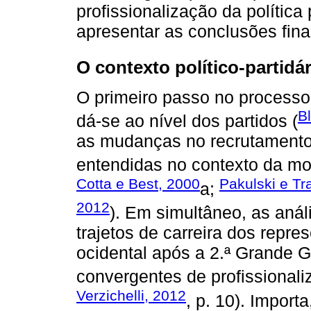
profissionalização da polític
apresentar as conclusões fina
O contexto político-partidár
O primeiro passo no process
B
dá-se ao nível dos partidos (
as mudanças no recrutamento 
entendidas no contexto da mod
Cotta e Best, 2000
Pakulski e Tr
a;
2012
). Em simultâneo, as anál
trajetos de carreira dos repr
ocidental após a 2.ª Grande 
convergentes de profissional
Verzichelli, 2012
, p. 10). Import