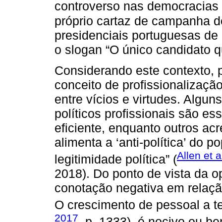
controverso nas democracias l
próprio cartaz de campanha d
presidenciais portuguesas de
o slogan “O único candidato qu
Considerando este contexto, pe
conceito de profissionalização
entre vícios e virtudes. Algu
políticos profissionais são e
eficiente, enquanto outros a
alimenta a ‘anti-política’ do 
Allen et 
legitimidade política” (
2018). Do ponto de vista da op
conotação negativa em relaçã
O crescimento de pessoal a te
2017
, p. 1333), é nocivo ou b