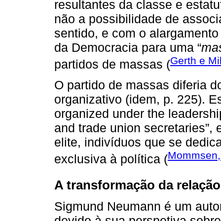
resultantes da classe e estatu
não a possibilidade de assoc
sentido, e com o alargamento 
da Democracia para uma “
ma
Gerth e Mi
partidos de massas (
O partido de massas diferia d
organizativo (idem, p. 225). E
organized under the leadership 
and trade union secretaries”, 
elite, indivíduos que se dedic
Mommsen,
exclusiva à política (
A transformação da relação
Sigmund Neumann é um autor 
devido à sua perspetiva sobr