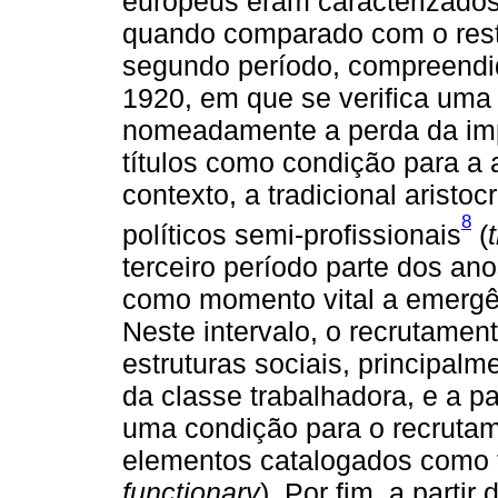
europeus eram caracterizados
quando comparado com o rest
segundo período, compreendi
1920, em que se verifica uma a
nomeadamente a perda da impo
títulos como condição para a
contexto, a tradicional aristo
8
políticos semi-profissionais
(
terceiro período parte dos an
como momento vital a emergê
Neste intervalo, o recrutamen
estruturas sociais, principa
da classe trabalhadora, e a pa
uma condição para o recrutam
elementos catalogados como fu
functionary
). Por fim, a parti