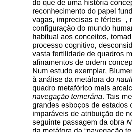
do que de uma história concep
reconhecimento do papel fund
vagas, imprecisas e férteis -
configuração do mundo human
habitual aos conceitos, toma
processo cognitivo, desconsid
vasta fertilidade de quadros m
afinamentos de ordem concept
Num estudo exemplar, Blumenb
à análise da metáfora do
nauf
quadro metafórico mais arcai
navegação temerária
. Tais m
grandes esboços de estados
imparáveis de atribuição de 
seguinte passagem da obra
N
da metáfora da “navegação te