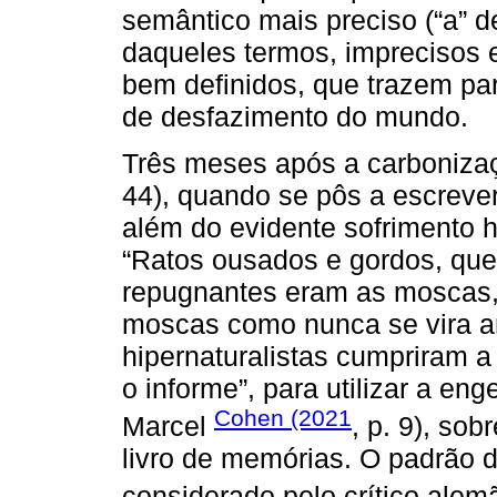
semântico mais preciso (“a” d
daqueles termos, imprecisos 
bem definidos, que trazem par
de desfazimento do mundo.
Três meses após a carboniza
44), quando se pôs a escrever
além do evidente sofrimento 
“Ratos ousados e gordos, que
repugnantes eram as moscas, 
moscas como nunca se vira an
hipernaturalistas cumpriram a
o informe”, para utilizar a e
Cohen (2021
Marcel
, p. 9), so
livro de memórias. O padrão d
considerado pelo crítico ale