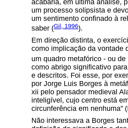
acabaria, em última análise, 
um processo solipsista e devo
um sentimento confinado à rel
Gil, 1996
saber (
).
Em direção distinta, o exercíc
como implicação da vontade d
um quadro metafórico - ou d
como abrigo significativo par
e descritos. Foi esse, por ex
por Jorge Luis Borges à metá
xii pelo pensador medieval Ala
inteligível, cujo centro está 
circunferência em nenhuma” (
Não interessava a Borges tan