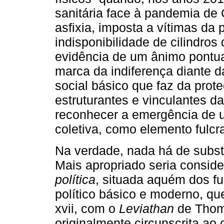
sanitária face à pandemia de 
asfixia, imposta a vítimas d
indisponibilidade de cilindro
evidência de um ânimo pontual
marca da indiferença diante d
social básico que faz da prot
estruturantes e vinculantes d
reconhecer a emergência de u
coletiva, como elemento fulc
Na verdade, nada há de subst
Mais apropriado seria consid
política
, situada aquém dos f
político básico e moderno, q
xvii, com o
Leviathan
de Thoma
originalmente circunscrita ao c