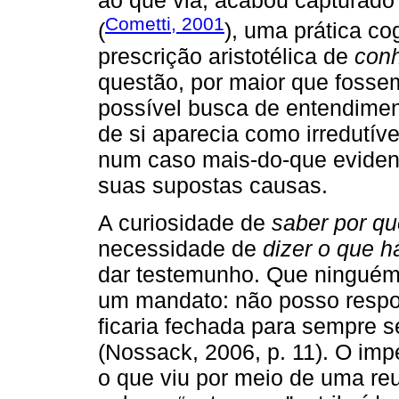
Cometti, 2001
(
), uma prática cog
prescrição aristotélica de
conh
questão, por maior que fosse
possível busca de entendimen
de si aparecia como irredutíve
num caso mais-do-que evide
suas supostas causas.
A curiosidade de
saber por q
necessidade de
dizer o que h
dar testemunho. Que ninguém
um mandato: não posso respon
ficaria fechada para sempre se
(Nossack, 2006, p. 11). O im
o que viu por meio de uma re