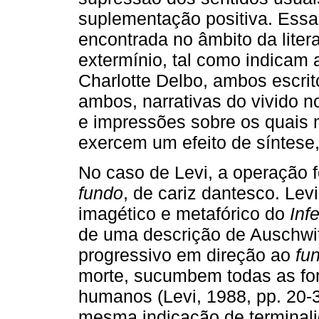
suplementação positiva. Essa
encontrada no âmbito da liter
extermínio, tal como indicam
Charlotte Delbo, ambos escri
ambos, narrativas do vivido 
e impressões sobre os quais 
exercem um efeito de síntese
No caso de Levi, a operação
fundo
, de cariz dantesco. Le
imagético e metafórico do
Inf
de uma descrição de Auschw
progressivo em direção ao
fu
morte, sucumbem todas as for
humanos (Levi, 1988, pp. 20-3
mesma indicação de terminal