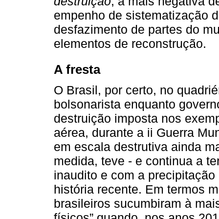
destruição
, a mais negativa d
empenho de sistematização d
desfazimento de partes do m
elementos de reconstrução.
A fresta
O Brasil, por certo, no quadri
bolsonarista enquanto govern
destruição imposta nos exemp
aérea, durante a ii Guerra Mu
em escala destrutiva ainda m
medida, teve - e continua a te
inaudito e com a precipitação
história recente. Em termos m
brasileiros sucumbiram à mai
físicos” quando, nos anos 201