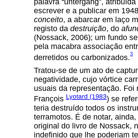
palavra “untergang”, atribuída 
escrever e a publicar em 1948
conceito
, a abarcar em laço m
registo da
destruição
, do
afun
(Nossack, 2006); um fundo se
pela macabra associação ent
3
derretidos ou carbonizados.
Tratou-se de um ato de captu
negatividade, cujo vórtice ca
usuais da representação. Foi
Lyotard (1983
François
) se ref
teria destruído todos os ins
terramotos. É de notar, ainda,
original do livro de Nossack, 
indefinido que lhe poderiam te