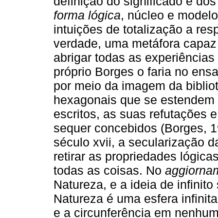
definição do significado e do
forma lógica
, núcleo e model
intuições de totalização a res
verdade, uma metáfora capa
abrigar todas as experiências
próprio Borges o faria no ensa
por meio da imagem da bibliot
hexagonais que se estendem ao 
escritos, as suas refutações 
sequer concebidos (Borges, 1
século xvii, a secularização d
retirar as propriedades lógic
todas as coisas. No
aggiorna
Natureza, e a ideia de infinito
Natureza é uma esfera infinita
e a circunferência em nenhuma