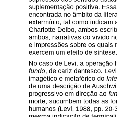
suplementação positiva. Essa
encontrada no âmbito da liter
extermínio, tal como indicam
Charlotte Delbo, ambos escri
ambos, narrativas do vivido 
e impressões sobre os quais 
exercem um efeito de síntese
No caso de Levi, a operação
fundo
, de cariz dantesco. Le
imagético e metafórico do
Inf
de uma descrição de Auschw
progressivo em direção ao
fu
morte, sucumbem todas as for
humanos (Levi, 1988, pp. 20-3
mesma indicação de terminal