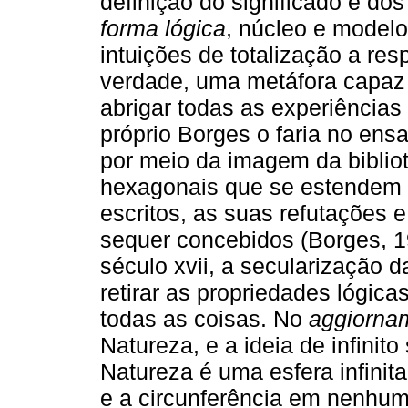
definição do significado e do
forma lógica
, núcleo e model
intuições de totalização a res
verdade, uma metáfora capa
abrigar todas as experiências
próprio Borges o faria no ensa
por meio da imagem da bibliot
hexagonais que se estendem ao 
escritos, as suas refutações 
sequer concebidos (Borges, 1
século xvii, a secularização d
retirar as propriedades lógic
todas as coisas. No
aggiorna
Natureza, e a ideia de infinito
Natureza é uma esfera infinita
e a circunferência em nenhuma