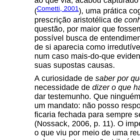
Cometti, 2001
(
), uma prática cog
prescrição aristotélica de
conh
questão, por maior que fosse
possível busca de entendimen
de si aparecia como irredutíve
num caso mais-do-que evide
suas supostas causas.
A curiosidade de
saber por q
necessidade de
dizer o que h
dar testemunho. Que ninguém
um mandato: não posso respon
ficaria fechada para sempre se
(Nossack, 2006, p. 11). O im
o que viu por meio de uma re