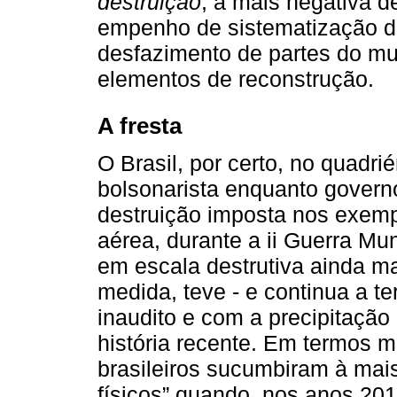
destruição
, a mais negativa d
empenho de sistematização d
desfazimento de partes do m
elementos de reconstrução.
A fresta
O Brasil, por certo, no quadri
bolsonarista enquanto govern
destruição imposta nos exemp
aérea, durante a ii Guerra Mu
em escala destrutiva ainda m
medida, teve - e continua a te
inaudito e com a precipitação
história recente. Em termos m
brasileiros sucumbiram à mai
físicos” quando, nos anos 201