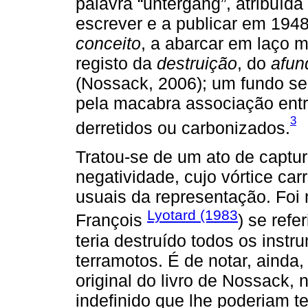
palavra “untergang”, atribuída 
escrever e a publicar em 1948
conceito
, a abarcar em laço m
registo da
destruição
, do
afun
(Nossack, 2006); um fundo se
pela macabra associação ent
3
derretidos ou carbonizados.
Tratou-se de um ato de captu
negatividade, cujo vórtice ca
usuais da representação. Foi
Lyotard (1983
François
) se ref
teria destruído todos os ins
terramotos. É de notar, ainda,
original do livro de Nossack, 
indefinido que lhe poderiam te