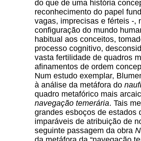
do que de uma história concep
reconhecimento do papel fund
vagas, imprecisas e férteis -
configuração do mundo human
habitual aos conceitos, toma
processo cognitivo, desconsid
vasta fertilidade de quadros m
afinamentos de ordem concept
Num estudo exemplar, Blumenb
à análise da metáfora do
nauf
quadro metafórico mais arcai
navegação temerária
. Tais m
grandes esboços de estados
imparáveis de atribuição de 
seguinte passagem da obra
N
da metáfora da “navegação te