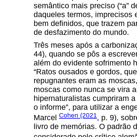
semântico mais preciso (“a” d
daqueles termos, imprecisos 
bem definidos, que trazem par
de desfazimento do mundo.
Três meses após a carboniza
44), quando se pôs a escrever
além do evidente sofrimento 
“Ratos ousados e gordos, que
repugnantes eram as moscas, 
moscas como nunca se vira an
hipernaturalistas cumpriram a
o informe”, para utilizar a e
Cohen (2021
Marcel
, p. 9), so
livro de memórias. O padrão d
considerado pelo crítico ale