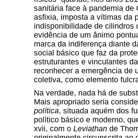
sanitária face à pandemia de 
asfixia, imposta a vítimas d
indisponibilidade de cilindro
evidência de um ânimo pontual
marca da indiferença diante d
social básico que faz da prot
estruturantes e vinculantes d
reconhecer a emergência de u
coletiva, como elemento fulc
Na verdade, nada há de subst
Mais apropriado seria consid
política
, situada aquém dos f
político básico e moderno, q
xvii, com o
Leviathan
de Thoma
originalmente circunscrita ao c