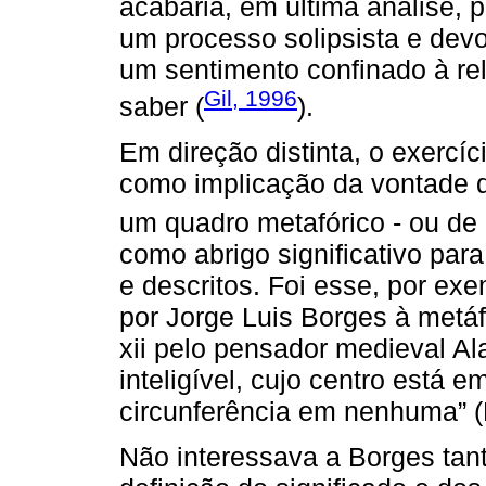
acabaria, em última análise, 
um processo solipsista e devo
um sentimento confinado à rel
Gil, 1996
saber (
).
Em direção distinta, o exercíc
como implicação da vontade d
um quadro metafórico - ou d
como abrigo significativo par
e descritos. Foi esse, por ex
por Jorge Luis Borges à metá
xii pelo pensador medieval Ala
inteligível, cujo centro está 
circunferência em nenhuma” (
Não interessava a Borges tan