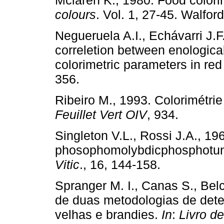
colours
. Vol. 1, 27-45. Walfor
Negueruela A.I., Echávarri J.F
correletion between enologica
colorimetric parameters in red 
356.
Ribeiro M., 1993. Colorimétri
Feuillet Vert OIV
, 934.
Singleton V.L., Rossi J.A., 196
phosophomolybdicphosphotung
Vitic
., 16, 144-158.
Spranger M. I., Canas S., Bel
de duas metodologias de det
velhas e brandies.
In
:
Livro d