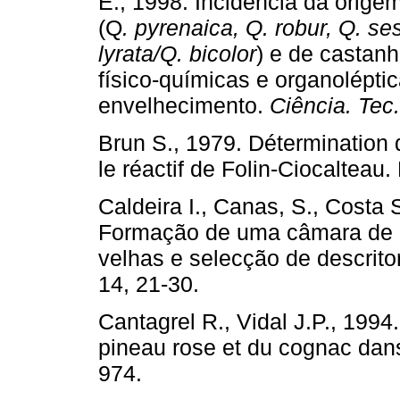
E., 1998. Incidência da orig
(Q
. pyrenaica, Q. robur, Q. ses
lyrata/Q. bicolor
) e de castan
físico-químicas e organolépt
envelhecimento.
Ciência. Tec. 
Brun S., 1979. Détermination
le réactif de Folin-Ciocalteau.
Caldeira I., Canas, S., Costa S
Formação de uma câmara de p
velhas e selecção de descrito
14, 21-30.
Cantagrel R., Vidal J.P., 1994
pineau rose et du cognac dans
974.