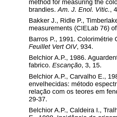
method for measuring the colo
brandies.
Am. J. Enol. Vitic.
, 
Bakker J., Ridle P., Timberlak
measurements (CIELab 76) of 
Barros P., 1991. Colorimétrie
Feuillet Vert OIV
, 934.
Belchior A.P., 1986. Aguarden
fabrico.
Escanção
, 3, 15.
Belchior A.P., Carvalho E., 1
envelhecidas: método espectr
relação com os teores em fenó
29-37.
Belchior A.P., Caldeira I., Tr