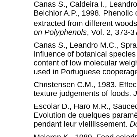
Canas S., Caldeira I., Leandr
Belchior A.P., 1998. Phenoli
extracted from different wood
on Polyphenols
, Vol. 2, 373-3
Canas S., Leandro M.C., Spran
Influence of botanical species
content of low molecular wei
used in Portuguese cooperag
Christensen C.M., 1983. Effec
texture judgements of foods.
Escolar D., Haro M.R., Sauced
Evolution de quelques paramè
pendant leur vieillissement.
D
Mclaren K., 1980. Food colori