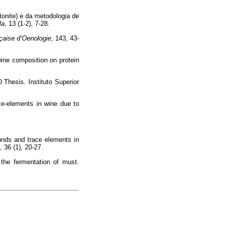
tonite) e da metodologia de
la
, 13 (1-2), 7-28.
çaise d’Oenologie
, 143, 43-
 wine composition on protein
 Thesis. Instituto Superior
ce-elements in wine due to
unds and trace elements in
, 36 (1), 20-27.
 the fermentation of must.