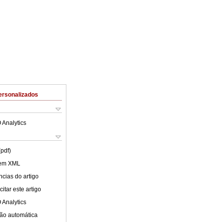
ersonalizados
 Analytics
(pdf)
 em XML
cias do artigo
itar este artigo
 Analytics
ão automática