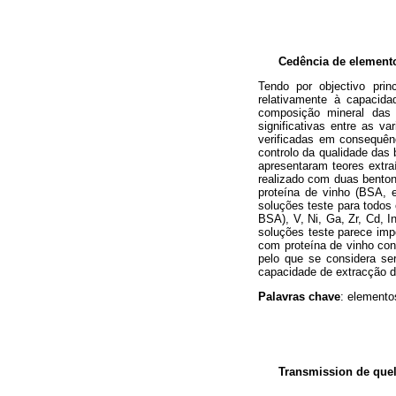
Cedência de elemento
Tendo por objectivo prin
relativamente à capacida
composição mineral das
significativas entre as v
verificadas em consequênc
controlo da qualidade das
apresentaram teores extra
realizado com duas benton
proteína de vinho (BSA, e
soluções teste para todo
BSA), V, Ni, Ga, Zr, Cd, I
soluções teste parece imp
com proteína de vinho con
pelo que se considera se
capacidade de extracção d
Palavras chave
: elemento
Transmission de quel