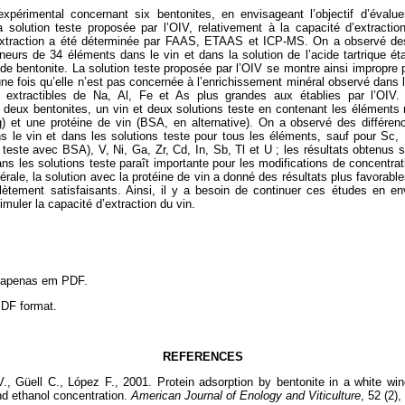
périmental concernant six bentonites, en envisageant l’objectif d’évalu
a solution teste proposée par l’OIV, relativement à la capacité d’extracti
extraction a été déterminée par FAAS, ETAAS et ICP-MS. On a observé des 
neurs de 34 éléments dans le vin et dans la solution de l’acide tartrique éta
de bentonite. La solution teste proposée par l’OIV se montre ainsi impropre p
 une fois qu’elle n’est pas concernée à l’enrichissement minéral observé dans 
 extractibles de Na, Al, Fe et As plus grandes aux établies par l’OI
 deux bentonites, un vin et deux solutions teste en contenant les éléments
) et une protéine de vin (BSA, en alternative). On a observé des différence
ns le vin et dans les solutions teste pour tous les éléments, sauf pour Sc,
teste avec BSA), V, Ni, Ga, Zr, Cd, In, Sb, Tl et U ; les résultats obtenus 
ns les solutions teste paraît importante pour les modifications de concentrat
rale, la solution avec la protéine de vin a donné des résultats plus favorable
tement satisfaisants. Ainsi, il y a besoin de continuer ces études en env
imuler la capacité d’extraction du vin.
l apenas em PDF.
 PDF format.
REFERENCES
, Güell C., López F., 2001. Protein adsorption by bentonite in a white win
nd ethanol concentration.
American Journal of Enology and Viticulture
, 52 (