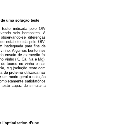
 de uma solução teste
o teste indicada pelo OIV
lvendo seis bentonites. A
bservando-se diferenças
ico estabelecida pelo OIV,
im inadequada para fins de
 vinho. Algumas bentonites
do ensaio de extracção foi
no vinho (K, Ca, Na e Mg),
s de teores no vinho e nas
Na, Mg (solução teste com
a da proteína utilizada nas
De um modo geral a solução
ompletamente satisfatórios
 teste capaz de simular a
 l’optimisation d’une