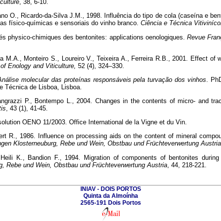
culture
, 38, 6-10.
 O., Ricardo-da-Silva J.M., 1998. Influência do tipo de cola (caseína e ben
cas físico-químicas e sensoriais do vinho branco.
Ciência e Técnica Vitiviníco
tés physico-chimiques des bentonites: applications oenologiques.
Revue Fran
a M.A., Monteiro S., Loureiro V., Teixeira A., Ferreira R.B., 2001. Effect of
of Enology and Viticulture,
52 (4), 324–330.
Análise molecular das proteínas responsáveis pela turvação dos vinhos
. PhD
e Técnica de Lisboa, Lisboa.
Pangrazzi P., Bontempo L., 2004. Changes in the contents of micro- and tra
tis
, 43 (1), 41-45.
olution OENO 11/2003. Office International de la Vigne et du Vin.
ert R., 1986. Influence on processing aids on the content of mineral compo
ungen Klosterneuburg, Rebe und Wein, Obstbau und Früchteverwertung Austria
Heili K., Bandion F., 1994. Migration of components of bentonites during
rg, Rebe und Wein, Obstbau und Früchteverwertung Austria
, 44, 218-221.
INIAV - DOIS PORTOS
Quinta da Almoínha
2565-191 Dois Portos