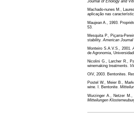
Journal of Enology and Viti
Machado-nunes M., Laureano
aplicação nas característi
Maujean A., 1993. Proprié
53.
Mesquita P., Piçarra-Pereir
stability.
American Journal 
Monteiro S.A.V.S., 2001.
de Agronomia, Universidad
Nicolini G., Larcher R., 
winemaking treatments.
Vi
OIV, 2003. Bentonites. Res
Postel W., Meier B., Mark
wine. I. Bentonite.
Mitteil
Wurzinger A., Netzer M., 
Mitteilungen Klosterneubu