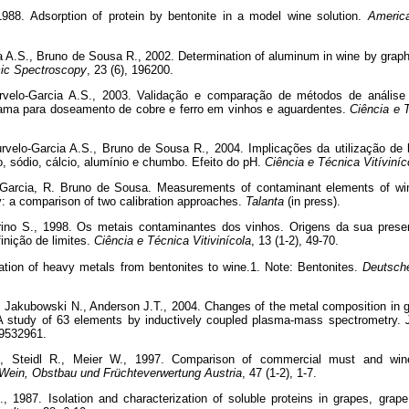
988. Adsorption of protein by bentonite in a model wine solution.
Americ
.
a A.S., Bruno de Sousa R., 2002. Determination of aluminum in wine by graph
ic Spectroscopy
, 23 (6), 196200.
urvelo-Garcia A.S., 2003. Validação e comparação de métodos de análise
ma para doseamento de cobre e ferro em vinhos e aguardentes.
Ciência e T
urvelo-Garcia A.S., Bruno de Sousa R., 2004. Implicações da utilização de 
o, sódio, cálcio, alumínio e chumbo. Efeito do pH.
Ciência e Técnica Vitíviníc
o-Garcia, R. Bruno de Sousa. Measurements of contaminant elements of win
 a comparison of two calibration approaches.
Talanta
(in press).
rino S., 1998. Os metais contaminantes dos vinhos. Origens da sua presen
inição de limites.
Ciência e Técnica Vitivinícola
, 13 (1-2), 49-70.
tion of heavy metals from bentonites to wine.1. Note: Bentonites.
Deutsch
Jakubowski N., Anderson J.T., 2004. Changes of the metal composition in 
A study of 63 elements by inductively coupled plasma-mass spectrometry.
29532961.
, Steidl R., Meier W., 1997. Comparison of commercial must and win
Wein, Obstbau und Früchteverwertung Austria
, 47 (1-2), 1-7.
., 1987. Isolation and characterization of soluble proteins in grapes, grap