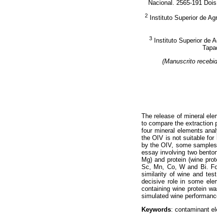
Nacional. 2565-191 Dois
2
Instituto Superior de A
3
Instituto Superior de 
Tapad
(Manuscrito recebi
The release of mineral ele
to compare the extraction p
four mineral elements ana
the OIV is not suitable fo
by the OIV, some samples s
essay involving two benton
Mg) and protein (wine prot
Sc, Mn, Co, W and Bi. For
similarity of wine and tes
decisive role in some ele
containing wine protein wa
simulated wine performance
Keywords
: contaminant el