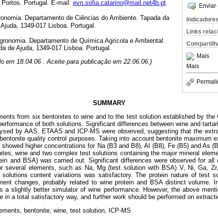
 Portos. Portugal. E-mail:
evn.sofia.catarino@mail.net4b.pt
Enviar 
gronomia. Departamento de Ciências do Ambiente. Tapada da
Indicadore
Ajuda, 1349-017 Lisboa. Portugal.
Links rela
Agronomia. Departamento de Química Agrícola e Ambiental.
Compartilh
a de Ajuda, 1349-017 Lisboa. Portugal.
Mais
do em 18.04.06 . Aceite para publicação em 22.06.06.)
Mais
Permali
SUMMARY
ments from six bentonites to wine and to the test solution established by the
erformance of both solutions. Significant differences between wine and tartaric 
lysed by AAS, ETAAS and ICP-MS were observed, suggesting that the extra
r bentonite quality control purposes. Taking into account bentonite maximum 
howed higher concentrations for Na (B3 and B8), Al (B8), Fe (B5) and As (B9
ites, wine and two complex test solutions containing the major mineral elem
ein and BSA) was carried out. Significant differences were observed for all
 several elements, such as Na, Mg (test solution with BSA) V, Ni, Ga, Zr,
t solutions content variations was satisfactory. The protein nature of test
ment changes, probably related to wine protein and BSA distinct volume. In 
s a slightly better simulator of wine performance. However, the above menti
 in a total satisfactory way, and further work should be performed on extracti
ements, bentonite, wine, test solution, ICP-MS