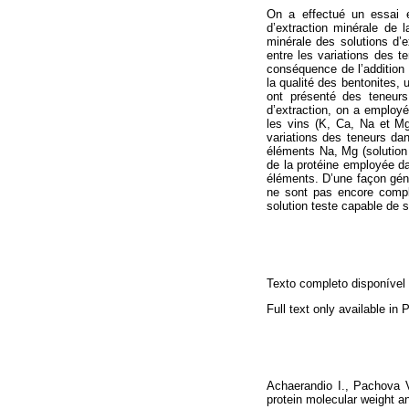
On a effectué un essai ex
d’extraction minérale de l
minérale des solutions d’
entre les variations des te
conséquence de l’addition 
la qualité des bentonites,
ont présenté des teneurs
d’extraction, on a employé
les vins (K, Ca, Na et Mg
variations des teneurs da
éléments Na, Mg (solution 
de la protéine employée da
éléments. D’une façon géné
ne sont pas encore complè
solution teste capable de s
Texto completo disponíve
Full text only available in
Achaerandio I., Pachova V.
protein molecular weight a