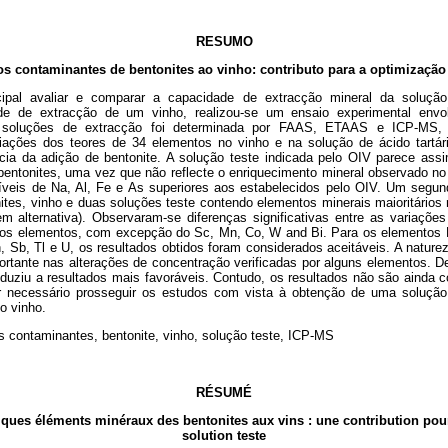
RESUMO
s contaminantes de bentonites ao vinho: contributo para a optimização
cipal avaliar e comparar a capacidade de extracção mineral da soluçã
de de extracção de um vinho, realizou-se um ensaio experimental envo
 soluções de extracção foi determinada por FAAS, ETAAS e ICP-MS, o
ariações dos teores de 34 elementos no vinho e na solução de ácido tartár
ia da adição de bentonite. A solução teste indicada pelo OIV parece ass
 bentonites, uma vez que não reflecte o enriquecimento mineral observado no
íveis de Na, Al, Fe e As superiores aos estabelecidos pelo OIV. Um segun
ites, vinho e duas soluções teste contendo elementos minerais maioritários 
m alternativa). Observaram-se diferenças significativas entre as variaçõe
s os elementos, com excepção do Sc, Mn, Co, W and Bi. Para os elementos 
n, Sb, Tl e U, os resultados obtidos foram considerados aceitáveis. A naturez
ortante nas alterações de concentração verificadas por alguns elementos. 
duziu a resultados mais favoráveis. Contudo, os resultados não são ainda c
r necessário prosseguir os estudos com vista à obtenção de uma solução
o vinho.
s contaminantes, bentonite, vinho, solução teste, ICP-MS
RÉSUMÉ
ques éléments minéraux des bentonites aux vins : une contribution pour
solution teste