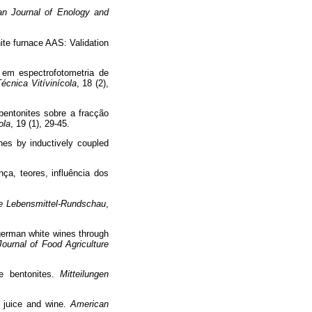
an Journal of Enology and
ite furnace AAS: Validation
 em espectrofotometria de
écnica Vitívinícola
, 18 (2),
bentonites sobre a fracção
ola
, 19 (1), 29-45.
es by inductively coupled
ça, teores, influência dos
e Lebensmittel-Rundschau
,
german white wines through
Journal of Food Agriculture
e bentonites.
Mitteilungen
e juice and wine.
American