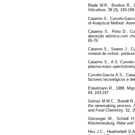
Blade W.R., Boulton R., 1
Viticulture
, 39 (3), 193-199
Catarino S., Curvelo-Garci
of Analytical Method.
Atom
Catarino S., Pinto D., C
absorção atómica com cha
65-76.
Catarino S., Soares J., C
mineral de vinhos: potássi
Catarino S., A.S. Curvel
plasma-mass spectrometry:
Curvelo-Garcia A.S., Cata
factores tecnológicos e def
Enkelmann R., 1988. Migra
84, 243-247.
Gómez M.M.C., Brandt R., 
the winemaking process. 
and Food Chemistry
, 52, 
Gössinger M., Schödl H.
Klosterneuburg, Rebe und 
Hsu J.C., Heatherbell D.A