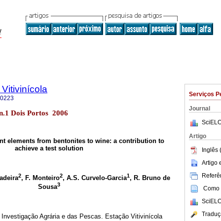
Vitivinícola
Serviços P
-0223
Journal
1 n.1 Dois Portos 2006
SciELO
Artigo
t elements from bentonites to wine: a contribution to
achieve a test solution
Inglês 
Artigo
Referên
2
2
1
adeira
, F. Monteiro
, A.S. Curvelo-Garcia
,
R. Bruno de
3
Sousa
Como c
SciELO
Traduç
 Investigação Agrária e das Pescas. Estação Vitivinícola