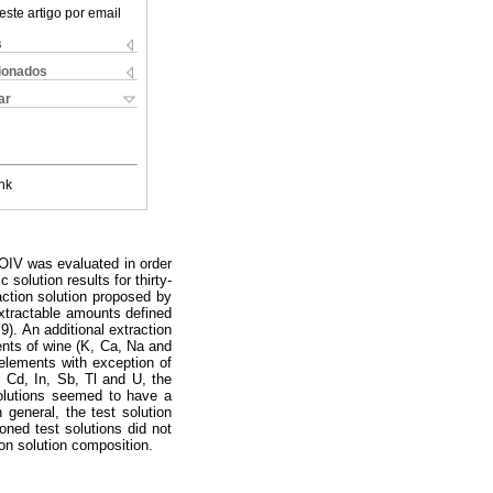
este artigo por email
s
cionados
ar
nk
 OIV was evaluated in order
solution results for thirty-
ction solution proposed by
extractable amounts defined
). An additional extraction
ents of wine (K, Ca, Na and
 elements with exception of
 Cd, In, Sb, Tl and U, the
 solutions seemed to have a
general, the test solution
oned test solutions did not
on solution composition.