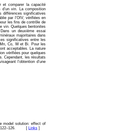
er et comparer la capacité
on d’un vin. La composition
différences significatives
blie par l’OIV, vérifiées en
our les fins de contrôle de
le vin. Quelques bentonites
V. Dans un deuxième essai
 minéraux majoritaires dans
s significatives entre les
 Mn, Co, W et Bi. Pour les
sont acceptables. La nature
ion vérifiées pour quelques
s. Cependant, les résultats
isageant l’obtention d’une
e model solution: effect of
2), 122–126. [
Links
]