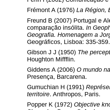
Frémont A (1976)
La Région,
Freund B (2007) Portugal e 
comparação insólita.
In Geoph
Geografia. Homenagem a Jor
Geográficos, Lisboa: 335-359.
Gibson J J (1950)
The percept
Houghton Miffflin.
Giddens A (2006)
O mundo na 
Presença, Barcarena.
Gumuchian H (1991)
Représe
territoire
. Anthropos, Paris.
Popper K (1972)
Objective kn