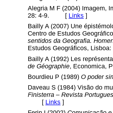
Alegria M F (2004) Imagem, I
28: 4-9. [
Links
]
Bailly A (2007) Une épistémo
Centro de Estudos Geográfico
sentidos da Geografia. Home
Estudos Geográficos, Lisboa:
Bailly A (1992) Les représent
de Géographie
, Economica, P
Bourdieu P (1989)
O poder si
Daveau S (1984) Visão do mun
Finisterra – Revista Portugue
[
Links
]
Ferin I (2002)
Comunicação e c