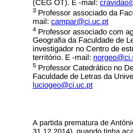
(CEG OT). E -mail:
cravidao@
3
Professor associado da Fac
mail:
campar@ci.uc.pt
4
Professor associado com a
Geografia da Faculdade de L
investigador no Centro de es
território. E -mail:
norgeo@ci.
5
Professor Catedrático no D
Faculdade de Letras da Unive
luciogeo@ci.uc.pt
A partida prematura de Antón
31.12.2014), quando tinha ac