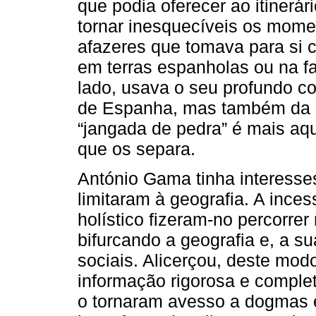
que podia oferecer ao itine­r
tornar inesquecíveis os mom
afazeres que tomava para si 
em terras espa­nholas ou na fa
lado, usava o seu profundo c
de Espanha, mas também da su
“jangada de pedra” é mais aqu
que os separa.
António Gama tinha interesse
limitaram à geografia. A in
holístico fizeram-no percorrer
bifurcando a geografia e, a su
sociais. Alicerçou, deste mo
informação rigorosa e com­ple
o tornaram avesso a dogmas e