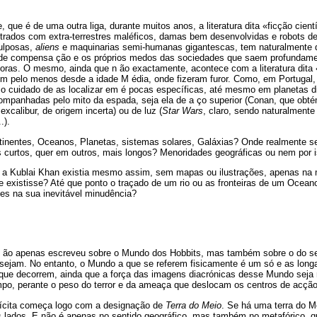
 que é de uma outra liga, durante muitos anos, a literatura dita «ficção cientí
ustrados com extra-terrestres maléficos, damas bem desenvolvidas e robots d
pulposas,
aliens
e maquinarias semi-humanas gigantescas, tem naturalmente 
 de compensa ção e os próprios medos das sociedades que saem profundame
oras. O mesmo, ainda que n ão exactamente, acontece com a literatura dita 
êm pelo menos desde a idade M édia, onde fizeram furor. Como, em Portugal, 
 o cuidado de as localizar em é pocas específicas, até mesmo em planetas di
companhadas pelo mito da espada, seja ela de a ço superior (Conan, que obt
excalibur, de origem incerta) ou de luz (
Star Wars
, claro, sendo naturalment
.).
tinentes, Oceanos, Planetas, sistemas solares, Galáxias? Onde realmente s
 curtos, quer em outros, mais longos? Menoridades geográficas ou nem por 
 a Kublai Khan existia mesmo assim, sem mapas ou ilustrações, apenas na 
e existisse? Até que ponto o traçado de um rio ou as fronteiras de um Ocea
tes na sua inevitável minudência?
 n ão apenas escreveu sobre o Mundo dos Hobbits, mas também sobre o do s
ejam. No entanto, o Mundo a que se referem fisicamente é um só e as longa
, que decorrem, ainda que a força das imagens diacrónicas desse Mundo seja 
o, perante o peso do terror e da ameaça que deslocam os centros de acção
lícita começa logo com a designação de
Terra do Meio
. Se há uma terra do 
 lados. E não é apenas no sentido geográfico, mas também no metafórico, qu