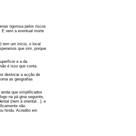
enas rigorosa pelos riscos
. E nem a eventual morte
 tem um início, o local
 esperamos que sim, porque
uperfície e a da
 não é isso que conta.
or deslocar a acção de
orna as geografias
 ainda que simplificados
logo na pá gina seguinte,
tal (nem à oriental...), e
aficamente não
ou hindu. Acredito em