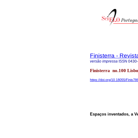
Finisterra - Revi
versão impressa
ISSN
0430
Finisterra no.100 Lisb
https://doi.org/10.18055/Finis78
Espaços inventados, a Ve