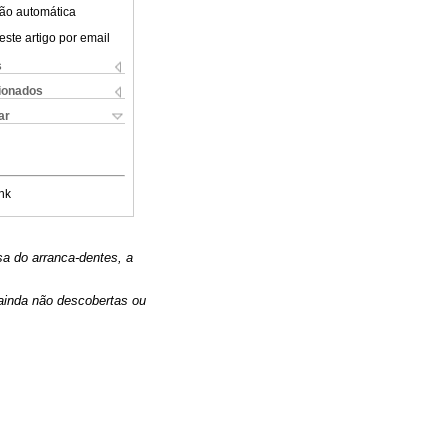
ão automática
este artigo por email
s
cionados
ar
nk
sa do arranca-dentes, a
inda não descobertas ou