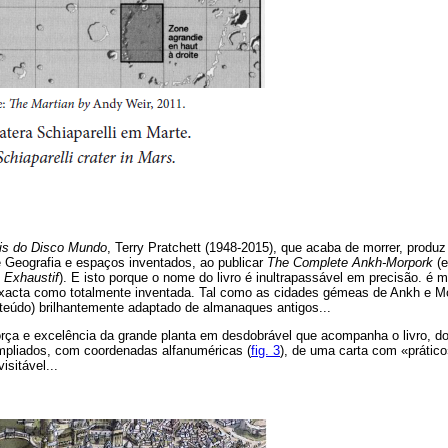
is do Disco Mundo
, Terry Pratchett (1948-2015), que acaba de morrer, produz
re Geografia e espaços inventados, ao publicar
The Complete Ankh-Morpork
(e
 Exhaustif
). E isto porque o nome do livro é inultrapassável em precisão. é 
xacta como totalmente inventada. Tal como as cidades gémeas de Ankh e Mo
teúdo) brilhantemente adaptado de almanaques antigos...
ça e excelência da grande planta em desdobrável que acompanha o livro, do 
liados, com coordenadas alfanuméricas (
fig. 3
), de uma carta com «prático
isitável...