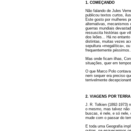
1. COMEÇANDO
Não falando de Jules Verne,
publicou textos curtos, il
Este gosto por mulheres 
alternativas, mecanismos
guerras mundiais devastad
ressuscita histórias que v
dos leões... Há no entanto
distintas, muitas vezes a
sepultura «megalítica», ou 
frequentemente péssimos..
Mas onde ficam ilhas, Con
situações, quer em tempos
O que Marco Polo contava
nem sequer era preciso qu
terrivelmente decepcionan
2. VIAGENS POR TERRA
J. R. Tolkien (1892-1973)
o mesmo, mas talvez não s
buscas, é nele, e só nele
mude com o passar do temp
E toda uma Geografia imp
outras, se esquecermos os