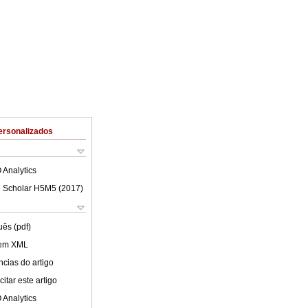
ersonalizados
 Analytics
 Scholar H5M5 (
2017
)
uês (pdf)
 em XML
cias do artigo
itar este artigo
 Analytics