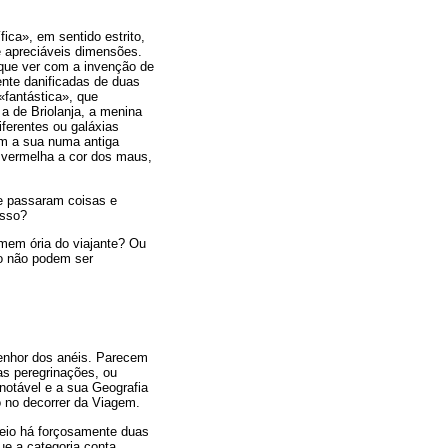
fica», em sentido estrito,
e apreciáveis dimensões.
que ver com a invenção de
nte danificadas de duas
«fantástica», que
a de Briolanja, a menina
ferentes ou galáxias
ém a sua numa antiga
e vermelha a cor dos maus,
e passaram coisas e
isso?
mem ória do viajante? Ou
no não podem ser
enhor dos anéis. Parecem
s peregrinações, ou
notável e a sua Geografia
 no decorrer da Viagem.
Meio há forçosamente duas
e a categoria conta.