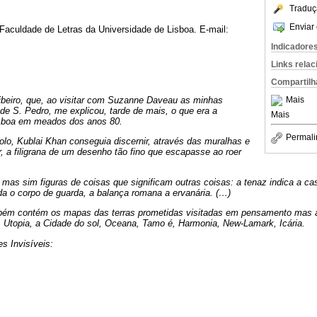
Traduç
Enviar 
 Faculdade de Letras da Universidade de Lisboa. E-mail:
Indicadore
Links rela
Compartilh
beiro, que, ao visitar com Suzanne Daveau as minhas
Mais
e S. Pedro, me explicou, tarde de mais, o que era a
Mais
isboa em meados dos anos 80.
Permali
lo, Kublai Khan conseguia discernir, através das muralhas e
ir, a filigrana de um desenho tão fino que escapasse ao roer
as sim figuras de coisas que significam outras coisas: a tenaz indica a ca
rda o corpo de guarda, a balança romana a ervanária. (…)
bém contém os mapas das terras prometidas visitadas em pensamento mas a
, Utopia, a Cidade do sol, Oceana, Tamo é, Harmonia, New-Lamark, Icária.
es Invisíveis: