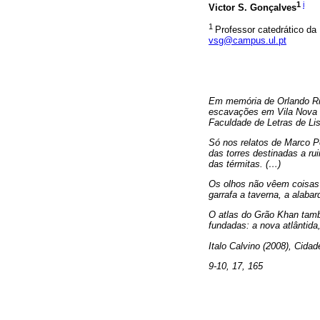
1
i
Victor S. Gonçalves
1
Professor catedrático da
vsg@campus.ul.pt
Em memória de Orlando Ri
escavações em Vila Nova d
Faculdade de Letras de L
Só nos relatos de Marco Po
das torres destinadas a ru
das térmitas. (…)
Os olhos não vêem coisas m
garrafa a taverna, a alaba
O atlas do Grão Khan tam
fundadas: a nova atlântida
Italo Calvino (2008), Cidad
9-10, 17, 165