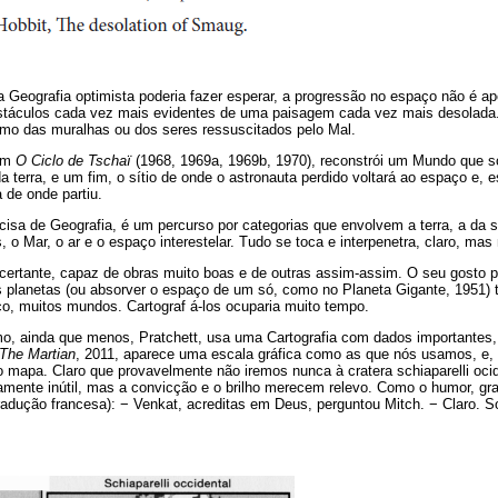
Geografia optimista poderia fazer esperar, a progressão no espaço não é ap
bstáculos cada vez mais evidentes de uma paisagem cada vez mais desolada
smo das muralhas ou dos seres ressuscitados pelo Mal.
 em
O Ciclo de Tschaï
(1968, 1969a, 1969b, 1970), reconstrói um Mundo que só
 terra, e um fim, o sítio de onde o astronauta perdido voltará ao espaço e,
 de onde partiu.
cisa de Geografia, é um percurso por categorias que envolvem a terra, a da s
 o Mar, o ar e o espaço interestelar. Tudo se toca e interpenetra, claro, mas
certante, capaz de obras muito boas e de outras assim-assim. O seu gosto p
s planetas (ou absorver o espaço de um só, como no Planeta Gigante, 1951) t
co, muitos mundos. Cartograf á-los ocuparia muito tempo.
mo, ainda que menos, Pratchett, usa uma Cartografia com dados importantes,
The
Martian
, 2011, aparece uma escala gráfica como as que nós usamos, e, 
 mapa. Claro que provavelmente não iremos nunca à cratera schiaparelli ociden
amente inútil, mas a convicção e o brilho merecem relevo. Como o humor, gr
tradução francesa): − Venkat, acreditas em Deus, perguntou Mitch. − Claro. S