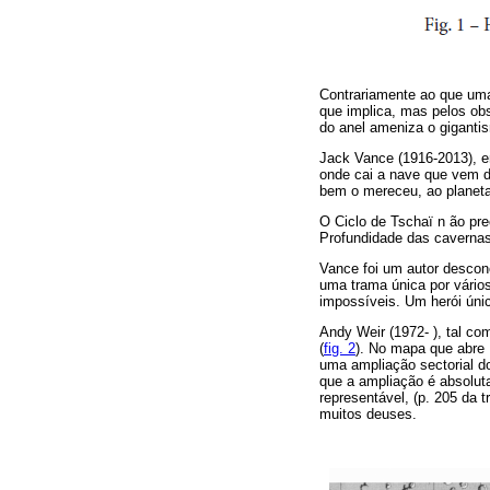
Contrariamente ao que uma 
que implica, mas pelos o
do anel ameniza o giganti
Jack Vance (1916-2013),
onde cai a nave que vem da
bem o mereceu, ao planeta
O Ciclo de Tschaï n ão pre
Profundidade das cavernas,
Vance foi um autor descon
uma trama única por vário
impossíveis. Um herói úni
Andy Weir (1972- ), tal co
(
fig. 2
). No mapa que abre
uma ampliação sectorial do
que a ampliação é absolut
representável, (p. 205 da 
muitos deuses.