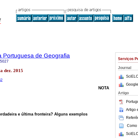
sta Portuguesa de Geografia
Serviços P
-5027
Journal
oa dez. 2015
SciELO
62
Google
NOTA
Artigo
Portug
Artigo
rdadeira e última fronteira? Alguns exemplos
Referên
Como c
SciELO