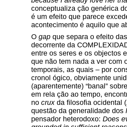
conceptualiza ção genérica do
é um efeito que parece exce
acontecimento é aquilo que a
O
gap
que separa o efeito da
decorrente da COMPLEXIDADE
entre os seres e os objectos
que não tem nada a ver com 
temporais, as quais – por co
cronol ógico, obviamente uni
(aparentemente) “banal” sobr
em rela ção ao tempo, encont
no
crux
da filosofia ocidental 
questão da generalidade dos
pensador heterodoxo:
Does ev
grounded in sufficient reason