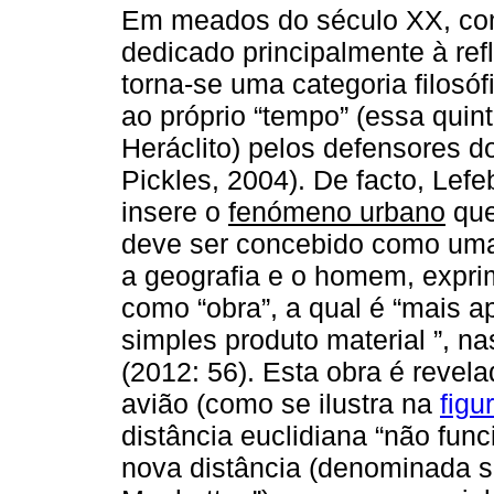
Em meados do século XX, com
dedicado principalmente à re
torna-se uma categoria filosó
ao próprio “tempo” (essa quint
Heráclito) pelos defensores 
Pickles, 2004). De facto, Lef
insere o
fenómeno urbano
que
deve ser concebido como uma 
a geografia e o homem, expr
como “obra”, a qual é “mais a
simples produto material ”, na
(2012: 56). Esta obra é revela
avião (como se ilustra na
figu
distância euclidiana “não fun
nova distância (denominada si