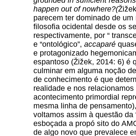
happen out of nowhere?(
Žižek
parecem ter dominado de um
filosofia ocidental desde os 
respectivamente, por “ transc
e “ontológico”,
accaparé
quase
e protagonizado hegemonicam
espantoso (Žižek, 2014: 6) é
culminar em alguma noção d
de conhecimento é que dete
realidade e nos relacionamos
acontecimento primordial repr
mesma linha de pensamento), 
voltamos assim à questão da “
esboçada a propó sito do AM
de algo novo que prevalece e