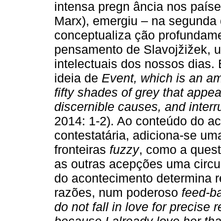
intensa pregn ância nos país
Marx), emergiu – na segunda
conceptualiza ção profundame
pensamento de Slavojžižek, u
intelectuais dos nossos dias.
ideia de
Event, which is an a
fifty shades of grey that appe
discernible causes, and interr
2014: 1-2). Ao conteúdo do ac
contestatária, adiciona-se um
fronteiras
fuzzy
, como a quest
as outras acepções uma circul
do acontecimento determina r
razões, num poderoso
feed-b
do not fall in love for precise 
because I already love her that 