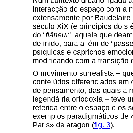
Num contexto urbano ligado à
interacção do espaço com a m
extensamente por Baudelaire 
século XiX (e princípios do s
do “
flâneur
”, aquele que deam
definido, para al ém de “pass
psíquicas e caprichos emocio
modificando com a transição 
O movimento surrealista – que
conte údos diferenciados em d
de pensamento, das quais a m
legendá ria ortodoxia – teve 
referida entre o espaço e os
exemplos paradigmáticos de «
Paris» de aragon (
fig. 3
).