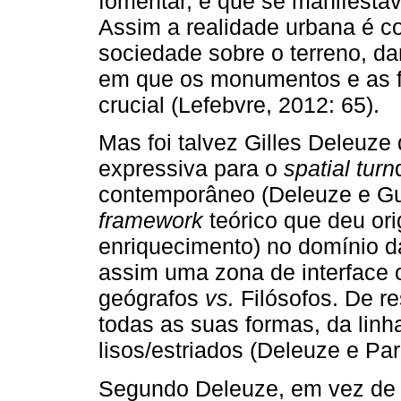
fomentar, e que se manifesta
Assim a realidade urbana é c
sociedade sobre o terreno, d
em que os monumentos e as 
crucial (Lefebvre, 2012: 65).
Mas foi talvez Gilles Deleuze
expressiva para o
spatial turn
contemporâneo (Deleuze e Gua
framework
teórico que deu ori
enriquecimento) no domínio da
assim uma zona de interface 
geógrafos
vs.
Filósofos. De r
todas as suas formas, da linh
lisos/estriados (Deleuze e Par
Segundo Deleuze, em vez de 