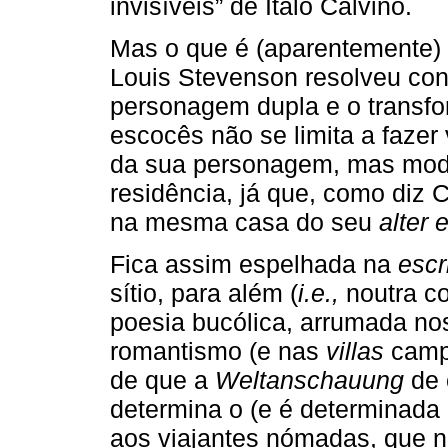
invisíveis” de Ítalo Calvino.
Mas o que é (aparentemente) 
Louis Stevenson resolveu con
personagem dupla e o transfo
escocês não se limita a fazer
da sua personagem, mas modi
residência, já que, como diz 
na mesma casa do seu
alter 
Fica assim espelhada na
escr
sítio, para além (
i.e.,
noutra c
poesia bucólica, arrumada n
romantismo (e nas
villas
campe
de que a
Weltanschauung
de 
determina o (e é determinada
aos viajantes nómadas, que 