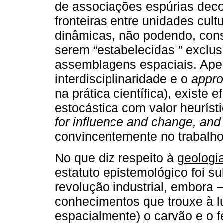
de associações espúrias deco
fronteiras entre unidades cul
dinâmicas, não podendo, co
serem “estabelecidas ” exclusi
assemblagens espaciais. Ape
interdisciplinaridade e o
appr
na prática científica), exist
estocástica com valor heuríst
for influence and change, and 
convincentemente no trabalho
No que diz respeito à
geologi
estatuto epistemológico foi s
revolução industrial, embora 
conhecimentos que trouxe à lu
espacialmente) o carvão e o f