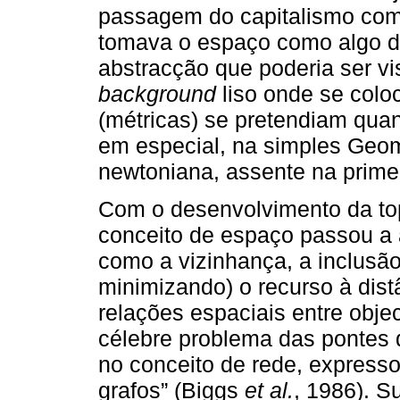
passagem do capitalismo comer
tomava o espaço como algo d
abstracção que poderia ser v
background
liso onde se colo
(métricas) se pretendiam qua
em especial, na simples Geo
newtoniana, assente na primei
Com o desenvolvimento da top
conceito de espaço passou a 
como a vizinhança, a inclusão
minimizando) o recurso à dist
relações espaciais entre obje
célebre problema das pontes d
no conceito de rede, express
grafos” (Biggs
et al.
, 1986). S