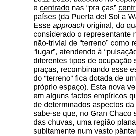
e
centrado
nas “pra ças”
centr
países (da Puerta del Sol a Wa
Esse
approach
original, do qu
considerado o representante 
não-trivial de “terreno” como 
“lugar”, atendendo à “pulsação
diferentes tipos de ocupação 
praças, recombinando esse e
do “terreno” fica dotada de u
próprio espaço). Esta nova ve
em alguns factos empíricos q
de determinados aspectos da g
sabe-se que, no Gran Chaco s
das chuvas, uma região plana
subitamente num vasto pântan