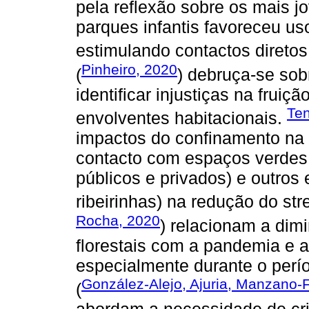
pela reflexão sobre os mais j
parques infantis favoreceu us
estimulando contactos diretos
Pinheiro, 2020
(
) debruça-se sob
identificar injustiças na frui
Ten
envolventes habitacionais.
impactos do confinamento na
contacto com espaços verdes 
públicos e privados) e outros
ribeirinhas) na redução do stre
Rocha, 2020
) relacionam a dim
florestais com a pandemia e 
especialmente durante o perí
González-Alejo, Ajuria, Manzano-
(