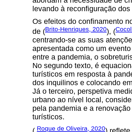
abordam a necessidade de cria
levando à reconfiguração dos
Os efeitos do confinamento no
Brito-Henriques, 2020
Cocol
de (
), (
centrando-se as suas atençõe
apresentada como um evento s
entre a pandemia, o sobreturis
No segundo texto, é equacio
turísticos em resposta à pan
dos inquilinos e colocando em
Já o terceiro, perspetiva med
urbano ao nível local, consid
pela pandemia e a renovação 
turísticos.
Roque de Oliveira, 2020
(
) reflet