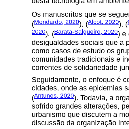
desta tecnologia em ambient
Os manuscritos que se segue
Mondardo, 2020
Alcot, 2020
(
), (
), (
2020
Barata-Salgueiro, 2020
), (
) e 
desigualdades sociais que a 
como casos de estudo os gru
comunidades tradicionais e 
correntes de solidariedade ju
Seguidamente, o enfoque é c
cidades, onde as epidemias sã
Antunes, 2020
(
). Todavia, a or
sofrido grandes alterações, p
urbanismo que discutem a mor
discussão da organização inte