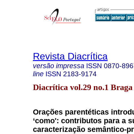
Revista Diacrítica
versão impressa
ISSN
0870-896
line
ISSN
2183-9174
Diacrítica vol.29 no.1 Brag
Orações parentéticas introd
‘como': contributos para a s
caracterização semântico-p