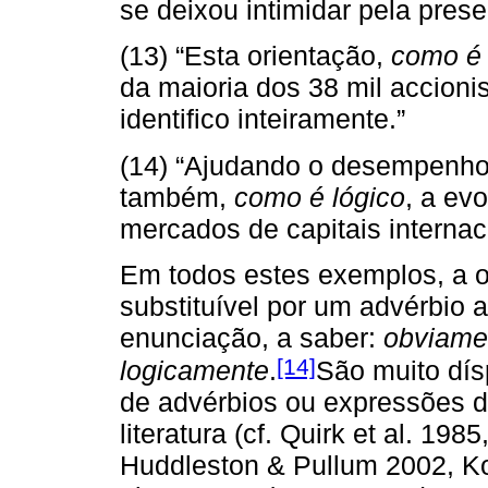
se deixou intimidar pela pres
(13) “Esta orientação,
como é 
da maioria dos 38 mil accioni
identifico inteiramente.”
(14) “Ajudando o desempenho
também,
como é lógico
, a ev
mercados de capitais internac
Em todos estes exemplos, a o
substituível por um advérbio a
enunciação, a saber:
obviame
[14]
logicamente
.
São muito dís
de advérbios ou expressões de
literatura (cf. Quirk et al. 198
Huddleston & Pullum 2002, K