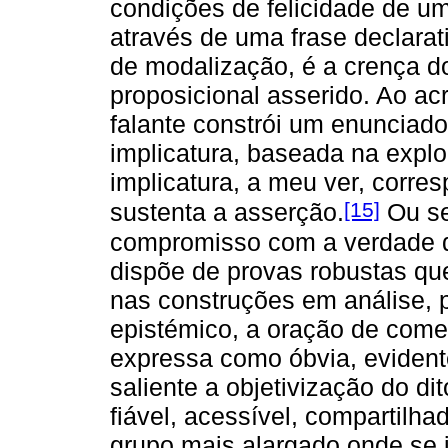
condições de felicidade de u
através de uma frase declara
de modalização, é a crença d
proposicional asserido. Ao ac
falante constrói um enunciad
implicatura, baseada na exp
implicatura, a meu ver, corre
[15]
sustenta a asserção.
Ou sej
compromisso com a verdade do
dispõe de provas robustas qu
nas construções em análise, 
epistémico, a oração de comen
expressa como óbvia, evident
saliente a objetivização do d
fiável, acessível, compartilh
grupo mais alargado onde se in