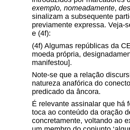
exemplo, nomeadamente
,
de
sinalizam a subsequente part
previamente expressa. Veja-se
e (4f):
(4f) Algumas repúblicas da CE
moeda própria, designadament
manifestou].
Note-se que a relação discurs
natureza anafórica do conecto
predicado da âncora.
É relevante assinalar que há 
toca ao conteúdo da oração d
concretamente, voltando ao ex
um membro do conjunto ‘algum