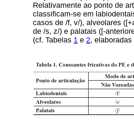
Relativamente ao ponto de art
classificam-se em labiodentais
casos de /f, v/), alveolares ([
de /s, z/) e palatais ([-anterio
(cf. Tabelas
1
e
2
, elaborada