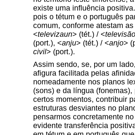
existe uma influência positiva.
pois o tétum e o português pa
comum, conforme atestam as s
<
televizaun
> (tét.) / <
televisã
(port.), <
anju
> (tét.) / <
anjo
> (
civil
> (port.).
Assim sendo, se, por um lado
afigura facilitada pelas afini
nomeadamente nos planos lexic
(sons) e da língua (fonemas),
certos momentos, contribuir p
estruturas desviantes no plan
pensarmos concretamente no 
evidente transferência positiv
em tétum e em português que 