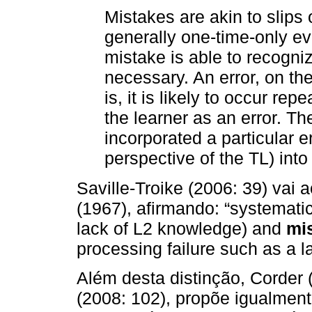
Mistakes are akin to slips 
generally one-time-only e
mistake is able to recognize
necessary. An error, on th
is, it is likely to occur re
the learner as an error. Th
incorporated a particular 
perspective of the TL) into
Saville-Troike (2006: 39) vai
(1967), afirmando: “systemati
lack of L2 knowledge) and
mi
processing failure such as a 
Além desta distinção, Corder 
(2008: 102), propõe igualment