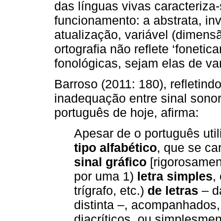
das línguas vivas caracteriz
funcionamento: a abstrata, inv
atualização, variável (dimensã
ortografia não reflete ‘foneti
fonológicas, sejam elas de var
Barroso (2011: 180), refletin
inadequação entre sinal sonoro
português de hoje, afirma:
Apesar de o português uti
tipo alfabético
, que se ca
sinal gráfico
[rigorosame
por uma 1)
letra simples
,
trígrafo, etc.)
de letras
– d
distinta –, acompanhados,
diacríticos, ou simplesme