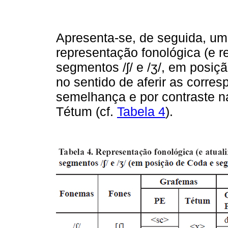
Apresenta-se, de seguida, uma
representação fonológica (e r
segmentos /ʃ/ e /ʒ/, em posi
no sentido de aferir as corre
semelhança e por contraste n
Tétum (cf.
Tabela 4
).