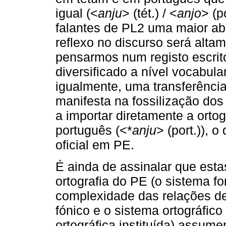
igual (<
anju
> (tét.) / <
anjo
> (p
falantes de PL2 uma maior ab
reflexo no discurso será alta
pensarmos num registo escrit
diversificado a nível vocabular
igualmente, uma transferência
manifesta na fossilização do
a importar diretamente a orto
português (<*
anju
> (port.)), 
oficial em PE.
É ainda de assinalar que esta
ortografia do PE (o sistema fo
complexidade das relações de
fónico e o sistema ortográfic
ortográfica instituída) assu