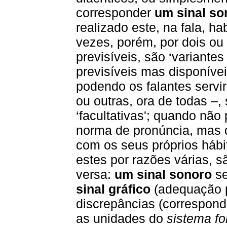
corresponder
um sinal so
realizado este, na fala, h
vezes, porém, por dois ou
previsíveis, são ‘variante
previsíveis mas disponíve
podendo os falantes servi
ou outras, ora de todas –, 
‘facultativas'; quando não
norma de pronúncia, mas 
com os seus próprios hábit
estes por razões várias, sã
versa:
um sinal sonoro
se
sinal gráfico
(adequação p
discrepâncias (correspondê
as unidades do
sistema f