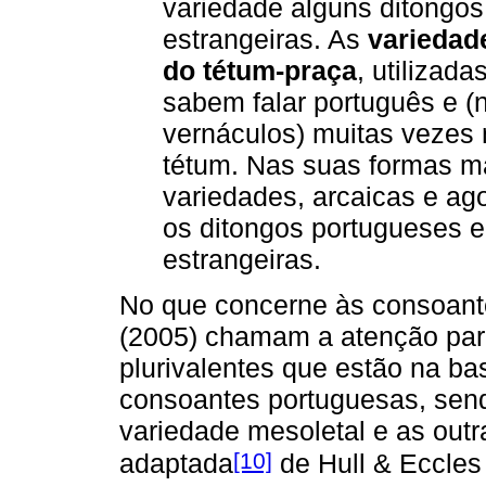
variedade alguns ditongo
estrangeiras. As
variedad
do tétum-praça
, utilizad
sabem falar português e (
vernáculos) muitas vezes
tétum. Nas suas formas ma
variedades, arcaicas e ag
os ditongos portugueses 
estrangeiras.
No que concerne às consoantes
(2005) chamam a atenção para
plurivalentes que estão na ba
consoantes portuguesas, send
variedade mesoletal e as outra
[10]
adaptada
de Hull & Eccles 