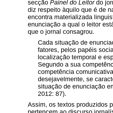
secção
Painel do Leitor
do jor
diz respeito àquilo que é de n
encontra materializada lingui
enunciação a qual o leitor est
que o jornal consagrou.
Cada situação de enunciaç
fatores, pelos papéis socia
localização temporal e es
Segundo a sua competência
competência comunicativa [
desejavelmente, se caract
situação de enunciação em
2012: 87).
Assim, os textos produzidos pe
pertencem ao discurso jornalí