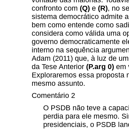
confronto com
(Q)
e
(R)
, no s
sistema democrático admite a
bem como entende como sadio 
considera como válida uma opo
governo democraticamente elei
interno na sequência argumen
Adam (2011) que, à luz de um 
da Tese Anterior
(P.arg 0)
em v
Exploraremos essa proposta n
mesmo assunto.
Comentário 2
O PSDB não teve a capaci
perdia para ele mesmo. Si
presidenciais, o PSDB lan