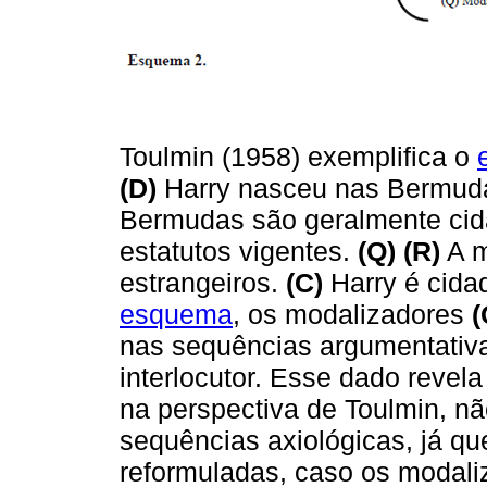
Toulmin (1958) exemplifica o
(D)
Harry nasceu nas Bermud
Bermudas são geralmente cid
estatutos vigentes.
(Q)
(R)
A m
estrangeiros.
(C)
Harry é cida
esquema
, os modalizadores
(
nas sequências argumentativa
interlocutor. Esse dado revel
na perspectiva de Toulmin, 
sequências axiológicas, já qu
reformuladas, caso os modali