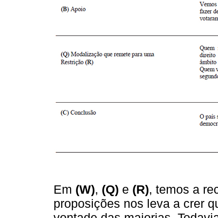
Em
(W)
,
(Q)
e
(R)
, temos a re
proposições nos leva a crer 
vontade das maiorias. Todavi