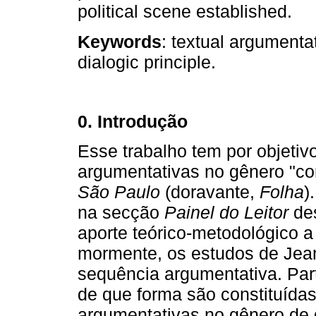
political scene established.
Keywords
: textual argumenta
dialogic principle.
0. Introdução
Esse trabalho tem por objetiv
argumentativas no gênero "com
São Paulo
(doravante,
Folha
)
na secção
Painel do Leitor
des
aporte teórico-metodológico a
mormente, os estudos de Jean
sequência argumentativa. Par
de que forma são constituídas
argumentativas no gênero de d