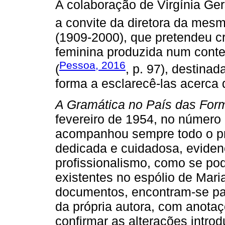
A colaboração de Virgínia Ger
a convite da diretora da mes
(1909-2000), que pretendeu c
feminina produzida num conte
Pessoa, 2016
(
, p. 97), destina
forma a esclarecê-las acerca 
A Gramática no País das For
fevereiro de 1954, no número 
acompanhou sempre todo o pr
dedicada e cuidadosa, evidenc
profissionalismo, como se po
existentes no espólio de Mar
documentos, encontram-se par
da própria autora, com anota
confirmar as alterações intro