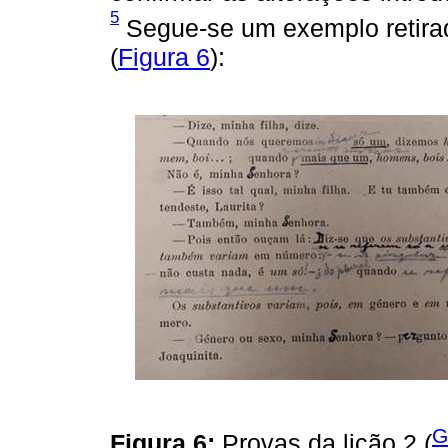
5
Segue-se um exemplo retirad
(
Figura 6
):
G
Figura 6:
Provas da lição 2 (