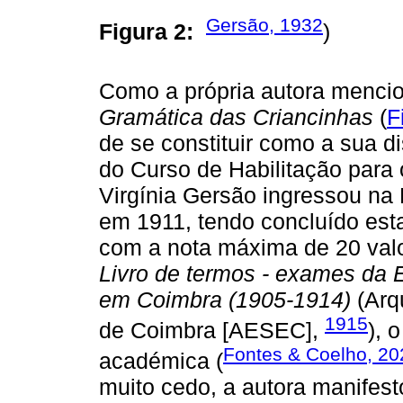
Gersão, 1932
Figura 2:
)
Como a própria autora mencio
Gramática das Criancinhas
(
F
de se constituir como a sua 
do Curso de Habilitação para 
Virgínia Gersão ingressou na
em 1911, tendo concluído est
com a nota máxima de 20 valo
Livro de termos - exames da 
em Coimbra (1905-1914)
(Arq
1915
de Coimbra [AESEC],
), 
Fontes & Coelho, 2
académica (
muito cedo, a autora manife