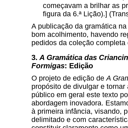
começavam a brilhar as pri
figura da 6.ª Lição).] (Tra
A publicação da gramática na
bom acolhimento, havendo reg
pedidos da coleção completa 
3.
A Gramática das Crianci
Formigas
: Edição
O projeto de edição de
A Gram
propósito de divulgar e tornar
público em geral este texto 
abordagem inovadora. Estamo
à primeira infância, visando, 
delimitado e com característi
constituir claramente como u