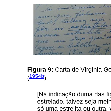
Figura 9:
Carta de Virgínia 
1954b
(
)
[Na indicação duma das f
estrelado, talvez seja me
só uma estrelita ou outra,