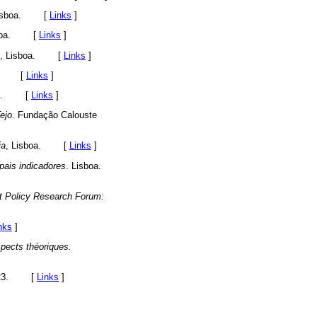
Lisboa. [
Links
]
isboa. [
Links
]
O, Lisboa. [
Links
]
oa. [
Links
]
boa. [
Links
]
ejo
. Fundação Calouste
ia
, Lisboa. [
Links
]
ipais indicadores
. Lisboa.
t Policy Research Forum:
nks
]
spects théoriques.
15-23. [
Links
]