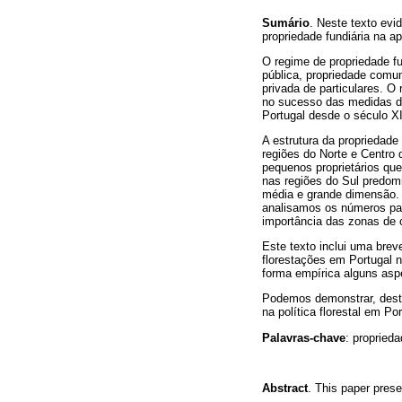
Sumário
. Neste texto evi
propriedade fundiária na ap
O regime de propriedade fun
pública, propriedade comum
privada de particulares. O 
no sucesso das medidas de 
Portugal desde o século X
A estrutura da propriedade 
regiões do Norte e Centro 
pequenos proprietários qu
nas regiões do Sul predom
média e grande dimensão. A
analisamos os números par
importância das zonas de 
Este texto inclui uma brev
florestações em Portugal n
forma empírica alguns aspe
Podemos demonstrar, deste 
na política florestal em Por
Palavras-chave
: proprieda
Abstract
. This paper prese