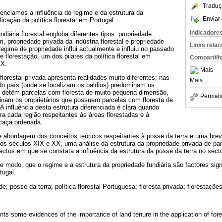
Traduç
denciamos a influência do regime e da estrutura da
Enviar 
licação da política florestal em Portugal.
Indicadore
diária florestal engloba diferentes tipos: propriedade
, propriedade privada da indústria florestal e propriedade
Links rela
regime de propriedade influi actualmente e influiu no passado
florestação, um dos pilares da política florestal em
Compartilh
IX.
Mais
florestal privada apresenta realidades muito diferentes; nas
Mais
do país (onde se localizam os baldios) predominam os
e detêm parcelas com floresta de muito pequena dimensão,
Permali
inam os proprietários que possuem parcelas com floresta de
 influência desta estrutura diferenciada é clara quando
a cada região respeitantes às áreas florestadas e à
caça ordenada.
e abordagem dos conceitos teóricos respeitantes à posse da terra e uma brev
os séculos XIX e XX, uma análise da estrutura da propriedade privada de par
ctos em que se constata a influência da estrutura da posse da terra no sector
modo, que o regime e a estrutura da propriedade fundiária são factores signi
tugal.
de; posse da terra; política florestal Portuguesa; floresta privada; florestaçõe
nts some evidences of the importance of land tenure in the application of fores