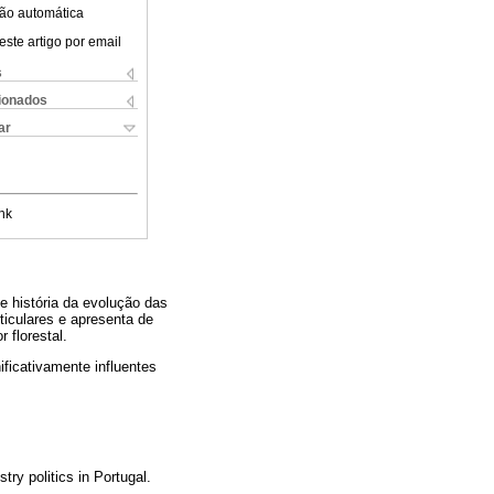
ão automática
este artigo por email
s
cionados
ar
nk
e história da evolução das
ticulares e apresenta de
 florestal.
ficativamente influentes
s
try politics in Portugal.