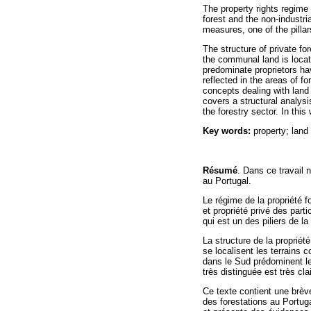
The property rights regime f
forest and the non-industri
measures, one of the pillars
The structure of private for
the communal land is locate
predominate proprietors hav
reflected in the areas of fo
concepts dealing with land 
covers a structural analysi
the forestry sector. In this
Key words:
property; land 
Résumé
. Dans ce travail 
au Portugal.
Le régime de la propriété fo
et propriété privé des parti
qui est un des piliers de la
La structure de la propriét
se localisent les terrains 
dans le Sud prédominent le
très distinguée est très cl
Ce texte contient une brèv
des forestations au Portuga