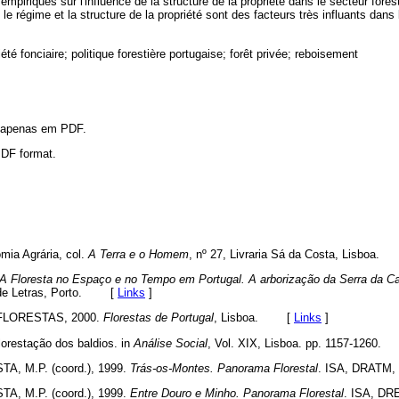
mpiriques sur l'influence de la structure de la propriété dans le secteur fore
e régime et la structure de la propriété sont des facteurs très influants dans l
iété fonciaire; politique forestière portugaise; forêt privée; reboisement
l apenas em PDF.
 PDF format.
ia Agrária, col.
A Terra e o Homem
, nº 27, Livraria Sá da Costa, Lisboa
A Floresta no Espaço e no Tempo em Portugal. A arborização da Serra da Ca
 de Letras, Porto. [
Links
]
LORESTAS, 2000.
Florestas de Portugal
, Lisboa. [
Links
]
orestação dos baldios. in
Análise Social
, Vol. XIX, Lisboa. pp. 1157-126
A, M.P. (coord.), 1999.
Trás-os-Montes. Panorama Florestal
. ISA, DRATM
A, M.P. (coord.), 1999.
Entre Douro e Minho. Panorama Florestal
. ISA, D