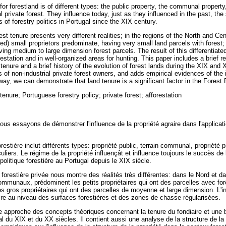
or forestland is of different types: the public property, the communal property,
al private forest. They influence today, just as they influenced in the past, the
 of forestry politics in Portugal since the XIX century.
est tenure presents very different realities; in the regions of the North and Ce
d) small proprietors predominate, having very small land parcels with forest;
ing medium to large dimension forest parcels. The result of this differentiated
restation and in well-organized areas for hunting. This paper includes a brief re
tenure and a brief history of the evolution of forest lands during the XIX and X
s of non-industrial private forest owners, and adds empirical evidences of the 
 way, we can demonstrate that land tenure is a significant factor in the Forest 
tenure; Portuguese forestry policy; private forest; afforestation
nous essayons de démonstrer l'influence de la propriété agraire dans l'applicatio
restière inclut différents types: propriété public, terrain communal, propriété pr
culiers. Le régime de la propriété influençât et influence toujours le succès de l
 politique forestière au Portugal depuis le XIX siècle.
é forestière privée nous montre des réalités très différentes: dans le Nord et d
communaux, prédominent les petits propriétaires qui ont des parcelles avec for
s gros propriétaires qui ont des parcelles de moyenne et large dimension. L'in
aire au niveau des surfaces forestières et des zones de chasse régularisées.
e approche des concepts théoriques concernant la tenure du fondiaire et une br
l du XIX et du XX siècles. Il contient aussi une analyse de la structure de la 