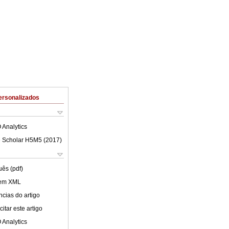
ersonalizados
 Analytics
 Scholar H5M5 (
2017
)
uês (pdf)
 em XML
cias do artigo
itar este artigo
 Analytics