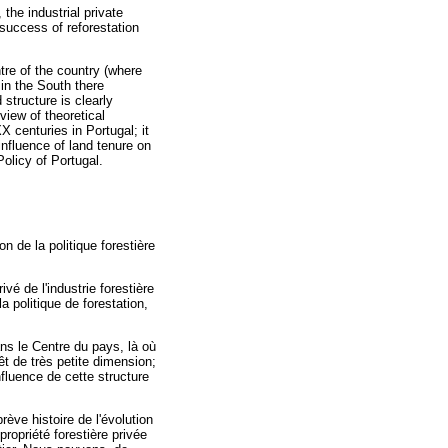
 the industrial private
 success of reforestation
ntre of the country (where
 in the South there
 structure is clearly
view of theoretical
X centuries in Portugal; it
influence of land tenure on
Policy of Portugal.
n de la politique forestière
ivé de l'industrie forestière
a politique de forestation,
ans le Centre du pays, là où
êt de très petite dimension;
fluence de cette structure
ève histoire de l'évolution
propriété forestière privée