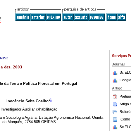
Serviços P
-6352
Journal
oa dez. 2003
SciELO
Google
e da Terra e Política Florestal em Portugal
Artigo
Portug
1
Inocêncio Seita Coelho*
Artigo
Investigador Auxiliar c/habilitação
Referên
e Sociologia Agrária, Estação Agronómica Nacional, Quinta
Como c
do Marquês, 2784-505 OEIRAS
SciELO