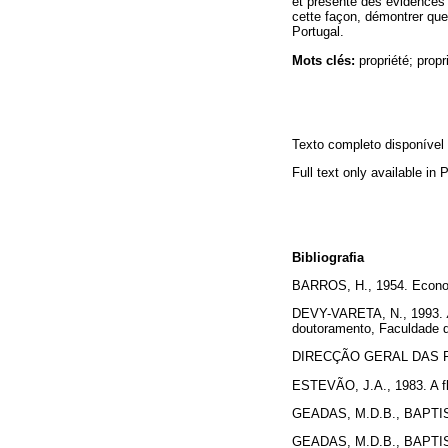
et présente des évidences e
cette façon, démontrer que l
Portugal.
Mots clés:
propriété; propr
Texto completo disponíve
Full text only available in
Bibliografia
BARROS, H., 1954. Econom
DEVY-VARETA, N., 1993.
doutoramento, Faculdade
DIRECÇÃO GERAL DAS F
ESTEVÃO, J.A., 1983. A fl
GEADAS, M.D.B., BAPTIST
GEADAS, M.D.B., BAPTIST