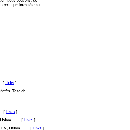
stier. Nous pouvons, de
a politique forestière au
. [
Links
]
breira
. Tese de
0. [
Links
]
, Lisboa. [
Links
]
REDM, Lisboa. [
Links
]