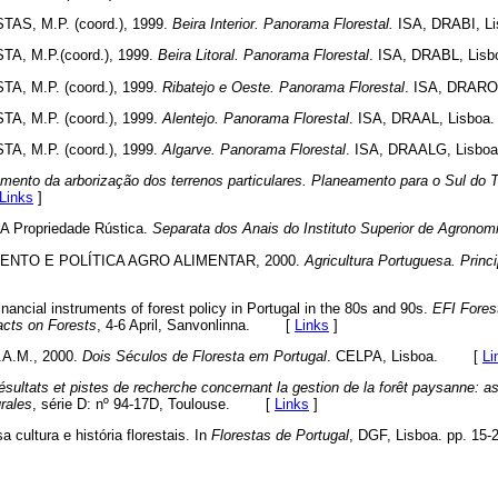
AS, M.P. (coord.), 1999.
Beira Interior. Panorama Florestal.
ISA, DRABI, 
A, M.P.(coord.), 1999.
Beira Litoral. Panorama Florestal
. ISA, DRABL, L
A, M.P. (coord.), 1999.
Ribatejo e Oeste. Panorama Florestal
. ISA, DRAR
A, M.P. (coord.), 1999.
Alentejo. Panorama Florestal
. ISA, DRAAL, Lisb
A, M.P. (coord.), 1999.
Algarve. Panorama Florestal
. ISA, DRAALG, Lis
mento da arborização dos terrenos particulares. Planeamento para o Sul do T
Links
]
A Propriedade Rústica.
Separata dos Anais do Instituto Superior de Agronom
NTO E POLÍTICA AGRO ALIMENTAR, 2000.
Agricultura Portuguesa. Princ
ncial instruments of forest policy in Portugal in the 80s and 90s.
EFI Fores
acts on Forests
, 4-6 April, Sanvonlinna. [
Links
]
A.M., 2000.
Dois Séculos de Floresta em Portugal
. CELPA, Lisboa. [
Li
ésultats et pistes de recherche concernant la gestion de la forêt paysanne: a
rales
, série D: nº 94-17D, Toulouse. [
Links
]
 cultura e história florestais. In
Florestas de Portugal
, DGF, Lisboa. pp. 