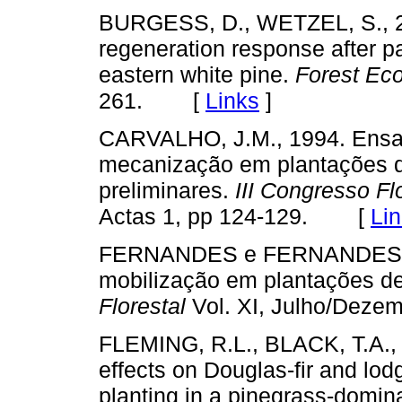
BURGESS, D., WETZEL, S., 200
regeneration response after par
eastern white pine.
Forest Ec
261. [
Links
]
CARVALHO, J.M., 1994. Ensai
mecanização em plantações 
preliminares.
III Congresso Fl
Actas 1, pp 124-129. [
Li
FERNANDES e FERNANDES, 19
mobilização em plantações d
Florestal
Vol. XI, Julho/Dez
FLEMING, R.L., BLACK, T.A., 
effects on Douglas-fir and lod
planting in a pinegrass-domin