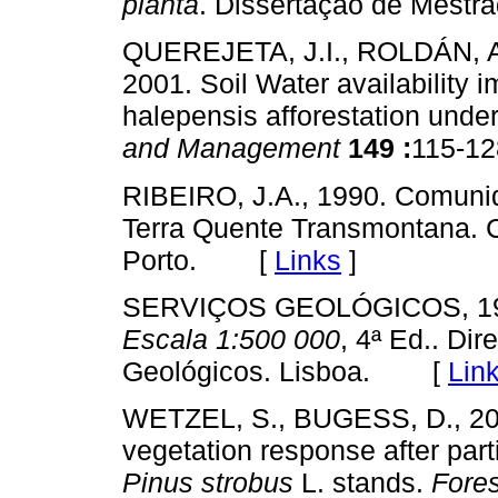
planta
. Dissertação de Mest
QUEREJETA, J.I., ROLDÁN, A
2001. Soil Water availability 
halepensis afforestation unde
and Management
149 :
115-
RIBEIRO, J.A., 1990. Comunid
Terra Quente Transmontana.
Porto. [
Links
]
SERVIÇOS GEOLÓGICOS, 1
Escala 1:500 000
, 4ª Ed.. Di
Geológicos. Lisboa. [
Lin
WETZEL, S., BUGESS, D., 200
vegetation response after parti
Pinus strobus
L. stands.
Fore