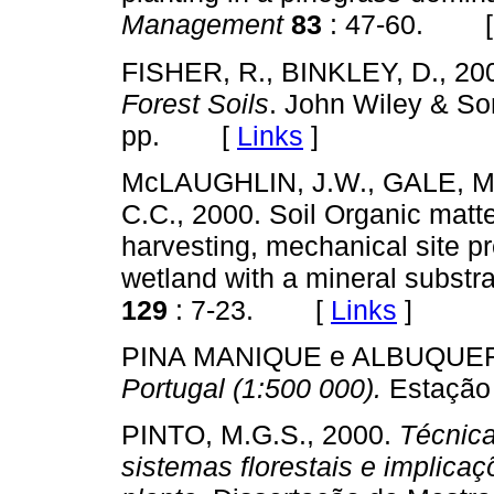
Management
83
: 47-60. 
FISHER, R., BINKLEY, D., 20
Forest Soils
. John Wiley & So
pp. [
Links
]
McLAUGHLIN, J.W., GALE, M
C.C., 2000. Soil Organic matte
harvesting, mechanical site pre
wetland with a mineral substr
129
: 7-23. [
Links
]
PINA MANIQUE e ALBUQUE
Portugal (1:500 000).
Estação
PINTO, M.G.S., 2000.
Técnica
sistemas florestais e implicaç