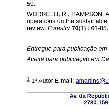
59.
WORRELLl, R., HAMPSON, A., 
operations on the sustainable
review.
Forestry
70
(1) : 61-85.
Entregue para publicação em
Aceite para publicação em D
1
1º Autor E-mail:
amartins@ut
Av. da Repúbli
2780-159 