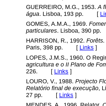
GUERREIRO, M.G., 1953.
A f
água
. Lisboa, 193 pp. [
Li
GOMES, A.M.A., 1969.
Foment
particulares
. Lisboa, 390 p
HARRISON, R., 1992.
Forêts.
Paris, 398 pp. [
Links
]
LOPES, J.M.S., 1960. O Regim
agricultura e o II Plano de Fo
226. [
Links
]
LOURO, V., 1988.
Projecto Fl
Relatório final de
execução
, 
27 pp. [
Links
]
MENDES, A., 1996. Relator,
O