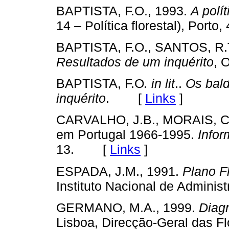
BAPTISTA, F.O., 1993.
A polí
14 – Política florestal), Por
BAPTISTA, F.O., SANTOS, R.T
Resultados de um inquérito
, 
BAPTISTA, F.O
.
in lit
..
Os bald
inquérito
. [
Links
]
CARVALHO, J.B., MORAIS, C.J.
em Portugal 1966-1995.
Infor
13. [
Links
]
ESPADA, J.M., 1991.
Plano F
Instituto Nacional de Admin
GERMANO, M.A., 1999.
Diagn
Lisboa, Direcção-Geral das 