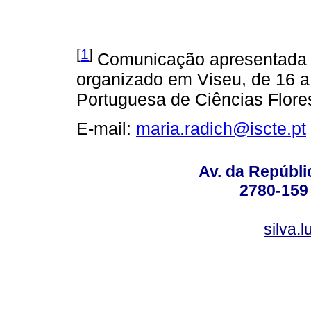
[
1
]
Comunicação apresentada a
organizado em Viseu, de 16 a
Portuguesa de Ciências Flores
E-mail:
maria.radich@iscte.pt
Av. da Repúbli
2780-159 
silva.