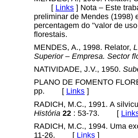
[
Links
]
Nota – Este trab
preliminar de Mendes (1998) e 
percentagem do "valor de uso 
florestais.
MENDES, A., 1998. Relator,
L
Superior – Empresa. Sector fl
NATIVIDADE, J.V., 1950.
Sube
PLANO DE FOMENTO FLOREST
pp. [
Links
]
RADICH, M.C., 1991. A silvicu
História
22
: 53-73. [
Link
RADICH, M.C., 1994. Uma exó
11-26. [
Links
]