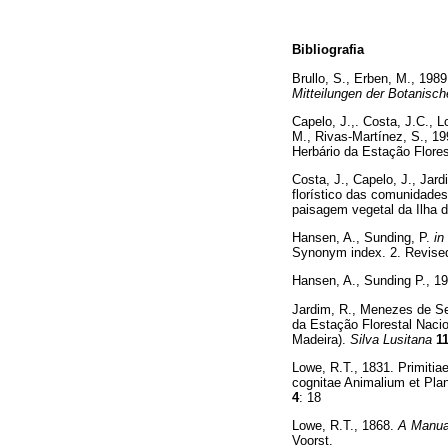
Bibliografia
Brullo, S., Erben, M., 198
Mitteilungen der Botanis
Capelo, J.,. Costa, J.C., 
M., Rivas-Martínez, S., 19
Herbário da Estação Flores
Costa, J., Capelo, J., Jar
florístico das comunidade
paisagem vegetal da Ilha 
Hansen, A., Sunding, P.
in
Synonym index. 2. Revised 
Hansen, A., Sunding P., 1
Jardim, R., Menezes de Seq
da Estação Florestal Nacio
Madeira).
Silva Lusitana
1
Lowe, R.T., 1831. Primiti
cognitae Animalium et Plan
4
: 18
Lowe, R.T., 1868.
A Manual
Voorst.