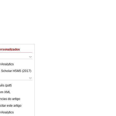
ersonalizados
 Analytics
 Scholar H5M5 (
2017
)
uês (pdf)
 em XML
cias do artigo
itar este artigo
 Analytics