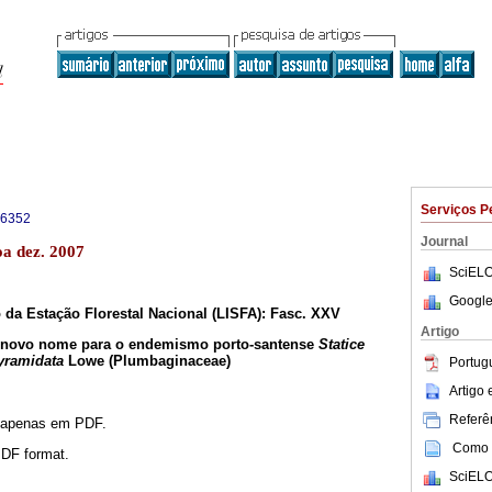
Serviços P
-6352
Journal
oa dez. 2007
SciELO
Google
 da Estação Florestal Nacional (LISFA): Fasc. XXV
Artigo
 novo nome para o endemismo porto-santense
Statice
yramidata
Lowe (Plumbaginaceae)
Portug
Artigo
Referên
l apenas em PDF.
Como c
 PDF format.
SciELO