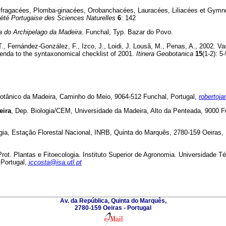
fragacées, Plomba-ginacées, Orobanchacées, Lauracées, Liliacées et Gymno
ciété Portugaise des Sciences Naturelles
6
: 142
a do Archipelago da Madeira
. Funchal, Typ. Bazar do Povo.
T., Fernández-González, F., Izco, J., Loidi, J. Lousã, M., Penas, A., 2002. V
enda to the syntaxonomical checklist of 2001.
Itinera Geobotanica
15
(1-2): 5
Botânico da Madeira, Caminho do Meio, 9064-512 Funchal, Portugal,
robertoj
eira
, Dep. Biologia/CEM, Universidade da Madeira, Alto da Penteada, 9000 Fu
gia, Estação Florestal Nacional, INRB, Quinta do Marquês, 2780-159 Oeiras, 
Prot. Plantas e Fitoecologia. Instituto Superior de Agronomia. Universidade 
 Portugal,
jccosta@isa.utl.pt
Av. da República, Quinta do Marquês,
2780-159 Oeiras - Portugal