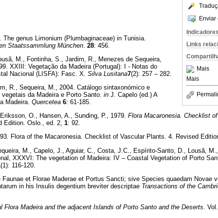
Traduç
Enviar 
Indicadore
9. The genus Limonium (Plumbaginaceae) in Tunisia.
Links rela
chen Staatssammlung München
.
28
: 456.
Compartilh
Lousã, M., Fontinha, S., Jardim, R., Menezes de Sequeira,
99. XXIII: Vegetação da Madeira (Portugal): I - Notas do
Mais
tal Nacional (LISFA): Fasc. X
. Silva Lusitana
7
(2): 257 – 282.
Mais
dim, R., Sequeira, M., 2004. Catálogo sintaxonómico e
s vegetais da Madeira e Porto Santo.
in
J. Capelo (ed.) A
Permali
da Madeira.
Quercetea
6
: 61-185.
Eriksson, O., Hansen, A., Sunding, P., 1979.
Flora Macaronesia. Checklist of
Edition. Oslo., ed. 2,
1
: 92.
993
.
Flora of the Macaronesia. Checklist of Vascular Plants. 4. Revised Editi
ueira, M., Capelo, J., Aguiar, C., Costa, J.C., Espírito-Santo, D., Lousã, M.
nal, XXXVI: The vegetation of Madeira: IV – Coastal Vegetation of Porto Sant
1
(1): 116-120.
ae Faunae et Florae Maderae et Portus Sancti; sive Species quaedam Novae v
tarum in his Insulis degentium breviter descriptae
Transactions of the Cambri
 Flora Madeira and the adjacent Islands of Porto Santo and the Deserts
. Vol