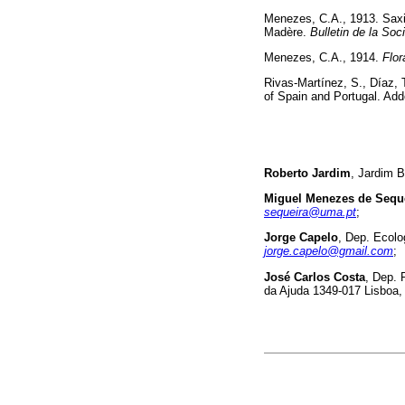
Menezes, C.A., 1913. Saxi
Madère.
Bulletin de la So
Menezes, C.A., 1914.
Flor
Rivas-Martínez, S., Díaz, 
of Spain and Portugal. Add
Roberto Jardim
, Jardim 
Miguel Menezes de Sequ
sequeira@uma.pt
;
Jorge Capelo
, Dep. Ecolo
jorge.capelo@gmail.com
;
José Carlos Costa
, Dep. 
da Ajuda 1349-017 Lisboa,