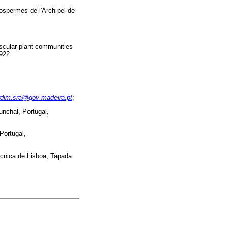
spermes de l'Archipel de
ascular plant communities
-922.
ardim.sra@gov-madeira.pt
;
nchal, Portugal,
Portugal,
Técnica de Lisboa, Tapada