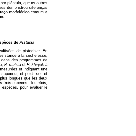
por plântula, que as outras
ízes demonstrou diferenças
 traço morfológico comum a
iro.
Espèces de
Pistacia
ultivées de pistachier. En
résistance à la sécheresse,
 et dans des programmes de
a
,
P. mutica
et
P. khinjuk
à
s mesurées et indiquant une
supérieur, et poids sec et
 plus longues que les deux
s trois espèces. Toutefois,
s espèces, pour évaluer le