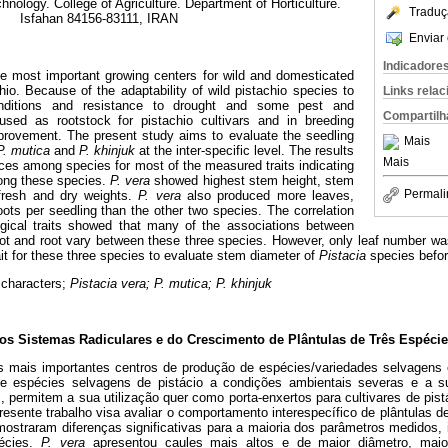
hnology. College of Agriculture. Department of Horticulture.
Traduç
Isfahan 84156-83111, IRAN
Enviar 
Indicadore
he most important growing centers for wild and domesticated
chio. Because of the adaptability of wild pistachio species to
Links rela
onditions and resistance to drought and some pest and
Compartilh
sed as rootstock for pistachio cultivars and in breeding
provement. The present study aims to evaluate the seedling
Mais
 P. mutica
and
P. khinjuk
at the inter-specific level. The results
Mais
nces among species for most of the measured traits indicating
mong these species.
P. vera
showed highest stem height, stem
Permali
 fresh and dry weights.
P. vera
also produced more leaves,
ts per seedling than the other two species. The correlation
gical traits showed that many of the associations between
hoot and root vary between these three species. However, only leaf number 
ait for these three species to evaluate stem diameter of
Pistacia
species befor
 characters;
Pistacia vera; P. mutica; P. khinjuk
dos Sistemas Radiculares e do Crescimento de Plântulas de Três Espéci
 mais importantes centros de produção de espécies/variedades selvagens e
de espécies selvagens de pistácio a condições ambientais severas e a s
 permitem a sua utilização quer como porta-enxertos para cultivares de pis
esente trabalho visa avaliar o comportamento interespecífico de plântulas 
ostraram diferenças significativas para a maioria dos parâmetros medidos, i
pécies.
P. vera
apresentou caules mais altos e de maior diâmetro, mai