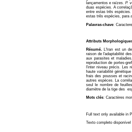
lançamentos e raízes.
P.
v
duas espécies. A correlaç
entre estas três espécies
estas três espécies, para 
Palavras-chave
: Caracter
Attributs Morphologiques
Résumé.
L'Iran est un de
raison de l'adaptabilité d
aux parasites et maladies
reproduction de portes-gre
l'inter niveau précis. Les
haute variabilité génétiq
frais des pousses et raci
autres espèces. La corréla
seul le nombre de feuille
diamètre de la tige des e
Mots clés
: Caractères mo
Full text only available in
Texto completo disponíve