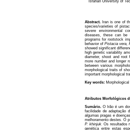
Isfahan University of Tec
Abstract.
Iran is one of t
species/varieties of pista
severe environmental c
diseases, these can be u
programs for rootstock im
behavior of
Pistacia vera,
showed significant differe
high genetic variability a
diameter, shoot and root
more number and longer roo
between various morpholo
morphological traits of s
important morphological tr
Key words:
Morphological
Atributos Morfológicos 
Sumário.
O Irão é um dos
facilidade de adaptação 
algumas pragas e doenças,
melhoramento destes. O pr
P. khinjuk.
Os resultados m
genética entre estas es