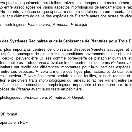
era
produziu igualmente mais folhas, raízes mais longas e em maior número, 
ão entre associações de vários aspectos morfológicos de lançamentos e ra
. No entanto, verificou-se que apenas o número de folhas era um importante
avaliar o diâmetro do caule das espécies de
Pistacia
antes dos testes de vive
es morfológicos;
Pistacia vera
;
P. mutica
;
P. khinjuk
 des Systèmes Racinaires et de la Croissance de Plantules pour Trois 
s plus importants centres de croissance d'espèces/variétés sauvages et c
es espèces sauvages de pistachier aux conditions environnementales et leur 
, ceux-ci peuvent être utilisés comme porte-greffe de pistachier cultivars
ffes améliorés. L'étude vise à évaluer le comportement de semis
Pistacia ver
 résultats ont révélé des différences importantes pour la plupart des espèce
ue entre ces espèces.
P. vera
a montré des tiges plus hautes, et de diamètre 
nes supérieur.
P. vera
également produit plus de feuilles, plus de racines et
tion entre divers traits morphologiques du rameau et racines varient entre ce
s était une caractéristique morphologique importante et commune aux troi
spèces de
Pistacia
avant leurs tests en pépinière.
rphologiques
Pistacia vera
,
P. mutica
,
P. khinjuk
,
 PDF format.
l apenas em PDF.