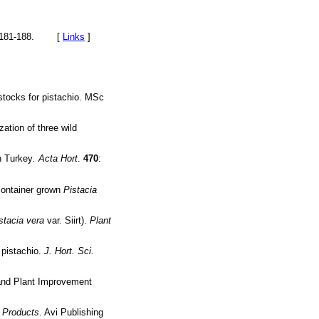
 181-188. [
Links
]
tocks for pistachio. MSc
tion of three wild
n Turkey
. Acta Hort
.
470
:
 container grown
Pistacia
stacia vera
var. Siirt).
Plant
 pistachio.
J. Hort. Sci.
and Plant Improvement
, Products
. Avi Publishing