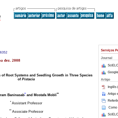
Serviços P
-6352
Journal
oa dez. 2008
SciELO
Google
s of Root Systems and Seedling Growth in Three Species
of
Pistacia
Artigo
Inglês 
Artigo
*
**
ram Baninasab
and Mostafa Mobli
Referên
*
Assistant Professor
Como c
**
Associate Professor
SciELO