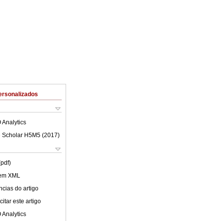
ersonalizados
 Analytics
 Scholar H5M5 (
2017
)
(pdf)
 em XML
cias do artigo
itar este artigo
 Analytics