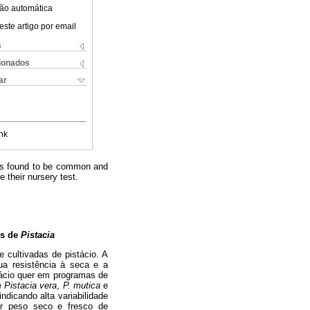
ão automática
este artigo por email
s
cionados
ar
nk
was found to be common and
e their nursery test.
es de
Pistacia
 cultivadas de pistácio. A
ua resistência à seca e a
tácio quer em programas de
de
Pistacia vera
,
P. mutica
e
ndicando alta variabilidade
or peso seco e fresco de