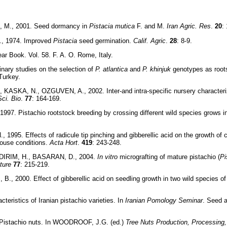
M., 2001. Seed dormancy in
Pistacia mutica
F. and M.
Iran Agric.
Res
.
20
:
., 1974. Improved
Pistacia
seed germination.
Calif. Agric
.
28
: 8-9.
ar Book. Vol. 58. F. A. O. Rome, Italy.
nary studies on the selection of
P. atlantica
and
P. khinjuk
genotypes as roots
Turkey.
ASKA, N., OZGUVEN, A., 2002. Inter-and intra-specific nursery characteriza
Sci. Bio
.
77
: 164-169.
97. Pistachio rootstock breeding by crossing different wild species grows i
995. Effects of radicule tip pinching and gibberellic acid on the growth of
house conditions.
Acta Hort
.
419
: 243-248.
LDIRIM, H., BASARAN, D., 2004.
In vitro
micrografting of mature pistachio (
Pi
ture
77
: 215-219.
 2000. Effect of gibberellic acid on seedling growth in two wild species of
eristics of Iranian pistachio varieties. In
Iranian Pomology Seminar
. Seed 
istachio nuts. In WOODROOF, J.G. (ed.)
Tree Nuts Production, Processing