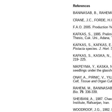
References
BANINASAB, B., RAHEMI, 
CRANE, J.C., FORDE, H.I
F.A.O. 2005. Production Ye
KAFKAS, S., 1995. Prelimi
Thesis, Cuk. Uni., Adana, 
KAFKAS, S., KAFKAS, E., K
Pistacia
species.
J. Hort. 
KAFKAS, S., KASKA, N., 19
219- 225.
NIKPEYMA, Y., KASKA, N., 1
seedlings under the glass
ONAY, A., PIRNIC, V., YI
Cell, Tissue and Organ Cul
RAHEMi, M., BANINASAB, B.,
Bio
.
75
: 336-339.
SHEIBANI, A., 1987. Charact
Institute, Rafsanjan, Iran.
WOODROOF, J.G., 1982. P