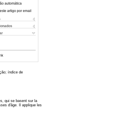
ão automática
este artigo por email
s
cionados
ar
nk
ção; índice de
s, qui se basent sur la
ses d'âge. Il applique les