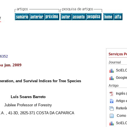
Serviços P
-6352
Journal
oa jun. 2009
SciELO
Google
eration, and Survival Indices for Tree Species
Artigo
Inglês 
Luís Soares Barreto
Artigo
Jubilee Professor of Forestry
Referên
F.A. , 41-3D, 2825-371 COSTA DA CAPARICA
Como c
SciELO