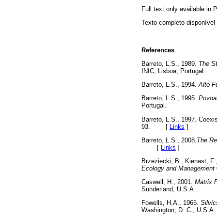
Full text only available in
Texto completo disponíve
References
Barreto, L.S., 1989.
The St
INIC, Lisboa, Portugal.
Barreto, L.S., 1994.
Alto F
Barreto, L.S., 1995.
Povoam
Portugal.
Barreto, L.S., 1997. Coexi
93. [
Links
]
Barreto, L.S., 2008.
The Rec
[
Links
]
Brzeziecki, B., Kienast, F.
Ecology and Management
Caswell, H., 2001.
Matrix 
Sunderland, U.S.A.
Fowells, H.A., 1965.
Silvic
Washington, D. C., U.S.A.