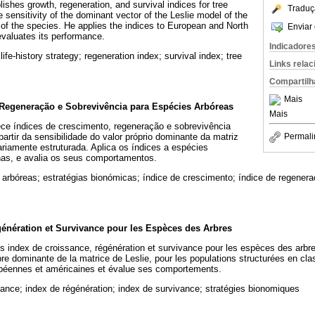
lishes growth, regeneration, and survival indices for tree
Traduç
sensitivity of the dominant vector of the Leslie model of the
 of the species. He applies the indices to European and North
Enviar 
valuates its performance.
Indicadore
life-history strategy; regeneration index; survival index; tree
Links rela
Compartilh
Mais
 Regeneração e Sobrevivência para Espécies Arbóreas
Mais
ece índices de crescimento, regeneração e sobrevivência
artir da sensibilidade do valor próprio dominante da matriz
Permali
ariamente estruturada. Aplica os índices a espécies
nas, e avalia os seus comportamentos.
arbóreas; estratégias bionómicas; índice de crescimento; índice de regenera
énération et Survivance pour les Espèces des Arbres
des index de croissance, régénération et survivance pour les espèces des arbre
opre dominante de la matrice de Leslie, pour les populations structurées en clas
péennes et américaines et évalue ses comportements.
ance; index de régénération; index de survivance; stratégies bionomiques