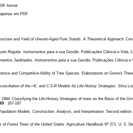
 PDF format.
l apenas em PDF.
ructure and Yield of Uneven-Aged Pure Stands. A Theoretical Approach
. Cen
uste Regular. Instrumentos para a sua Gestão.
Publicações Ciência e Vida, Ld
entos Jardinados. Instrumentos para a sua Gestão.
Publicações Ciência e V
stence and Competitive Ability of Tree Species. Elaborations on Grime's Theo
onciliation of the r-K, and C-S-R Models for Life-History Strategies.
Silva Lu
, 1994. Classifying the Life-History Strategies of trees on the Basis of the G
69
: 167-187.
Population Models. Construction, Analysis, and Interpretation.
Second edition.
s of Forest Trees of the United States.
Agriculture Handbook Nº 271. U. S. Dep