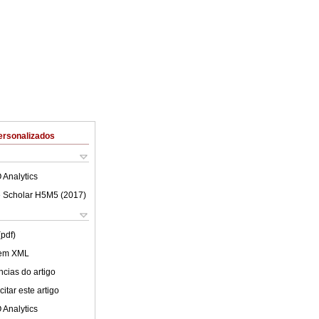
ersonalizados
 Analytics
 Scholar H5M5 (
2017
)
(pdf)
 em XML
cias do artigo
itar este artigo
 Analytics