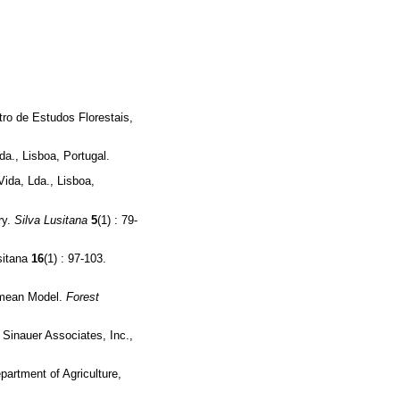
tro de Estudos Florestais,
a., Lisboa, Portugal.
ida, Lda., Lisboa,
ry.
Silva Lusitana
5
(1) : 79-
sitana
16
(1) : 97-103.
rimean Model.
Forest
 Sinauer Associates, Inc.,
artment of Agriculture,