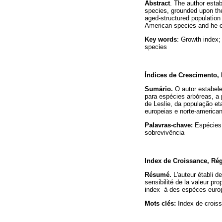
Abstract
. The author estab
species, grounded upon the 
aged-structured population
American species and he e
Key words
: Growth index; 
species
Índices de Crescimento,
Sumário.
O autor estabel
para espécies arbóreas, a p
de Leslie, da população et
europeias e norte-america
Palavras-chave:
Espécies 
sobrevivência
Index de Croissance, Rég
Résumé.
L'auteur établi 
sensibilité de la valeur pr
index à des espèces euro
Mots clés:
Index de croiss