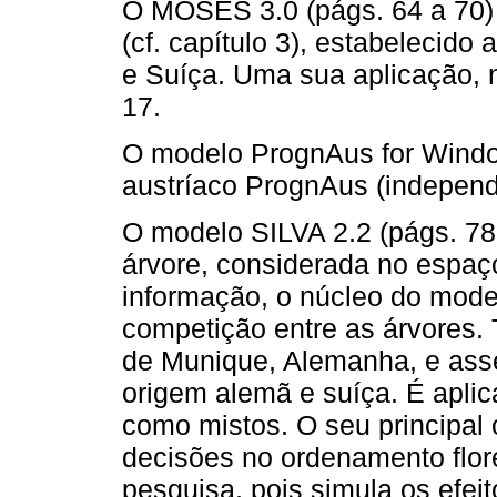
O MOSES 3.0 (págs. 64 a 70)
(cf. capítulo 3), estabelecido a
e Suíça. Uma sua aplicação, n
17.
O modelo PrognAus for Windo
austríaco PrognAus (independ
O modelo SILVA 2.2 (págs. 78
árvore, considerada no espaç
informação, o núcleo do mode
competição entre as árvores.
de Munique, Alemanha, e ass
origem alemã e suíça. É apli
como mistos. O seu principal 
decisões no ordenamento flor
pesquisa, pois simula os efe