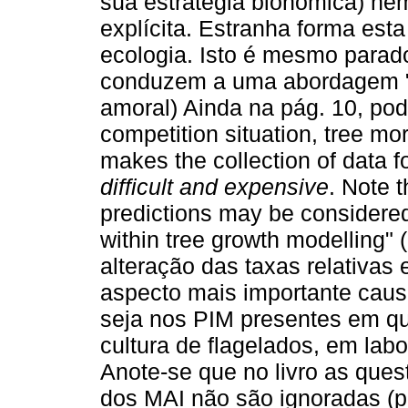
sua estratégia bionómica) ne
explícita. Estranha forma esta
ecologia. Isto é mesmo parad
conduzem a uma abordagem "a-
amoral) Ainda na pág. 10, pode
competition situation, tree mor
makes the collection of data f
difficult and expensive
. Note t
predictions may be considered 
within tree growth modelling" 
alteração das taxas relativas 
aspecto mais importante caus
seja nos PIM presentes em q
cultura de flagelados, em labor
Anote-se que no livro as quest
dos MAI não são ignoradas (p