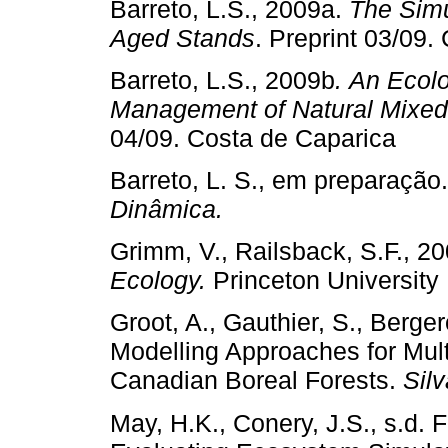
Barreto, L.S., 2009a.
The Simu
Aged Stands
. Preprint 03/09.
Barreto, L.S., 2009b
.
An Ecolo
Management of Natural Mixe
04/09. Costa de Caparica
Barreto, L. S., em preparação
Dinâmica.
Grimm, V., Railsback, S.F., 2
Ecology.
Princeton Universi
Groot, A., Gauthier, S., Berg
Modelling Approaches for Mul
Canadian Boreal Forests.
Sil
May, H.K., Conery, J.S., s.d