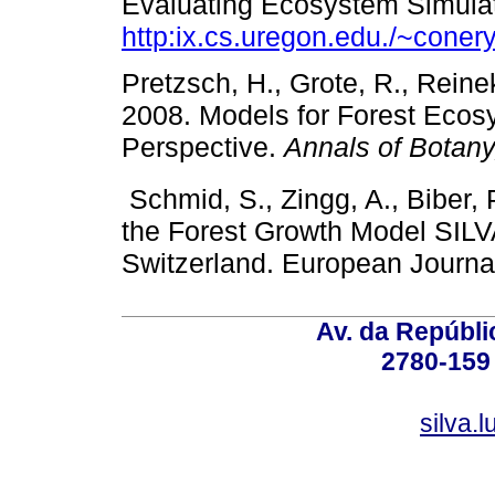
Evaluating Ecosystem Simula
http:ix.cs.uregon.edu./~con
Pretzsch, H., Grote, R., Reineki
2008. Models for Forest Eco
Perspective.
Annals of Botany
Schmid, S., Zingg, A., Biber, P
the Forest Growth Model SILVA
Switzerland. European Journa
Av. da Repúbli
2780-159 
silva.