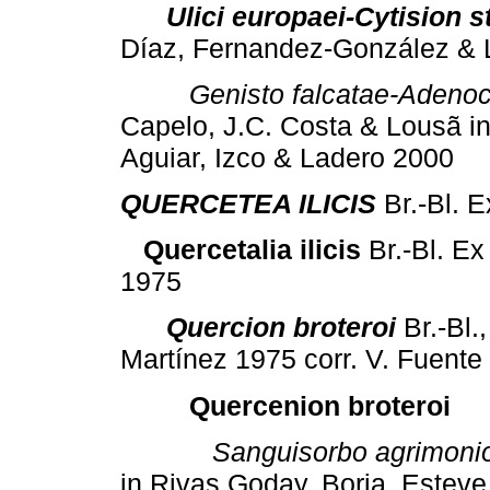
Ulici europaei-Cytision st
Díaz, Fernandez-González & 
Genisto falcatae-Adenoc
Capelo, J.C. Costa & Lousã i
Aguiar, Izco & Ladero 2000
QUERCETEA ILICIS
Br.-Bl. E
Quercetalia ilicis
Br.-Bl. Ex
1975
Quercion broteroi
Br.-Bl.
Martínez 1975 corr. V. Fuente
Quercenion broteroi
Sanguisorbo agrimonio
in Rivas Goday, Borja, Esteve