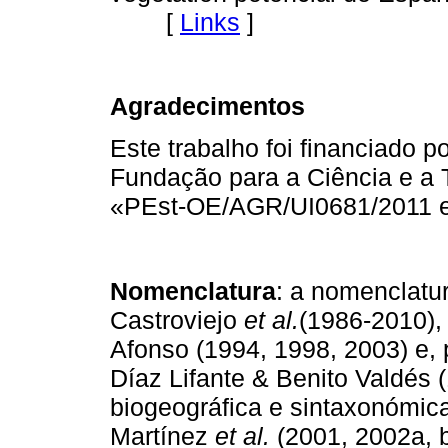
[
Links
]
Agradecimentos
Este trabalho foi financiado 
Fundação para a Ciência e a 
«PEst-OE/AGR/UI0681/2011 e
Nomenclatura
: a nomenclatu
Castroviejo
et al.
(1986-2010),
Afonso (1994, 1998, 2003) e,
Díaz Lifante & Benito Valdés (
biogeográfica e sintaxonómic
Martínez
et al.
(2001, 2002a, b