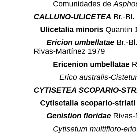
Comunidades de
Asphod
CALLUNO-ULICETEA
Br.-Bl.
Ulicetalia minoris
Quantin 
Ericion umbellatae
Br.-Bl
Rivas-Martínez 1979
Ericenion umbellatae
R
Erico australis-Cistetu
CYTISETEA SCOPARIO-STRI
Cytisetalia scopario-striati
Genistion floridae
Rivas-
Cytisetum multifloro-erio