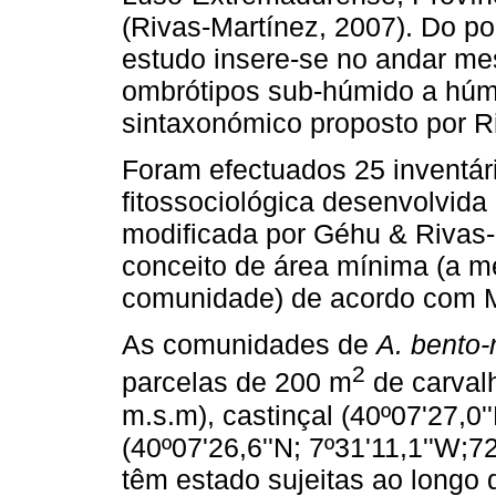
(Rivas-Martínez, 2007). Do pon
estudo insere-se no andar me
ombrótipos sub-húmido a húm
sintaxonómico proposto por R
Foram efectuados 25 inventár
fitossociológica desenvolvida
modificada por Géhu & Rivas-
conceito de área mínima (a m
comunidade) de acordo com M
As comunidades de
A. bento-
2
parcelas de 200 m
de carvalh
m.s.m), castinçal (40º07'27,0'
(40º07'26,6''N; 7º31'11,1''W;7
têm estado sujeitas ao longo d