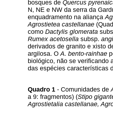
bosques de
Quercus pyrenaic
N, NE e NW da serra da Gard
enquadramento na aliança
Ag
Agrostietea castellanae
(Quadr
como
Dactylis glomerata
subs
Rumex acetosella
subsp.
ang
derivados de granito e xisto d
argilosa. O
A. bento-rainhae
p
biológico, não se verificando 
das espécies características
Quadro 1
- Comunidades de
a 9: fragmentos) (
Stipo gigant
Agrostietalia castellanae, Agr