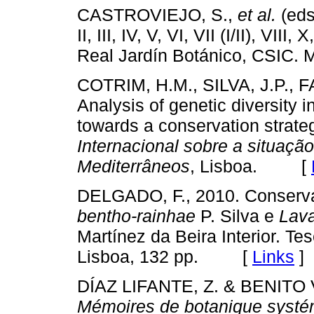
CASTROVIEJO, S.,
et al.
(eds
II, III, IV, V, VI, VII (I/II), VIII
Real Jardín Botánico, CSI
COTRIM, H.M., SILVA, J.P., F
Analysis of genetic diversity 
towards a conservation strateg
Internacional sobre a situaç
Mediterrâneos
, Lisboa. [
DELGADO, F., 2010. Conserva
bentho-rainhae
P. Silva e
Lava
Martínez da Beira Interior. T
Lisboa, 132 pp. [
Links
]
DÍAZ LIFANTE, Z. & BENITO 
Mémoires de botanique systé