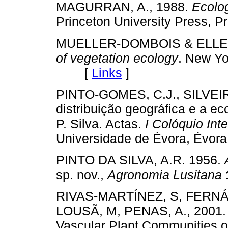
MAGURRAN, A., 1988.
Ecolog
Princeton University Press,
MUELLER-DOMBOIS & ELLEN
of vegetation ecology
. New Yo
[
Links
]
PINTO-GOMES, C.J., SILVEIRA
distribuição geográfica e a e
P. Silva. Actas.
I Colóquio Int
Universidade de Évora, Év
PINTO DA SILVA, A.R. 1956.
sp. nov.,
Agronomia Lusitana
RIVAS-MARTÍNEZ, S, FERNÁN
LOUSÃ, M, PENAS, A., 2001. 
Vascular Plant Communities of