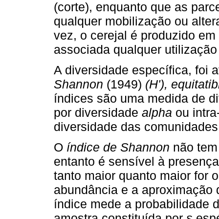
(corte), enquanto que as parc
qualquer mobilização ou alte
vez, o cerejal é produzido em
associada qualquer utilização
A diversidade específica, foi 
Shannon
(1949)
(H'), equitatib
índices são uma medida de di
por diversidade
alpha
ou intra
diversidade das comunidades 
O
índice de Shannon
não tem 
entanto é sensível à presença
tanto maior quanto maior for 
abundância e a aproximação d
índice mede a probabilidade d
amostra constituída por
s
esp