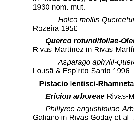
1960 nom. mut.
Holco mollis-Quercetu
Rozeira 1956
Querco rotundifoliae-Ole
Rivas-Martínez in Rivas-Mart
Asparago aphylli-Quer
Lousã & Espírito-Santo 1996
Pistacio lentisci-Rhamnetal
Ericion
arboreae
Rivas-M
Phillyreo angustifoliae-A
Galiano in Rivas Goday et al.