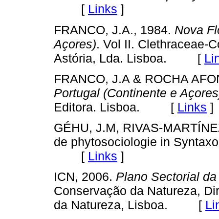
[
Links
]
FRANCO, J.A., 1984.
Nova Fl
Açores)
. Vol II. Clethraceae
Astória, Lda. Lisboa. [
Li
FRANCO, J.A & ROCHA AFON
Portugal (Continente e Açores
Editora. Lisboa. [
Links
]
GÉHU, J.M, RIVAS-MARTÍNEZ,
de phytosociologie in Syntax
[
Links
]
ICN, 2006.
Plano Sectorial d
Conservação da Natureza, Di
da Natureza, Lisboa. [
Li