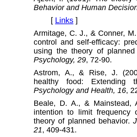
Behavior and Human Decision
[
Links
]
Armitage, C. J., & Conner, M.
control and self-efficacy: pr
using the theory of planned
Psycho
logy, 29
, 72-90.
Astrom, A., & Rise, J. (200
healthy food: Extending 
Psychology and Health, 16
, 2
Beale, D. A., & Mainstead, A
intention to limit frequency 
theory of planned behavior.
J
21
, 409-431.