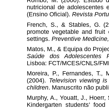
Rombo, M. (2000). Estudo d
nutricional de adolescentes 
(Ensino Oficial).
Revista Port
French, S., & Stables, G. (2
promote vegetable and fruit
settings.
Preventive Medicine,
Matos, M., & Equipa do Proje
Saúde dos Adolescentes P
Lisboa: FCT/MCES/CNLS/FM
Moreira, P., Fernandes, T., 
(2004).
Television viewing is
children
. Manuscrito não publ
Murphy, A., Youatt, J., Hoerr,
Kindergarten students’ food 