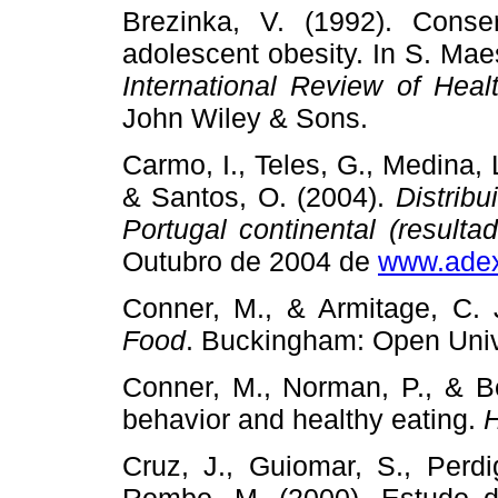
Brezinka, V. (1992). Conse
adolescent obesity. In S. Mae
International Review of Hea
John Wiley & Sons.
Carmo, I., Teles, G., Medina, L
& Santos, O. (2004).
Distrib
Portugal continental (resulta
Outubro de 2004 de
www.adex
Conner, M., & Armitage, C. 
Food
. Buckingham: Open Univ
Conner, M., Norman, P., & Be
behavior and healthy eating.
H
Cruz, J., Guiomar, S., Perdi