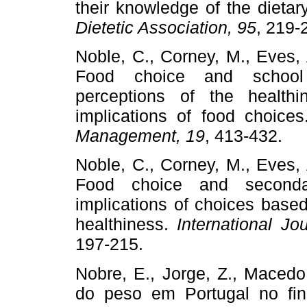
their knowledge of the dietar
Dietetic Asso
ciation, 95
, 219-
Noble, C., Corney, M., Eves,
Food choice and school m
perceptions of the healthi
implications of food choice
Management, 19
, 413-432.
Noble, C., Corney, M., Eves,
Food choice and secondar
implications of choices base
healthiness.
Inter
national Jo
197-215.
Nobre, E., Jorge, Z., Macedo
do peso em Portugal no fin