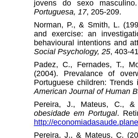
jovens do sexo masculino.
Portuguesa, 17
, 205-209.
Norman, P., & Smith, L. (199
and exercise: an investigati
behavioural intentions and att
Social Psy
chology, 25
, 403-4
Padez, C., Fernades, T., Mo
(2004). Prevalance of over
Portuguese children: Trends
American Journal of Human Bi
Pereira, J., Mateus, C., 
obesidade em Portugal
. Ret
http://economiadasaude.planet
Pereira, J., & Mateus, C. (2