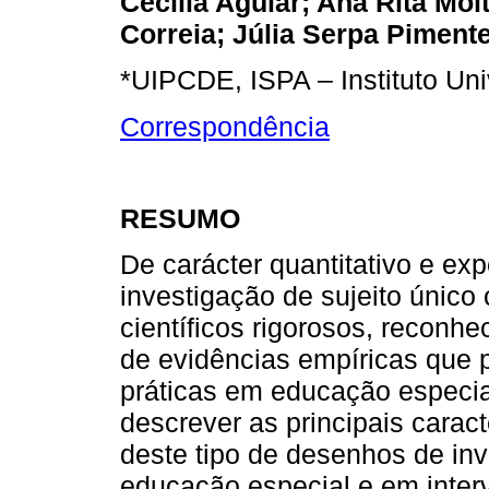
Cecília Aguiar; Ana Rita Moi
Correia; Júlia Serpa Pimente
*UIPCDE, ISPA – Instituto Univ
Correspondência
RESUMO
De carácter quantitativo e ex
investigação de sujeito únic
científicos rigorosos, reconh
de evidências empíricas que p
práticas em educação especia
descrever as principais caract
deste tipo de desenhos de inve
educação especial e em inter