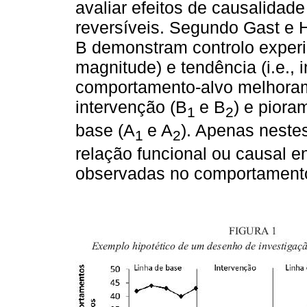
avaliar efeitos de causalida
reversíveis. Segundo Gast e
B demonstram controlo experim
magnitude) e tendência (i.e., 
comportamento-alvo melhoram
intervenção (B
e B
) e piora
1
2
base (A
e A
). Apenas neste
1
2
relação funcional ou causal e
observadas no comportamento