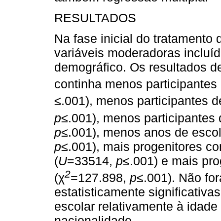
RESULTADOS
Na fase inicial do tratamento
variáveis moderadoras incluíd
demográfico. Os resultados d
continha menos participantes 
≤.001), menos participantes d
p
≤.001), menos participantes 
p
≤.001), menos anos de escol
p
≤.001), mais progenitores c
(
U
=33514,
p
≤.001) e mais pro
2
(χ
=127.898,
p
≤.001). Não fo
estatisticamente significativa
escolar relativamente à idade
nacionalidade.