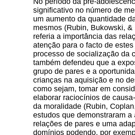
No período da pré-adolescênc
significativo no número de m
um aumento da quantidade das
mesmos (Rubin, Bukowski, & 
referia a importância das rel
atenção para o facto de este
processo de socialização da c
também defendeu que a expos
grupo de pares e a oportunid
crianças na aquisição e no d
como sejam, tomar em conside
elaborar raciocínios de causa
da moralidade (Rubin, Coplan
estudos que demonstraram a 
relações de pares e uma ada
domínios podendo, por exempl