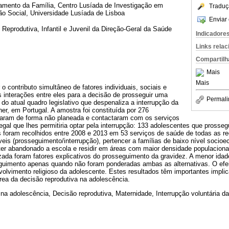
amento da Família, Centro Lusíada de Investigação em
Traduç
ão Social, Universidade Lusíada de Lisboa
Enviar 
Reprodutiva, Infantil e Juvenil da Direção-Geral da Saúde
Indicadore
Links rela
Compartilh
Mais
Mais
 o contributo simultâneo de fatores individuais, sociais e
 interações entre eles para a decisão de prosseguir uma
Permali
 do atual quadro legislativo que despenaliza a interrupção da
er, em Portugal. A amostra foi constituída por 276
daram de forma não planeada e contactaram com os serviços
egal que lhes permitiria optar pela interrupção: 133 adolescentes que prosse
 foram recolhidos entre 2008 e 2013 em 53 serviços de saúde de todas as re
veis (prosseguimento/interrupção), pertencer a famílias de baixo nível socio
ter abandonado a escola e residir em áreas com maior densidade populaciona
zada foram fatores explicativos do prosseguimento da gravidez. A menor ida
uimento apenas quando não foram ponderadas ambas as alternativas. O efeito
olvimento religioso da adolescente. Estes resultados têm importantes implic
área da decisão reprodutiva na adolescência.
na adolescência, Decisão reprodutiva, Maternidade, Interrupção voluntária da