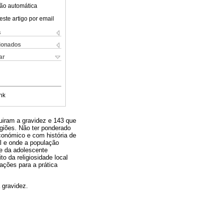
ão automática
este artigo por email
s
cionados
ar
nk
guiram a gravidez e 143 que
giões. Não ter ponderado
económico e com história de
l e onde a população
de da adolescente
 da religiosidade local
ações para a prática
 gravidez.