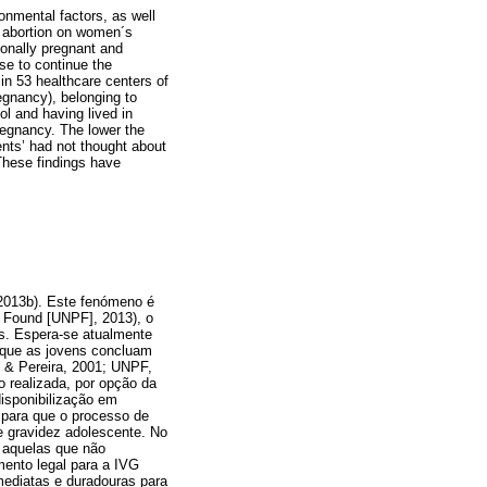
ronmental factors, as well
e abortion on women´s
onally pregnant and
se to continue the
n 53 healthcare centers of
egnancy), belonging to
l and having lived in
regnancy. The lower the
nts’ had not thought about
 These findings have
013b). Este fenómeno é
n Found [UNPF], 2013), o
s. Espera-se atualmente
 que as jovens concluam
 & Pereira, 2001; UNPF,
o realizada, por opção da
disponibilização em
 para que o processo de
e gravidez adolescente. No
 aquelas que não
ento legal para a IVG
mediatas e duradouras para