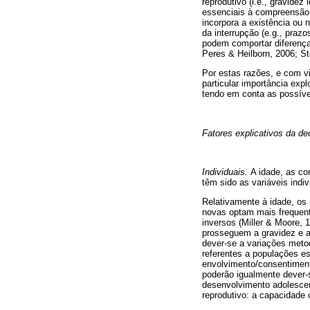
reprodutivo (i.e., gravidez
essenciais à compreensão d
incorpora a existência ou 
da interrupção (e.g., praz
podem comportar diferenças
Peres & Heilborn, 2006; St
Por estas razões, e com v
particular importância expl
tendo em conta as possívei
Fatores explicativos da de
Individuais.
A idade, as co
têm sido as variáveis indi
Relativamente à idade, os
novas optam mais frequent
inversos (Miller & Moore, 
prosseguem a gravidez e a
dever-se a variações metod
referentes a populações esp
envolvimento/consentimento
poderão igualmente dever-s
desenvolvimento adolesce
reprodutivo: a capacidade 