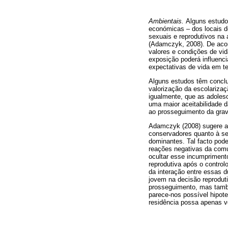
Ambientais.
Alguns estudos
económicas – dos locais 
sexuais e reprodutivos na 
(Adamczyk, 2008). De acor
valores e condições de vi
exposição poderá influenc
expectativas de vida em te
Alguns estudos têm conclu
valorização da escolariza
igualmente, que as adoles
uma maior aceitabilidade 
ao prosseguimento da grav
Adamczyk (2008) sugere ai
conservadores quanto à se
dominantes. Tal facto pod
reações negativas da comu
ocultar esse incumprimento.
reprodutiva após o control
da interação entre essas du
jovem na decisão reproduti
prosseguimento, mas també
parece-nos possível hipotet
residência possa apenas ve