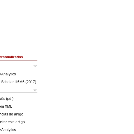
ersonalizados
 Analytics
 Scholar H5M5 (
2017
)
uês (pdf)
 em XML
cias do artigo
itar este artigo
 Analytics