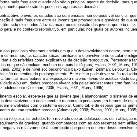
 forma mais frequente quando não são o principal agente da decisão, mas qu
eguimento quando são os principais agentes da decisão.
ntracetivo prévio, os estudos são consensuais, sendo possível concluir que 
ceção é mais frequente entre as jovens que prosseguem a gravidez do que e
os têm sido explicados à luz da maior predisposição das jovens que não utili
 geral e no contexto reprodutivo, em particular, nos quais os autores inclue
to aos principais sistemas sociais em que o desenvolvimento ocorre, bem co
 os mesmos, as características familiares e o envolvimento escolar e religi
têm sido referidas como explicativas da decisão reprodutiva. Pertencer a famí
ídas ou que não incluam nenhum dos pais biológicos; Evans, 2001; Murry, 199
Evans, 2001) e de nível socioeconómico baixo (Eisen, Zellman, Leibowitz, Ch
 decisão no sentido do prosseguimento. Este efeito pode dever-se às reduzid
a famílias mais pobres e à exposição a maiores níveis de aceitabilidade da 
galidade e/ou em idades precoces vivenciada pelas adolescentes com família
ez adolescente (Coleman, 2006; Evans, 2001; Murry, 1995).
vimento escolar, espera-se que as jovens que já abandonaram o sistema de e
o desenvolvimento adolescente e menores expectativas em termos de escola
cem envolvidas com o sistema escolar. Como tal, é de esperar que as prim
mento de uma gravidez precoce (Adamczyk, 2008; Evans, 2001; Murry, 1995;
nto religioso, os estudos têm revelado que as adolescentes com afiliação r
eguimento da gravidez, quando comparadas com as adolescentes sem afiliação
es negativas relativamente à interrupção que podem decorrer desse envolvime