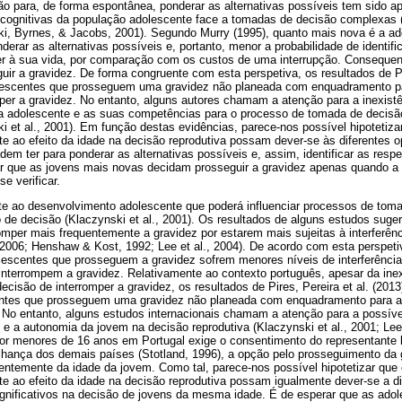
ão para, de forma espontânea, ponderar as alternativas possíveis tem sido
es cognitivas da população adolescente face a tomadas de decisão complexas 
i, Byrnes, & Jacobs, 2001). Segundo Murry (1995), quanto mais nova é a a
erar as alternativas possíveis e, portanto, menor a probabilidade de identif
er à sua vida, por comparação com os custos de uma interrupção. Consequen
uir a gravidez. De forma congruente com esta perspetiva, os resultados de Pir
escentes que prosseguem uma gravidez não planeada com enquadramento p
mper a gravidez. No entanto, alguns autores chamam a atenção para a inexist
da adolescente e as suas competências para o processo de tomada de decisã
 et al., 2001). Em função destas evidências, parece-nos possível hipotetiza
te ao efeito da idade na decisão reprodutiva possam dever-se às diferentes 
m ter para ponderar as alternativas possíveis e, assim, identificar as resp
ar que as jovens mais novas decidam prosseguir a gravidez apenas quando 
se verificar.
ente ao desenvolvimento adolescente que poderá influenciar processos de to
 de decisão (Klaczynski et al., 2001). Os resultados de alguns estudos sug
mper mais frequentemente a gravidez por estarem mais sujeitas à interferênci
2006; Henshaw & Kost, 1992; Lee et al., 2004). De acordo com esta perspeti
lescentes que prosseguem a gravidez sofrem menores níveis de interferência
interrompem a gravidez. Relativamente ao contexto português, apesar da ine
decisão de interromper a gravidez, os resultados de Pires, Pereira et al. (20
ntes que prosseguem uma gravidez não planeada com enquadramento para a 
. No entanto, alguns estudos internacionais chamam a atenção para a possíve
de e a autonomia da jovem na decisão reprodutiva (Klaczynski et al., 2001; Lee
or menores de 16 anos em Portugal exige o consentimento do representante l
lhança dos demais países (Stotland, 1996), a opção pelo prosseguimento da g
ntemente da idade da jovem. Como tal, parece-nos possível hipotetizar que 
te ao efeito da idade na decisão reprodutiva possam igualmente dever-se a di
ignificativos na decisão de jovens da mesma idade. É de esperar que as ado