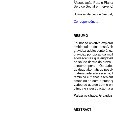
2
Associação Para o Plane
Serviço Social e Intervenç
3
Divisão de Saúde Sexual, 
Correspondência
RESUMO
Foi nosso objetivo explorar
ambientais e das possíveis
gravidez adolescente à luz
gravidez por opção da mulh
adolescentes que engravi
de saúde dentro do prazo l
a interromperam. Os dados
as duas alternativas possí
maternidade adolescente, 
feminina é menos escolari
associou-se com o prosseg
variou de acordo com o env
clínica e investigação na 
Palavras-chave:
Gravidez 
ABSTRACT