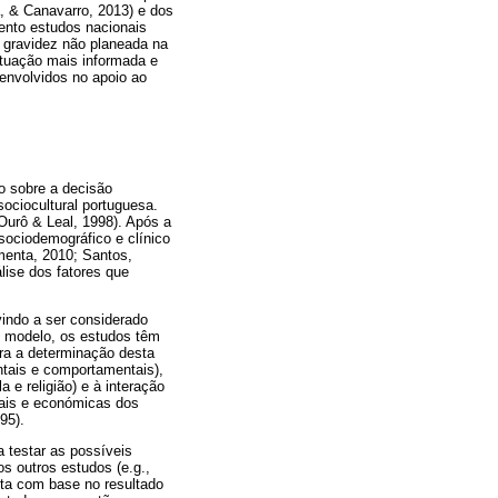
, & Canavarro, 2013) e dos
ento estudos nacionais
a gravidez não planeada na
atuação mais informada e
 envolvidos no apoio ao
ão sobre a decisão
ociocultural portuguesa.
urô & Leal, 1998). Após a
sociodemográfico e clínico
menta, 2010; Santos,
lise dos fatores que
vindo a ser considerado
e modelo, os estudos têm
ara a determinação desta
ntais e comportamentais),
 e religião) e à interação
rais e económicas dos
95).
a testar as possíveis
os outros estudos (e.g.,
eita com base no resultado