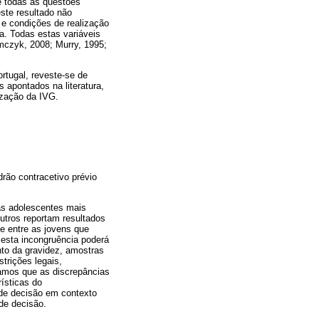
te todas as questões
ste resultado não
s e condições de realização
a. Todas estas variáveis
amczyk, 2008; Murry, 1995;
rtugal, reveste-se de
s apontados na literatura,
ização da IVG.
rão contracetivo prévio
.
as adolescentes mais
utros reportam resultados
de entre as jovens que
 esta incongruência poderá
nto da gravidez, amostras
strições legais,
ramos que as discrepâncias
ísticas do
de decisão em contexto
de decisão.