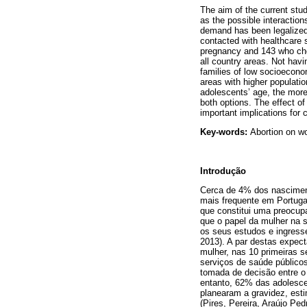
The aim of the current stud
as the possible interactio
demand has been legalized
contacted with healthcare 
pregnancy and 143 who cho
all country areas. Not havi
families of low socioecono
areas with higher populati
adolescents’ age, the more
both options. The effect of
important implications for 
Key-words:
Abortion on w
Introdução
Cerca de 4% dos nascime
mais frequente em Portuga
que constitui uma preocu
que o papel da mulher na 
os seus estudos e ingress
2013). A par destas expect
mulher, nas 10 primeiras s
serviços de saúde público
tomada de decisão entre o
entanto, 62% das adolesc
planearam a gravidez, est
(Pires, Pereira, Araújo Pe