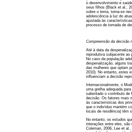
o desenvolvimento e saúde
seus filhos (Black et al.
sobre o tema, torna-se nec
adolescência à luz do atua
ajustada às característica
processo de tomada de dec
Compreensão da decisão r
Até à data da despenalizaç
reprodutiva subjacente ao 
No caso da população ado
despenalização, alguns tra
das mulheres que optam pe
2010). No entanto, estes e
influenciam a decisão rep
Internacionalmente, o Mode
uma grelha adequada para 
salientado o contributo de
decisão. Os fatores mais m
às características dos prin
que o indivíduo mantém co
locais de residência) têm 
No entanto, os estudos que
interações entre eles, são
Coleman, 2006; Lee et al., 