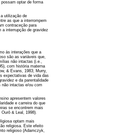
e possam optar de forma
a utilização de
ntre as que a interrompem
zam contraceção para
m a interrupção de gravidez
mo às interações que a
oso são as variáveis que,
lias não intactas (i.e.,
5), com história materna
ow, & Evans, 1983; Murry,
as expectativas de vida das
gravidez e da parentalidade
s não intactas e/ou com
nsino apresentem valores
ridade e carreira do que
eiras se encontrem mais
 Ourô & Leal, 1998).
eligiosa optam mais
 religiosa. Este efeito
nto religioso (Adamczyk,