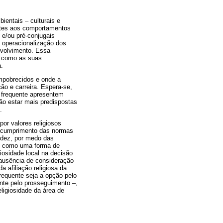
ientais – culturais e
ntes aos comportamentos
 e/ou pré-conjugais
 operacionalização dos
nvolvimento. Essa
m como as suas
a.
mpobrecidos e onde a
o e carreira. Espera-se,
 frequente apresentem
ão estar mais predispostas
.
or valores religiosos
 incumprimento das normas
idez, por medo das
ns como uma forma de
giosidade local na decisão
a ausência de consideração
a afiliação religiosa da
requente seja a opção pelo
nte pelo prosseguimento –,
eligiosidade da área de