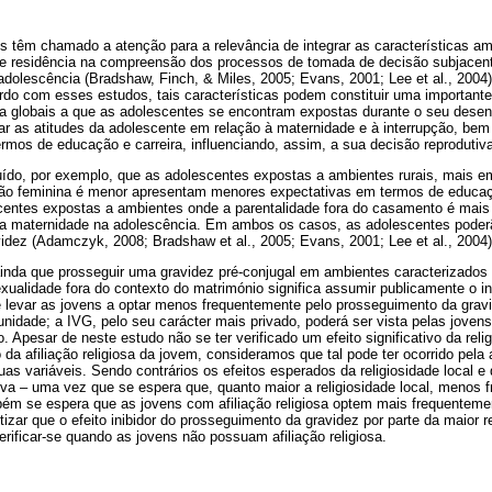
 têm chamado a atenção para a relevância de integrar as características amb
de residência na compreensão dos processos de tomada de decisão subjace
adolescência (Bradshaw, Finch, & Miles, 2005; Evans, 2001; Lee et al., 2004)
do com esses estudos, tais características podem constituir uma importante
da globais a que as adolescentes se encontram expostas durante o seu dese
iar as atitudes da adolescente em relação à maternidade e à interrupção, be
rmos de educação e carreira, influenciando, assim, a sua decisão reprodutiv
ído, por exemplo, que as adolescentes expostas a ambientes rurais, mais e
ção feminina é menor apresentam menores expectativas em termos de educaçã
centes expostas a ambientes onde a parentalidade fora do casamento é mais
da maternidade na adolescência. Em ambos os casos, as adolescentes poder
idez (Adamczyk, 2008; Bradshaw et al., 2005; Evans, 2001; Lee et al., 2004)
nda que prosseguir uma gravidez pré-conjugal em ambientes caracterizados p
xualidade fora do contexto do matrimónio significa assumir publicamente o
e levar as jovens a optar menos frequentemente pelo prosseguimento da grav
nidade; a IVG, pelo seu carácter mais privado, poderá ser vista pelas jove
 Apesar de neste estudo não se ter verificado um efeito significativo da reli
o da afiliação religiosa da jovem, consideramos que tal pode ter ocorrido pel
as variáveis. Sendo contrários os efeitos esperados da religiosidade local e d
va – uma vez que se espera que, quanto maior a religiosidade local, menos f
m se espera que as jovens com afiliação religiosa optem mais frequenteme
izar que o efeito inibidor do prosseguimento da gravidez por parte da maior r
rificar-se quando as jovens não possuam afiliação religiosa.