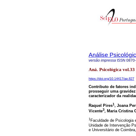
Análise Psicológi
versão impressa
ISSN
0870
Aná. Psicológica vol.33
https://doi.org/10.14417/ap.827
Contributo de fatores ind
prosseguir uma gravidez
caracterizador da realid
1
Raquel Pires
, Joana Per
3
Vicente
, Maria Cristina
1
Faculdade de Psicologia 
Unidade de Intervenção Ps
e Universitário de Coimbr