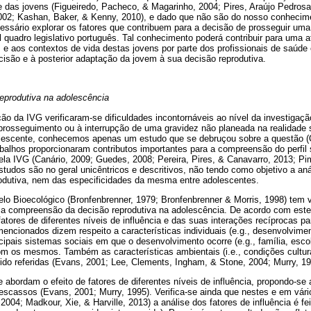
 das jovens (Figueiredo, Pacheco, & Magarinho, 2004; Pires, Araújo Pedrosa
, 2002; Kashan, Baker, & Kenny, 2010), e dado que não são do nosso conhecim
essário explorar os fatores que contribuem para a decisão de prosseguir um
l quadro legislativo português. Tal conhecimento poderá contribuir para uma 
s e aos contextos de vida destas jovens por parte dos profissionais de saúde
isão e à posterior adaptação da jovem à sua decisão reprodutiva.
eprodutiva na adolescência
ão da IVG verificaram-se dificuldades incontornáveis ao nível da investigaç
prosseguimento ou à interrupção de uma gravidez não planeada na realidade s
lescente, conhecemos apenas um estudo que se debruçou sobre a questão (O
balhos proporcionaram contributos importantes para a compreensão do perfil 
la IVG (Canário, 2009; Guedes, 2008; Pereira, Pires, & Canavarro, 2013; Pi
studos são no geral unicêntricos e descritivos, não tendo como objetivo a aná
rodutiva, nem das especificidades da mesma entre adolescentes.
lo Bioecológico (Bronfenbrenner, 1979; Bronfenbrenner & Morris, 1998) tem 
a compreensão da decisão reprodutiva na adolescência. De acordo com est
 fatores de diferentes níveis de influência e das suas interações recíprocas p
encionados dizem respeito a características individuais (e.g., desenvolvime
cipais sistemas sociais em que o desenvolvimento ocorre (e.g., família, escola
m os mesmos. Também as características ambientais (i.e., condições cultu
sido referidas (Evans, 2001; Lee, Clements, Ingham, & Stone, 2004; Murry, 19
 abordam o efeito de fatores de diferentes níveis de influência, propondo-se 
 escassos (Evans, 2001; Murry, 1995). Verifica-se ainda que nestes e em vári
2004; Madkour, Xie, & Harville, 2013) a análise dos fatores de influência é f