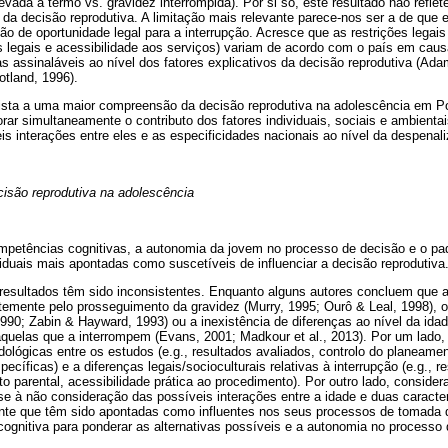
 levada a termo vs. gravidez interrompida). Por si só, este resultado não refle
a decisão reprodutiva. A limitação mais relevante parece-nos ser a de que e
não de oportunidade legal para a interrupção. Acresce que as restrições legai
os legais e acessibilidade aos serviços) variam de acordo com o país em caus
 assinaláveis ao nível dos fatores explicativos da decisão reprodutiva (Ad
otland, 1996).
ista a uma maior compreensão da decisão reprodutiva na adolescência em Po
orar simultaneamente o contributo dos fatores individuais, sociais e ambientai
s interações entre eles e as especificidades nacionais ao nível da despenal
cisão reprodutiva na adolescência
mpetências cognitivas, a autonomia da jovem no processo de decisão e o pad
viduais mais apontadas como suscetíveis de influenciar a decisão reprodutiva
 resultados têm sido inconsistentes. Enquanto alguns autores concluem que 
emente pelo prosseguimento da gravidez (Murry, 1995; Ourô & Leal, 1998), o
1990; Zabin & Hayward, 1993) ou a inexistência de diferenças ao nível da ida
quelas que a interrompem (Evans, 2001; Madkour et al., 2013). Por um lado,
ológicas entre os estudos (e.g., resultados avaliados, controlo do planeame
ecíficas) e a diferenças legais/socioculturais relativas à interrupção (e.g., re
 parental, acessibilidade prática ao procedimento). Por outro lado, conside
e à não consideração das possíveis interações entre a idade e duas caracter
nte que têm sido apontadas como influentes nos seus processos de tomada 
cognitiva para ponderar as alternativas possíveis e a autonomia no processo 