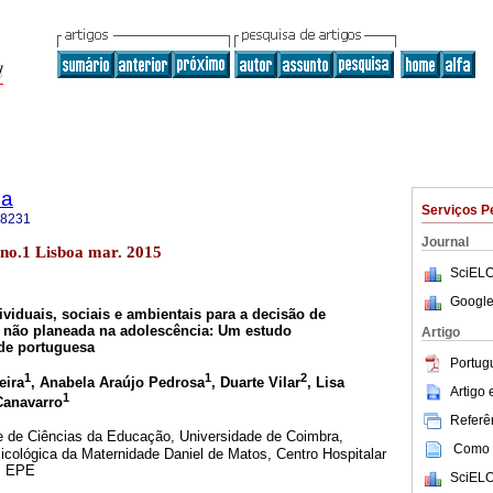
ca
Serviços P
-8231
Journal
 no.1 Lisboa mar. 2015
SciELO
Google
ividuais, sociais e ambientais para a decisão de
 não planeada na adolescência: Um estudo
Artigo
ade portuguesa
Portug
1
1
2
eira
, Anabela Araújo Pedrosa
, Duarte Vilar
, Lisa
Artigo
1
 Canavarro
Referên
e de Ciências da Educação, Universidade de Coimbra,
Como c
icológica da Maternidade Daniel de Matos, Centro Hospitalar
a, EPE
SciELO