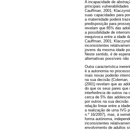
A incapacidade de abstraç
principais vulnerabilidad
Cauffman, 2001; Klaczynsk
suas capacidades para pond
a maternidade poderá traz
predisposição para prosseg
revelam que 85% das adol
a possibilidade de interro
inequívoca entre a idade 
Cauffman, 2001; Klaczynski
inconsistentes relativamen
jovens da mesma idade pode
Neste sentido, é de esper
alternativas possíveis não 
Outra característica iner
é a autonomia no processo
mais novas poderão interro
na sua decisão (Coleman, 
(2001) revelam que as ado
do que os seus pares que 
interferência de outros na 
cerca de 5% das adolesce
por outros na sua decisão
relação linear entre a ida
a realização de uma IVG p
n.º 16/2007), mas, à seme
forma autónoma, independe
inconsistentes relativamen
envolvimento de adultos s