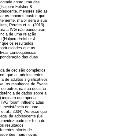
 apontada como uma das
(Halpern-Felsher &
dolescente, menores são as
icar os maiores custos que
temente, maior será a sua
es, Pereira et al. (2013)
ara a IVG não ponderaram
ência de uma relação
o (Halpern-Felsher &
r que os resultados
oportunidades que as
etivas consequências.
a ponderação das duas
mada de decisão complexos
erem que as adolescentes
a de adultos significativos
va, os resultados de Evans
 de outros na sua decisão
xistência de dados sobre a
13) indicam que apenas
IVG foram influenciadas
l inexistência de uma
 et al., 2004). Acresce que
egal da adolescente (Lei
ravidez pode ser feita de
os resultados
ferentes níveis de
lescentes mais novas