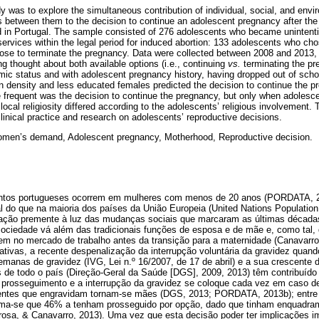
y was to explore the simultaneous contribution of individual, social, and envi
ns between them to the decision to continue an adolescent pregnancy after th
 in Portugal. The sample consisted of 276 adolescents who became unintenti
services within the legal period for induced abortion: 133 adolescents who cho
se to terminate the pregnancy. Data were collected between 2008 and 2013, i
ng thought about both available options (i.e., continuing
vs.
terminating the pr
mic status and with adolescent pregnancy history, having dropped out of schoo
on density and less educated females predicted the decision to continue the p
 frequent was the decision to continue the pregnancy, but only when adolesce
 local religiosity differed according to the adolescents’ religious involvement.
clinical practice and research on adolescents’ reproductive decisions.
omen’s demand, Adolescent pregnancy, Motherhood, Reproductive decision.
ntos portugueses ocorrem em mulheres com menos de 20 anos (PORDATA, 2
l do que na maioria dos países da União Europeia (United Nations Populatio
pação premente à luz das mudanças sociais que marcaram as últimas década
sociedade vá além das tradicionais funções de esposa e de mãe e, como tal,
em no mercado de trabalho antes da transição para a maternidade (Canavarro
ativas, a recente despenalização da interrupção voluntária da gravidez quand
emanas de gravidez (IVG, Lei n.º 16/2007, de 17 de abril) e a sua crescente 
s de todo o país (Direção-Geral da Saúde [DGS], 2009, 2013) têm contribuído
 prosseguimento e a interrupção da gravidez se coloque cada vez em caso d
entes que engravidam tornam-se mães (DGS, 2013; PORDATA, 2013b); entre
ima-se que 46% a tenham prosseguido por opção, dado que tinham enquadram
drosa, & Canavarro, 2013). Uma vez que esta decisão poder ter implicações i