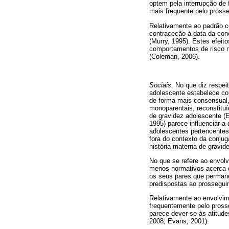
optem pela interrupção de
mais frequente pelo pross
Relativamente ao padrão co
contraceção à data da con
(Murry, 1995). Estes efeit
comportamentos de risco no
(Coleman, 2006).
Sociais.
No que diz respei
adolescente estabelece com
de forma mais consensual, 
monoparentais, reconstitu
de gravidez adolescente (
1995) parece influenciar a
adolescentes pertencentes 
fora do contexto da conju
história materna de gravid
No que se refere ao envol
menos normativos acerca d
os seus pares que permane
predispostas ao prossegui
Relativamente ao envolvime
frequentemente pelo pross
parece dever-se às atitud
2008; Evans, 2001).