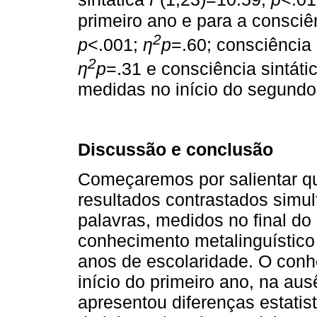
primeiro ano e para a consciê
2
p
<.001;
η
p
=.60; consciência
2
η
p
=.31 e consciência sintáti
medidas no início do segundo
Discussão e conclusão
Começaremos por salientar q
resultados contrastados simul
palavras, medidos no final do
conhecimento metalinguístico 
anos de escolaridade. O conh
início do primeiro ano, na aus
apresentou diferenças estatist