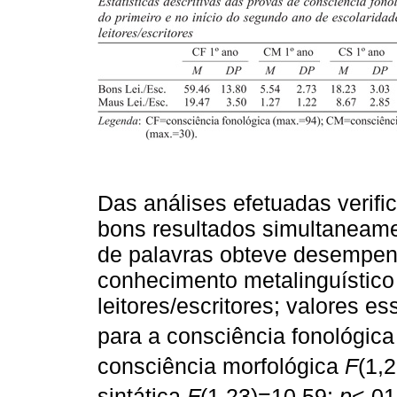
Das análises efetuadas verif
bons resultados simultaneamen
de palavras obteve desempen
conhecimento metalinguístico
leitores/escritores; valores es
para a consciência fonológic
consciência morfológica
F
(1,
sintática
F
(1,23)=10.59;
p
<.0