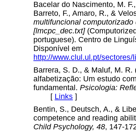
Bacelar do Nascimento, M. F., 
Barreto, F., Amaro, R., & Velo
multifuncional computorizad
[lmcpc_dec.txt]
(Computorized 
portuguese). Centro de Linguí
Disponível em
http://www.clul.ul.pt/sectores
Barrera, S. D., & Maluf, M. R.
alfabetização: Um estudo com 
fundamental.
Psicologia: Refl
[
Links
]
Bentin, S., Deutsch, A., & Lib
competence and reading abilit
Child Psychology, 48
, 147-