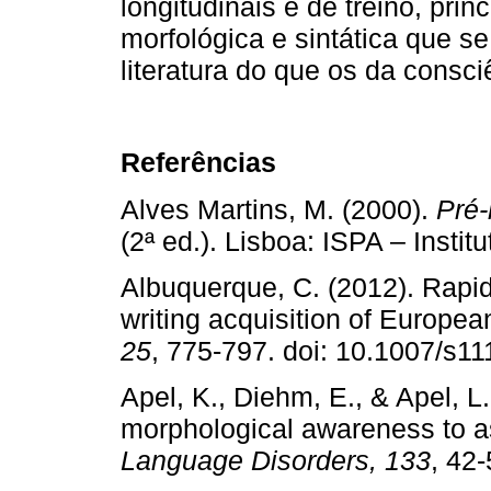
longitudinais e de treino, pri
morfológica e sintática que 
literatura do que os da consci
Referências
Alves Martins, M. (2000).
Pré-
(2ª ed.). Lisboa: ISPA – Institu
Albuquerque, C. (2012). Rapid
writing acquisition of Europe
25
, 775-797. doi: 10.1007/
Apel, K., Diehm, E., & Apel, L
morphological awareness to as
Language Disorders, 133
, 4