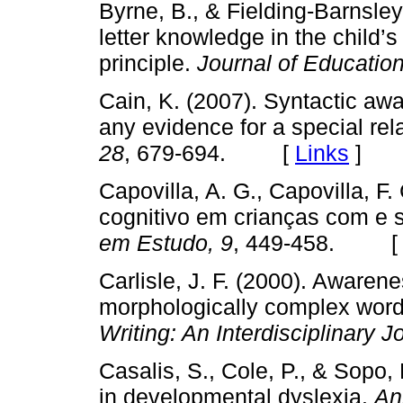
Byrne, B., & Fielding-Barnsl
letter knowledge in the child’s
principle.
Journal of Educatio
Cain, K. (2007). Syntactic awa
any evidence for a special rel
28
, 679-694. [
Links
]
Capovilla, A. G., Capovilla, F.
cognitivo em crianças com e s
em Estudo, 9
, 449-458. 
Carlisle, J. F. (2000). Awaren
morphologically complex word
Writing: An Interdisciplinary J
Casalis, S., Cole, P., & Sopo
in developmental dyslexia.
An