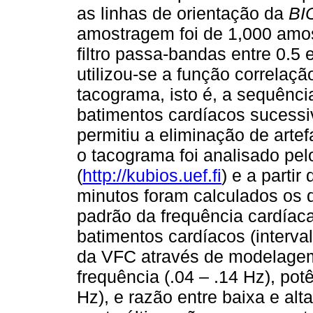
as linhas de orientação da
BI
amostragem foi de 1,000 amos
filtro passa-bandas entre 0.5 
utilizou-se a função correlaçã
tacograma, isto é, a sequênci
batimentos cardíacos sucessi
permitiu a eliminação de artef
o tacograma foi analisado pe
(
http://kubios.uef.fi
) e a parti
minutos foram calculados os 
padrão da frequência cardíaca
batimentos cardíacos (interva
da VFC através de modelagem 
frequência (.04 – .14 Hz), pot
Hz), e razão entre baixa e alt