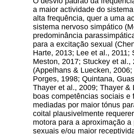
O desvio padrão da frequência
a maior actividade do sistem
alta frequência, quer a uma 
sistema nervoso simpático (Mo
predominância parassimpática
para a excitação sexual (Chen 
Harte, 2013; Lee et al., 2011; 
Meston, 2017; Stuckey et al.,
(Appelhans & Luecken, 2006;
Porges, 1998; Quintana, Guast
Thayer et al., 2009; Thayer &
boas competências sociais e f
mediadas por maior tónus par
coital plausivelmente requer
motora para a aproximação a p
sexuais e/ou maior receptivid