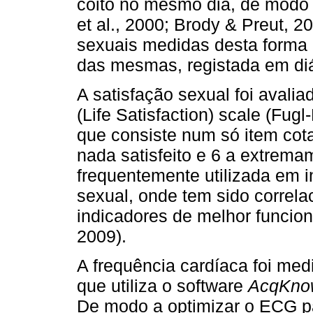
coito no mesmo dia, de modo a
et al., 2000; Brody & Preut, 2
sexuais medidas desta forma 
das mesmas, registada em diá
A satisfação sexual foi avalia
(Life Satisfaction) scale (Fug
que consiste num só item cot
nada satisfeito e 6 a extremam
frequentemente utilizada em 
sexual, onde tem sido correl
indicadores de melhor funcio
2009).
A frequência cardíaca foi m
que utiliza o software
AcqKnow
De modo a optimizar o ECG p