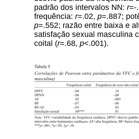
padrão dos intervalos NN:
r
=-
frequência:
r
=.02,
p
=.887; pot
p
=.552; razão entre baixa e a
satisfação sexual masculina 
coital (
r
=.68,
p
<.001).