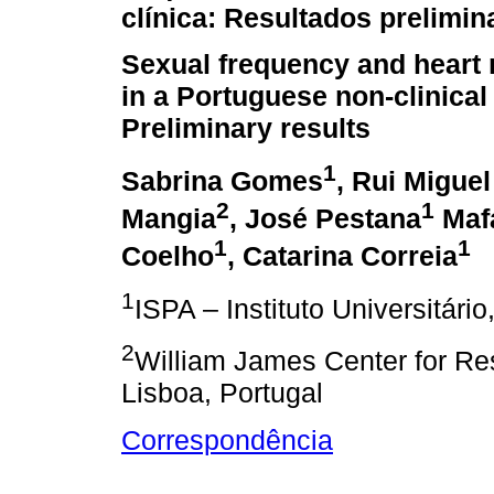
clínica: Resultados prelimin
Sexual frequency and heart r
in a Portuguese non-clinical
Preliminary results
1
Sabrina Gomes
, Rui Migue
2
1
Mangia
, José Pestana
Mafa
1
1
Coelho
, Catarina Correia
1
ISPA – Instituto Universitário
2
William James Center for Rese
Lisboa, Portugal
Correspondência