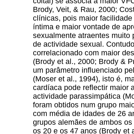
coital) se associa a maior VF
Brody, Veit, & Rau, 2000; Co
clínicas, pois maior facilid
íntima e maior vontade de ap
sexualmente atraentes muito p
de actividade sexual. Contudo
correlacionado com maior des
(Brody et al., 2000; Brody & P
um parâmetro influenciado pe
(Moser et al., 1994), isto é, 
cardíaca pode reflectir maior 
actividade parassimpática (Mos
foram obtidos num grupo maio
com média de idades de 26 an
grupos alemães de ambos os s
os 20 e os 47 anos (Brody et 