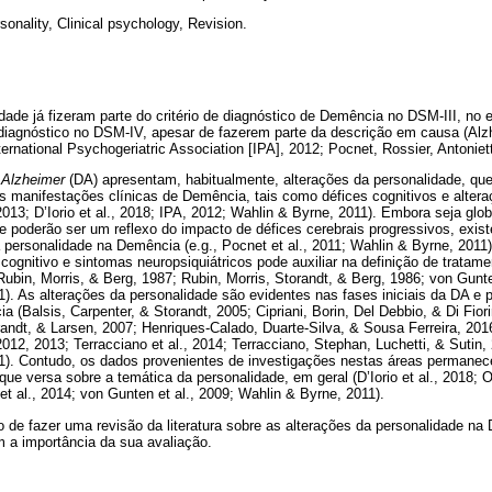
sonality, Clinical psychology, Revision.
dade já fizeram parte do critério de diagnóstico de Demência no DSM-III, no 
 diagnóstico no DSM-IV, apesar de fazerem parte da descrição em causa (Alz
rnational Psychogeriatric Association [IPA], 2012; Pocnet, Rossier, Antoniet
e
Alzheimer
(DA) apresentam, habitualmente, alterações da personalidade, qu
s manifestações clínicas de Demência, tais como défices cognitivos e alter
2013; D’Iorio et al., 2018; IPA, 2012; Wahlin & Byrne, 2011). Embora seja glo
e poderão ser um reflexo do impacto de défices cerebrais progressivos, exi
 personalidade na Demência (e.g., Pocnet et al., 2011; Wahlin & Byrne, 201
 cognitivo e sintomas neuropsiquiátricos pode auxiliar na definição de tratam
Rubin, Morris, & Berg, 1987; Rubin, Morris, Storandt, & Berg, 1986; von Gunt
). As alterações da personalidade são evidentes nas fases iniciais da DA e
 (Balsis, Carpenter, & Storandt, 2005; Cipriani, Borin, Del Debbio, & Di Fiori
andt, & Larsen, 2007; Henriques-Calado, Duarte-Silva, & Sousa Ferreira, 201
012, 2013; Terracciano et al., 2014; Terracciano, Stephan, Luchetti, & Sutin,
1). Contudo, os dados provenientes de investigações nestas áreas permane
a que versa sobre a temática da personalidade, em geral (D’Iorio et al., 2018;
et al., 2014; von Gunten et al., 2009; Wahlin & Byrne, 2011).
o de fazer uma revisão da literatura sobre as alterações da personalidade na
m a importância da sua avaliação.