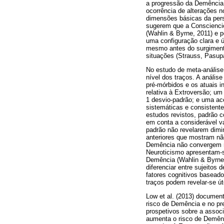
a progressão da Demência (
ocorrência de alterações 
dimensões básicas da perso
sugerem que a Consciencio
(Wahlin & Byrne, 2011) e 
uma configuração clara e 
mesmo antes do surgimento
situações (Strauss, Pasupa
No estudo de meta-análise
nível dos traços. A anális
pré-mórbidos e os atuais 
relativa à Extroversão; u
1 desvio-padrão; e uma ac
sistemáticas e consistente
estudos revistos, padrão c
em conta a considerável va
padrão não revelarem dimi
anteriores que mostram não
Demência não convergem nu
Neuroticismo apresentam-s
Demência (Wahlin & Byrne
diferenciar entre sujeitos 
fatores cognitivos baseado
traços podem revelar-se ú
Low et al. (2013) documen
risco de Demência e no pr
prospetivos sobre a associ
aumenta o risco de Demênci