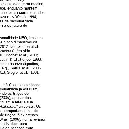
m desenvolver-se na medida
dade, enquanto mantêm
rmaneceriam com resultados
Dawson, & Welsh, 1994;
ções da personalidade
m a estrutura de
rsonalidade NEO, instaura-
as cinco dimensões da
 2012; von Gunten et al.,
lzheimer
) têm sido
16; Pocnet et al., 2011;
pathi, & Chatterjee, 1993;
 entre as investigações,
g., Balsis et al., 2005;
13; Siegler et al., 1991,
o e à Conscienciosidade
rsonalidade já estariam
endo os traços de
(2005), apesar dos
inuam a reter a sua
Alzheimer
” universal. Os
ias comportamentais de
de traços já existentes
e Whall (1996), numa revisão
m indivíduos com
 que as pessoas com