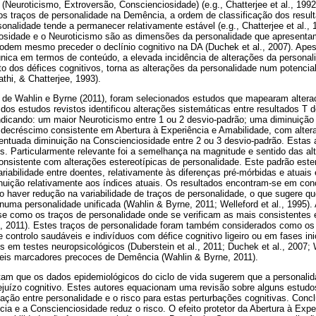
Neuroticismo, Extroversão, Conscienciosidade) (e.g., Chatterjee et al., 1992
nos traços de personalidade na Demência, a ordem de classificação dos resu
nalidade tende a permanecer relativamente estável (e.g., Chatterjee et al., 
sidade e o Neuroticismo são as dimensões da personalidade que apresenta
podem mesmo preceder o declínio cognitivo na DA (Duchek et al., 2007). Ape
única em termos de conteúdo, a elevada incidência de alterações da personal
 dos défices cognitivos, torna as alterações da personalidade num potencia
thi, & Chatterjee, 1993).
 de Wahlin e Byrne (2011), foram selecionados estudos que mapearam altera
e dos estudos revistos identificou alterações sistemáticas entre resultados T 
indicando: um maior Neuroticismo entre 1 ou 2 desvio-padrão; uma diminuiç
m decréscimo consistente em Abertura à Experiência e Amabilidade, com alte
entuada diminuição na Conscienciosidade entre 2 ou 3 desvio-padrão. Estas 
s. Particularmente relevante foi a semelhança na magnitude e sentido das a
onsistente com alterações estereotípicas de personalidade. Este padrão ester
riabilidade entre doentes, relativamente às diferenças pré-mórbidas e atuais e
nuição relativamente aos índices atuais. Os resultados encontram-se em co
 haver redução na variabilidade de traços de personalidade, o que sugere q
ma personalidade unificada (Wahlin & Byrne, 2011; Welleford et al., 1995).
e como os traços de personalidade onde se verificam as mais consistentes 
, 2011). Estes traços de personalidade foram também considerados como o
de controlo saudáveis e indivíduos com défice cognitivo ligeiro ou em fases in
s em testes neuropsicológicos (Duberstein et al., 2011; Duchek et al., 2007; W
teis marcadores precoces de Demência (Wahlin & Byrne, 2011).
tam que os dados epidemiológicos do ciclo de vida sugerem que a personalida
ejuízo cognitivo. Estes autores equacionam uma revisão sobre alguns estudo
ação entre personalidade e o risco para estas perturbações cognitivas. Con
a e a Conscienciosidade reduz o risco. O efeito protetor da Abertura à Expe