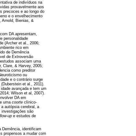
ntativa de indivíduos na
evidas provavelmente aos
as precoces e ao longo do
meno e o envelhecimento
 Arnold, Bienias, &
s com DA apresentam,
e personalidade
 (Archer et al., 2006;
 ambiente rico em
uzido de Demência
ível de Extroversão
s estudos associam uma
, Clare, & Harvey, 2005;
dencia como preditor
Neuroticismo ou
dade e o contrário surge
Duberstein et al., 2011).
na idade avançada e tem um
2014; Wilson et al, 2007).
envolver DA em
 de uma
coorte
clínico-
a autópsia cerebral, a
 investigações são
llow-up
e estudos de
a Demência, identificam
ais propensos a mudar com