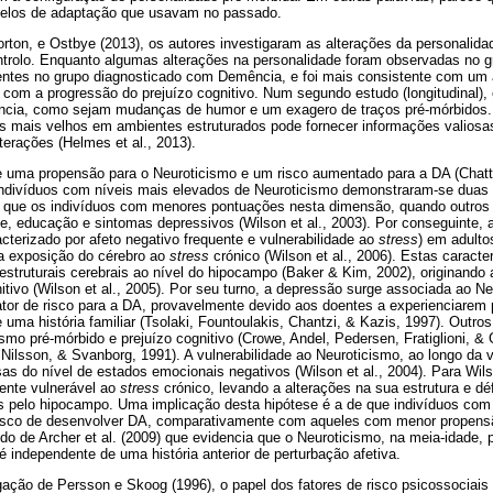
los de adaptação que usavam no passado.
ton, e Ostbye (2013), os autores investigaram as alterações da personalid
rolo. Enquanto algumas alterações na personalidade foram observadas no gr
ntes no grupo diagnosticado com Demência, e foi mais consistente com um 
 com a progressão do prejuízo cognitivo. Num segundo estudo (longitudinal),
cia, como sejam mudanças de humor e um exagero de traços pré-mórbidos. 
s mais velhos em ambientes estruturados pode fornecer informações valiosas
terações (Helmes et al., 2013).
re uma propensão para o Neuroticismo e um risco aumentado para a DA (Chatte
. Indivíduos com níveis mais elevados de Neuroticismo demonstraram-se duas
que os indivíduos com menores pontuações nesta dimensão, quando outros f
e, educação e sintomas depressivos (Wilson et al., 2003). Por conseguinte, 
cterizado por afeto negativo frequente e vulnerabilidade ao
stress
) em adulto
a exposição do cérebro ao
stress
crónico (Wilson et al., 2006). Estas caract
estruturais cerebrais ao nível do hipocampo (Baker & Kim, 2002), originando
nitivo (Wilson et al., 2005). Por seu turno, a depressão surge associada ao N
or de risco para a DA, provavelmente devido aos doentes a experienciare
te uma história familiar (Tsolaki, Fountoulakis, Chantzi, & Kazis, 1997). Out
smo pré-mórbido e prejuízo cognitivo (Crowe, Andel, Pedersen, Fratiglioni, &
ilsson, & Svanborg, 1991). A vulnerabilidade ao Neuroticismo, ao longo da v
as do nível de estados emocionais negativos (Wilson et al., 2004). Para Wilso
ente vulnerável ao
stress
crónico, levando a alterações na sua estrutura e d
pelo hipocampo. Uma implicação desta hipótese é a de que indivíduos com
isco de desenvolver DA, comparativamente com aqueles com menor propensã
do de Archer et al. (2009) que evidencia que o Neuroticismo, na meia-idade, p
independente de uma história anterior de perturbação afetiva.
ação de Persson e Skoog (1996), o papel dos fatores de risco psicossociais