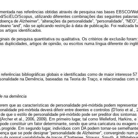
damentada nas referências obtidas através de pesquisa nas bases EBSCO/We
/SciELO/Scopus, utilizando diferentes combinações das seguintes palavras
 “doença de
Alzheimer
”, “alterações da personalidade”, “personalidade”, “NEO”,
leano “and”, não se aplicando restrição à data de publicação. Foi realizada 
os artigos identificados.
ginais de pesquisa quantitativa ou qualitativa. Os critérios de exclusão foram
s duplicidades, artigos de opinião, ou escritos numa língua diferente do ingl
eferências bibliográficas globais e identificadas como de maior interesse 57 
rsonalidade na Demência, baseadas na Teoria do Traço, e relacionadas com o 
de na demência
rem que as características de personalidade pré-mórbida podem representar 
alidade pré-mórbida deverá diferir entre doentes e controlos (D’Iorio et al., 
 de que o estilo de personalidade pré-mórbido pode ser preditor dos sintoma
Archer et al., 2006, 2009). Em primeiro lugar, tal como Welleford, Harkins, e 
pode constituir um fator determinante, sendo que uma caricatura ou exagero d
progride. Em segundo lugar, indivíduos com DA podem tornar-se semelhantes 
doença que se pode designar “personalidade de
Alzheimer
”, convergindo num p
 da normal variabilidade de traços (Chatterjee, Strauss, Smyth, & Whitehous