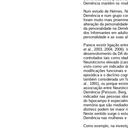
Demência mantêm os mode
Num estudo de Helmes, Nor
Demência e num grupo cont
foram muito mais proemine
alteração da personalidade
da personalidade na Demên
dos Informantes em adulto
personalidade e as suas al
Parece existir ligação ent
et al., 2003, 2004, 2006)
desenvolvimento da DA do 
controlados tais como idad
Neuroticismo elevado (cara
visto como um indicador d
modificações funcionais e 
episódica e o declínio cog
também considerada um fat
al., 1991), ou porque exis
associação entre Neurotici
Demência (Persson, Berg, N
indicador nas pessoas idos
do hipocampo é especialm
memória que são mediados 
distress
podem ter maior r
Neste sentido surge o estu
Demência nas mulheres e é 
Como exemplo, na investig