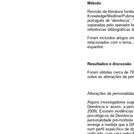
Método
Revisão da literatura fun
Knowledge/Medline/Pubmed
português de “demência”,
separadas pelo operador bo
referências bibliográficas d
Foram incluídos artigos ori
relacionados com o tema, a
espanhol.
Resultados e discussão
Foram obtidas cerca de 79 r
sobre as alterações da pe
Alterações da personalida
Alguns investigadores suge
Demência e, assim, a person
2009). Existem evidências
psicológicos da Demência (
personalidade pré-mórbida 
emerge à medida que a DA 
num perfil específico de 
unificado, com uma redução