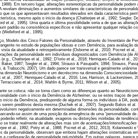
 1988). Em terceiro lugar, alterações estereotípicas da personalidade pode
revelam diminuições e aumentos similares de características de personali
 pelo que os que apresentavam resultados elevados em dada característica pe
erística, mesmo após o início da doença (Chatterjee et al., 1992; Siegler, 
ford et al., 1995). Uma quarta e última possibilidade seria a de que as altera
um padrão ou consistência específicos e não apresentar qualquer relação co
 (Welleford et al., 1995).
ço, Modelo dos Cinco Fatores da Personalidade, através do Inventário de Pe
rangente no estudo de populações idosas e com Demência, para avaliação d
vista da atualidade e retrospetivamente (Osborne et al., 2010; Pocnet et al.,
terações da personalidade em indivíduos diagnosticados com Demência (de
A
(e.g., Chatterjee et al., 1992; D’Iorio et al., 2018; Henriques-Calado et al., 20
& Baker, 1987; Siegler et al., 1994; Strauss & Pasupathi, 1994; Strauss, Pasu
tti, & Trabucchi, 2007). Um dado parece ser transversal e geralmente unânime
a dimensão Neuroticismo e um decréscimo na dimensão Conscienciosidade (e.
 et al., 2007; Henriques-Calado et al., 2016; Low, Harrison, & Lackersteen, 20
 Terracciano et al., 2014; Wahlin & Byrne, 2011; Wilson et al., 2005).
nte se coloca: não se torna claro como as diferenças quanto ao Neuroticism
onalidade com o início da Demência de
Alzheimer
, ou se estes traços de pe
 início da Demência, predispondo de alguma forma os indivíduos à DA, pod
 serem preditivos desta mesma (Duchek et al., 2007). Segundo Balsis et al. 
evoluírem negativamente em determinadas dimensões da personalidade, cont
emarcando-se assim de uma posição da emergência de uma “personalidade de
poderão refletir, na atualidade, exageros ou distorções mórbidas de tendênc
o se tratar realmente de alterações mas sim de
acentuações/intensificações
erjee et al., 1992; Petry et al., 1988; Pocnet et al., 2012, 2013). Kolanowski 
es da personalidade, observam que embora hajam alterações sistemáticas e
 a configuração de personalidade pré-mórbida. Em outras palavras, parece