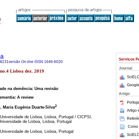
ca
Serviços P
-8231
versão On-line
ISSN
1646-6020
Journal
 no.4 Lisboa dez. 2019
SciELO
Google
dade na demência: Uma revisão
Artigo
ementia: A review
Portug
1
2
, Maria Eugénia Duarte-Silva
Artigo
Universidade de Lisboa, Lisboa, Portugal / CICPSI,
Referên
niversidade de Lisboa, Lisboa, Portugal
Como c
Universidade de Lisboa, Lisboa, Portugal
SciELO