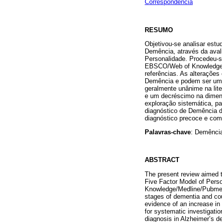
Correspondência
RESUMO
Objetivou-se analisar estu
Demência, através da aval
Personalidade. Procedeu-s
EBSCO/Web of Knowledge/
referências. As alterações
Demência e podem ser um m
geralmente unânime na lit
e um decréscimo na dimen
exploração sistemática, pa
diagnóstico de Demência 
diagnóstico precoce e com u
Palavras-chave
: Demência
ABSTRACT
The present review aimed t
Five Factor Model of Perso
Knowledge/Medline/Pubmed/
stages of dementia and cou
evidence of an increase in 
for systematic investigation
diagnosis in Alzheimer’s de